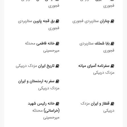
فجوری
فجوری
چناران
ستاربردی فجوری
بق قجه پایین
ستاربردی
فجوری
بابا شملك
ستاربردی
خانه فاطمی
محدثه
فجوری
میرحسینی
سفرنامه آسیای میانه
تاریخ ایران
مزدک دربیکی
مزدک دربیکی
سفر به ارمنستان و ایران
مزدک دربیکی
قفقاز و ایران
مزدک
خانه رئیس شهید
دربیکی
(خراسانی)
محدثه
میرحسینی