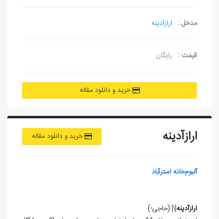
مدخل :
ارازآدینه
قیمت :
رایگان
خرید و دانلود مقاله
ارازآدینه
خرید و دانلود مقاله
آلبوم‌خانه استرآباد
ارازآدینه
(حاجی-)
[1]