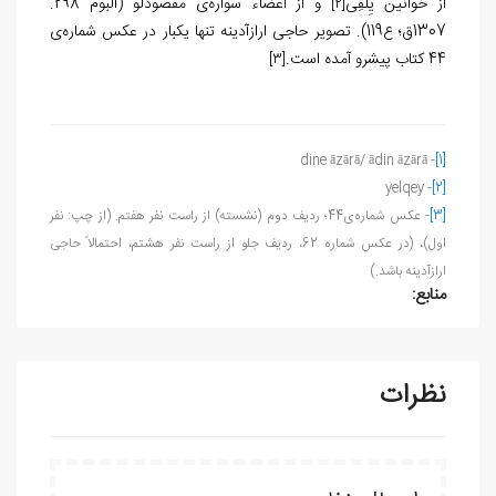
از خوانین یِلقِی
و از اعضاء سواره‌ی مقصودلو (آلبوم 298­.
[2]
1307ق؛ ع119). تصویر حاجی ارازآدینه تنها یک­بار در عکس شماره‌­ی
44 کتاب پیش­رو آمده است.
[3]
dine
ā
z
ā
r
ā/ ā
din
ā
z
ā
r
ā
-
[1]
yelqey
-
[2]
[3]
- عکس شماره­‌ی44؛ ردیف دوم (نشسته) از راست نفر هفتم. (از چپ: نفر
اول)، (در عکس شماره 62، ردیف جلو از راست نفر هشتم، احتمالاً حاجی
ارازآدینه باشد.)
منابع:
نظرات