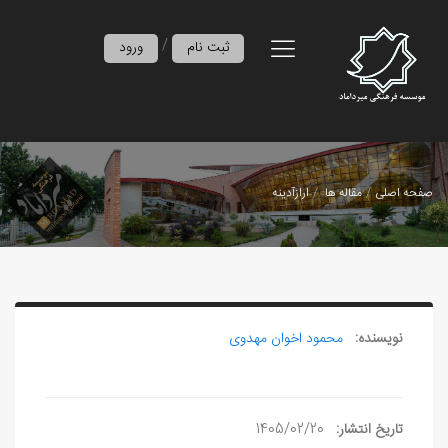
/
ثبت نام
ورود
صفحه اصلی
مقاله ها
ارازآدینه
نویسنده:
محمود اخوان مهدوی
تاریخ انتشار:
1405/02/20