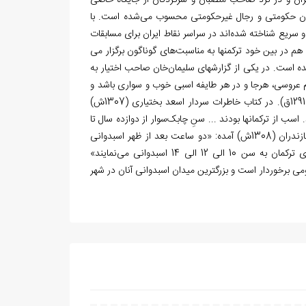
 ایران و در نزد صاحب­ منصبان و سرکردگان از جایگاه خاصی
نصبان حکومتی و رجال غیرحکومتی محسوب می­‌شده است. با
 و سریع شناخته شده‌­اند در سراسر نقاط ایران برای مسابقات
 در بین خود ترکمن­ها به مناسبت­‌های گوناگون برگزار می­‌
است. در یکی از گزارش­های سلیمان­‌خان صاحب­ اختیار به
ت که هنگام عروسی، هرجا و در هر طایفه اسبی خوب و سواری باشد و
جوانی کاری به ­هم رسد جمعیت نموده، عشرت و اسب­دوانی می­‌نمایند» (صاحب ­اختیار.1291ق). در کتاب خاطرات سردار اسعد بختیاری (1307ش)
سب از ترکمان­ها بودند ... سنِ چابک‌­سوار از دوازده سال تا
هفده سال زیادتر نبود» (بختیاری. 1378؛227). هم­چنین در همین کتاب در ذکر سفر مازندران (1308ش) آمده: «دو ساعت بعد از ظهر اسب­دوانی
عشایری در تحت ریاست فرمانده استرآباد شروع شد. در بندرشاه (بندرترکمن) بچه‌های ترکمان به سن 10 الی 12 الی 14 اسب­دوانی می‌­نمایند»
ز اقبال عمومی‌ برخوردار است و بزرگترین میدان اسب­دوانی آنان در شهر