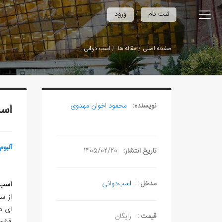
/
ثبت نام
ورود
صفحه اصلی
مقاله ها
اسب دوانی
نویسنده:
محمود اخوان مهدوی
اس
آلبوم
تاریخ انتشار:
1405/02/20
مدخل :
اسب‌دوانی
اسب­
ای دا
قیمت :
رایگان