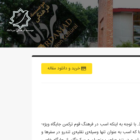
خرید و دانلود مقاله
از سنت­های دیرینه­‌ی ایلیاتی‌­ها و سرگرمی‌­های مفاخره­‌آمیز سلاطین، حکمروایان و رجال متنفذ. با توجه به این­که اسب در فرهنگ قوم ترکمن جایگاه ویژه‌­
که اسب به عنوان تنها وسیله­‌ی نقلیه‌­ی تندرو در سفرها و