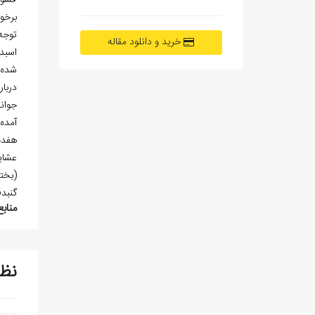
قشون­
برخو
توجه 
خرید و دانلود مقاله
اسب­د
شده 
آمده:
گنبدق
منابع
نظ