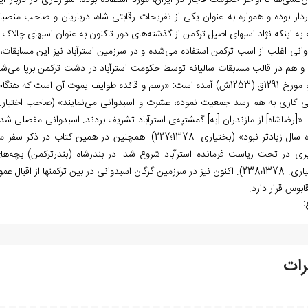
‌کشی‌­ها تا اواخر حکومت قاجار در ایران، مورد استفاده بوده، سوارکاری در دربار
ردار بوده و همواره به عنوان یکی از تفریحات رقابتی شاه، درباریان و صاحب­ م
به این­که نژاد اسب­های اصیل ترکمن از گذشته‌­های دور تاکنون به عنوان اسب­های چالاک
وانی اغلب از اسب ترکمن استفاده می­‌شده و در سرزمین استرآباد نیز این مسابقات، هم
و هم در قالب مسابقات سالیانه توسط حکومت استرآباد در دشت ترکمن برپا می‌­شده 
دربار، مورخ 1291ق (1253ش) آمده است: «رسم و قائده طوایف یموت آن اس
 «[رضاشاه] از مازندران [به] گمش­تپه‌­ی استرآباد تشریف بردند. اسب­دوانی مفصلی شد. ا
(بختیاری. 1378؛238). اکنون نیز در سرزمین گرگان اسب­دوانی در بین ترکمن­ها ا
ابوس قرار دارد.
:
رات