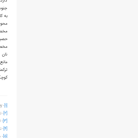
دارد،
جنوب)
محوطۀ یک آلاچیق 20 متر و قطر
مخصو
حصیر
مخصو
نان ا
مانع 
ترکمن
کوچک
oy
-
[1]
[2]
- ت
[3]
- 
[4]
- ت
[5]
- «