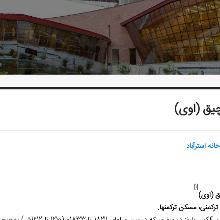
چیق (اوی)
‌خانه استرآباد
[1]
ق (اوی)
ترکمنی، مسکن ترکمن­ها.