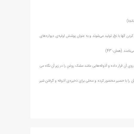
ن­جا)
 آن­ها با نخ، تولید می‌­شوند و به عنوان پوشش اولیه­‌ی دیواره­‌های
مند. (همان­؛ 43)
 روی آن قرار داده و آذوقه‌­هایی مانند مشک روغن را در زیر آن نگاه می­‌
 آن را با حصیر محصور کرده و محلی برای ذخیره‌­ی آذوقه و گرفتن شیر