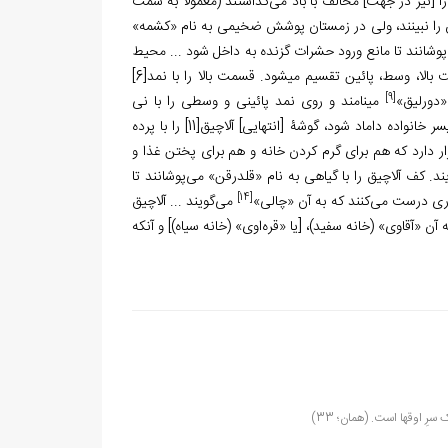
 را [نیز در جهت] مخالف با باد می­‌گذاشتند (معمولا به سمت
اچیق را نبینند، ولی در زمستان پوشش ضخیمی به نام «کشمه»
ور را با کناره‌­فرش­‌هایی که 15 الی 18 متر طول دارد، می­‌پوشانند تا مانع ورود حشرات گزنده به داخل شود ... محیط
[6]
[9]
دورلیق»
می­نامند و روی نمد پائینی و وسطی را با نی
پسر خانواده داماد شود، گوشۀ [انتهایی] آلاچیق
[11]
را با پرده
قرار دارد که هم برای گرم کردن خانه و هم برای پختن غذا و
ند. کف آلاچیق را با گیاهی به نام «قلدرقن» می‌­پوشانند تا
[14]
اری درست می‌­کنند که به آن «چالی»
می­‌گویند ... آلاچیق
 «آق­اوی» (خانه سفید)، [یا «قره­‌اوی» (خانه سیاه)] و آن­که
ِ اوق­ها است. (همان؛ 33)