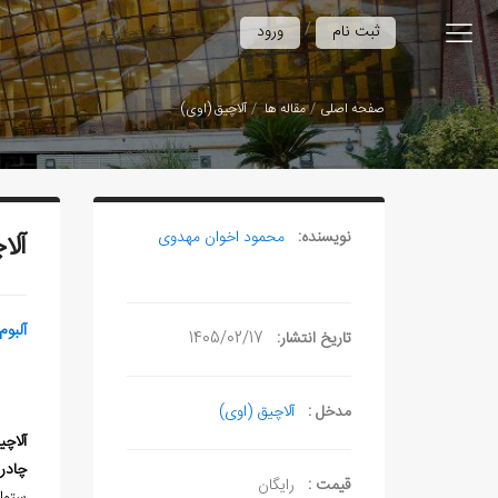
/
ثبت نام
ورود
صفحه اصلی
مقاله ها
آلاچیق (اوی)
نویسنده:
محمود اخوان مهدوی
آلا
آلبوم
تاریخ انتشار:
1405/02/17
مدخل :
آلاچیق (اوی)
آلاچی
چادر 
قیمت :
رایگان