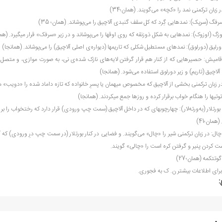
ر زبان ترکمنی نمد را «کچه» می­‌گویند. (همان؛34)
رفگ (سرپک): نمدهایی گِرد که کل سقف گنبدی آلاچیق را می­‌پوشاند. (همان؛ 35)
وزگ (اوزوک): نمدهایی به شکل ذوزنقه که روی اوق­ها را می‌­پوشاند و در زیر «سرفک» قرار می­گیرد. (هما
ورلیق (دورلوق): نمدهای مستطیل شکلی که تاریم­ها (دیواره­‌ی اصلی آلاچیق) را می‌­پوشاند. (همان­جا)
قامیش: حصیرهایی که از کنار هم قرار گرفتن لایه‌­های نازک شده‌­ی نی، به صورت موازی، و متصل کردن
آلاچیق (تاریم) و زیر دورلوق استفاده می­‌شود. (همان­جا)
ر زبان ترکمنی بخشی از آلاچیق که مخصوص میهمان یا پسرِ خانواده که تازه داماد شده را «دویب» می‌­نا
توتی­ها را هنگام خواب برقرار کرده و روزها جمع می­کردند. (همان­جا)
 بورتلار (به­‌ورته­‌لار): چهارچوبه­ای که در داخل آلاچیق (سمت چپ ورودی) قرار دارد که رخت­خواب را بر
(همان؛41)
چال: در زبان ترکمنی شیر را «چال» می‌­گویند. و فضایی در کنار بورتلار (در سمت چپ درِ ورودی) که
ت کردن پنیر و گرفتن کره است را «چالی» گویند.
گوت­تکمه (همان؛27)
برای اطلاعات بیشتر ن. ک به فجوری.
: