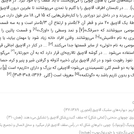
 کیسه­‌های شنی یا هاون چوبی را می­‌آویختند، تا باد سقف را با خود نبرد. درِ آلاچیق
. ... در تابستان اطراف آلاچیق را با گلیم یا نمدی می­‌پوشانند تا عابرین درون آل
به کار می­‌برند و در داخل نیز دوراد
 آن 5/6متر و ارتفاع آن 5/3متر است و به سه قسمت بالا، وسط، پائین تقسیم می­شود. قسمت بالا را با نمد
[8]
صی می­پوشانند که «سرفگ»
[7]
و نمد وسطی را «اوزگ»
و قسمت پائین را «
[10]
ی به نام «قامیش»
می‌­پوشانند. وقتی افراد خانه زیاد شود یا مهمان بیاید، یا 
[12]
صی به نام «توتی» از سایر قسمت­ها جدا می‌­کنند.
... در کنار درِ آلاچیق اجاقی 
[13]
ستفاده می­‌شود ... در گوشه آلاچیق تالارچه‌­ای قرار دارد که به آن «بورتلار»
می­‌گوی
نفوذ رطوبت شود و در کنار آلاچیق برای ذخیره آذوقه و گرفتن شیر و پنیر و کره، حص
­ها به دو قسم کلی تقسیم­بندی می­‌شود؛ آلاچیقی که بزرگ و دارای «تاریم» است [و] به آن
[16]
[15]
 و بدون تاریم باشد به «گوتکمه»
معروف است (گلی. 1366؛ 308-304).
اریم: دیواره­‌های مشبک آلاچیق (فجوری. 1389؛32)
اوق: چوب­های منحنی (کمانی شکل) که سقف گنبدی­‌شکل آلاچیق را تشکیل می­‌دهند. (همان؛ 31)
وی­نیگ (توی­نوک): چوبی دایره­ای شکل که در رأس سقف آلاچیق قرار می­گیرد و محل اتصال و تجمیع یک سر
تویی‌­نگ‌­باق» یا «توی‌­نوک­‌یوپ» (همان­جا)