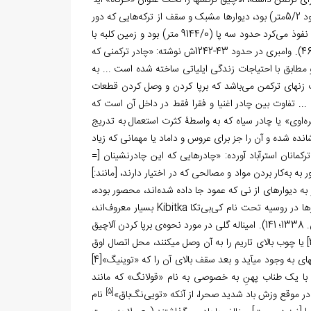
ستوان آلکس بارنز در سفری که در بین سال­های 1831 تا 1833م (1210 تا 1212ش) به صحرای ترکمن داشته، آلاچیق ترکمن­ها را تحت عنوان «خرگاه» این­
گونه توصیف کرده است: «خیمه یا خرگاه آن­ها وسیع و قطر کف چادر در حدود پنج پا (حدود 5/2متر) بود، دیوارها مشبک و سقف از ترکه­‌هایی که دور
تا دور حلقه‌­ای قرار گرفته بود تشکیل می­‌شد. قطر حلقه که از آن روشنایی به درون خیمه نفوذ می­‌کرد حدود سه پا (9144/0 متر) بود و زمین کلبه با
نمدها و قالیچه­‌های نفیسی که مانند مخمل می‌­درخشید مفروش بود (بارنز. 1366؛ 45 و 46). وامبری در حدود 43-1242ش نوشته: «چادر ترکمنی که
 مطابق با احتیاجات زندگی ایلیاتی ساخته شده است ... به
 زن­های ترکمن می‌­باشد که برپا کردن و وصل کردن قطعات
... تفاوت بین چادر اغنیا و فقرا فقط در داخل آن است که
ه‌­اوی» یا چادر سیاه که به واسطۀ کثرت استعمال به تدریج
شانده شده و آن را جز برای عروس و داماد یا مهمانی که زیاد
. ژاک دمرگان در توصیف آلاچیق ترکمانان استرآباد آورده: «چادرهایی که این چادرنشینان [=
به به­‌کار بردن مواد و مصالحی که در اختیار دارند، [مانند:]
ه دیواره­ای از نی که عمود جا داده شده‌­اند، محصور بوده،
ا در روسیه تحت نام کی­‌بی­‌تکا
Kibitka
بسیار معروف‌­اند،
وانگهی تمام صحرانشینان استپ ماوراء خزر از همین­‌گونه چادرها به­‌کار می‌­برند» (دومرگان. 1338؛ 141). امین­اله گلی در مورد نحوه‌­ی برپا کردن آلاچیق
یا چوب بالای تاریم را به آن وصل می­کنند، محل اتصال اوق
ی به وجود می­آید و بعد سقف بالای آن را که «توی­نیگ»
[4]
مد با یک طناب پهنِ به ­خصوصی به نام «قولانگ» که مانند
[5]
وقع وزش باد شدید صحرا، از آن­که «تویی­‌نگ­‌باق»
نام