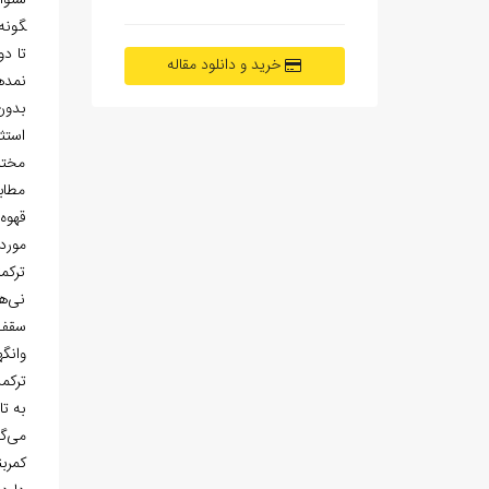
خرید و دانلود مقاله
بدون
استث
مختل
مطابق
قهوه‌
ترکمن
نی­‌ه
سقف آ
ترکمن
به تا
می­‌
کمرب