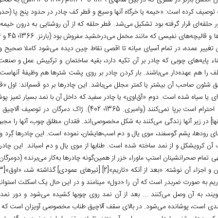
 تغییر عمده، در تمام آسیای میانه تا اقصی­ نقاط چین دیده می­‌شود کاملا صحیح و
ناء پایه‌­های چوبی که چادر بر آن تکیه دارد، بقیه ساختمان و ترکیبش عمل و صنعت
ف را هم عهده‌­دار می­‌باشند. بار کردن چادر بر روی پشت شترها هم وظیفۀ آن­هاست 
 شئون صاحب آن بیشتر یا کمتر مجلل می‌­باشد. این چادرها بر دو قسم‌اند: اول «قر
­ای یا سیاه شده است. دوم «آق­‌اوی» یا چادر سفید که داخل آن با نمد بسیار تمیز پو
مورد احترام است برپا نمی­‌کنند (وامبری. 1365؛ 402)
­ها] در زیر آن­ها زندگی می­‌کنند به شکل مخصوصی­‌اند. فقدان مطلق چوب، آن­ها را مجبور 
ای رودها، پشم گوسفند، موی یال و دم اسب­‌هایشان، نموده است. این چادرها گِرد و ب
ن کروی­شکل و از نمد ساخته شده است. طناب­ها از موی یال و دم اسب­اند. این چادره
 و اجزاء آن نوشته: «بعد از آن­که «تاریم»
[2]
[تیرهای عمودی] گذاشته شد، «اوق»
[3]
ریم به صورت ضربدر است که آن را «دول» می­نامند و در این حال یک اسکلت استوانه­ا
گویند، به آن وصل می­‌کنند ... بعد از آن نمد روی چوب­ها کشیده می‌­شود و دور ن
ندی است، پوشانده می­‌شود. در بالای سقف آلاچیق طناب مخصوصی آویزان است که در م