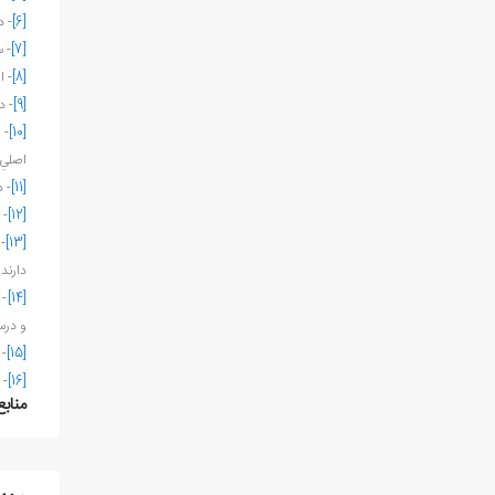
[6]
- د
[7]
- س
[8]
- ا
[9]
- د
[10]
- 
اصلیِ 
[11]
- د
[12]
- 
[13]
-
دارند. 
[14]
- 
و درس
[15]
- 
[16]
- 
منابع