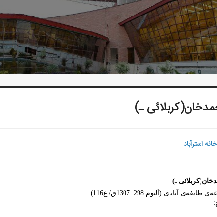
دخان(کربلائی ـ)
‌خانه استرآباد
خان(کربلائی ـ)
­ی طایفه‌ی آتابای (آلبوم 298. 1307ق/ ع116)
: