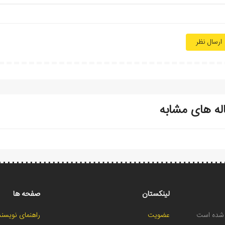
ارسال نظر
له های مشابه
لینکستان
صفحه ها
ح شده است
عضویت
راهنمای نویسند