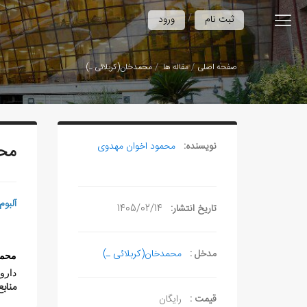
/
ثبت نام
ورود
صفحه اصلی
مقاله ها
محمدخان(کربلائی ـ)
نویسنده:
محمود اخوان مهدوی
محم
آلبوم
تاریخ انتشار:
1405/02/14
مدخل :
محمدخان(کربلائی ـ)
محمد
داروغه‌
منابع
قیمت :
رایگان