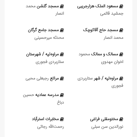
مسعود الملک هزارجریبی
مسجد گلشن
محمد
جمشید قائمی
انصار
مسجد حاج آقاکوچک
مسجد جامع گرگان
محمد انصار
محدثه میرحسینی
مسالک و ممالک
محمود
مراوه‌تپه / شهرستان
اخوان مهدوی
ستاربردی فجوری
مراوه‌تپه / شهر
ستاربردی
مراتع
رجبعلی محبی
فجوری
مدرسه عماديه
حسین
دباغ
مختومقلی فراغی
مخابرات استرآباد
نورالدین سن‏ سبلی
رحمت‌الله رجائی