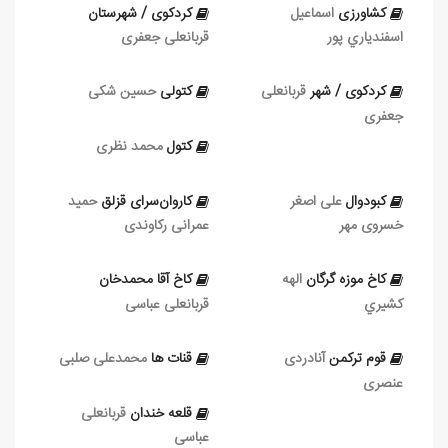
کشاورزی
اسماعيل
کردکوی / شهرستان
اسفندياري‏ پور
قربانعلی جعفری
کردکوی / شهر
قربانعلی
كتولی
حسین شکی
جعفری
کتول
محمد نظری
کبودوال
علی‏ اصغر
كاروان‌سرای قزلق
حمید
خسروی مهر
عمرانی رکاوندی
كاخ موزه گرگان
الهه
كاخ آقا محمدخان
کشيري
قربانعلی عباسی
قوم تركمن
آنادردی
قنات‌ ها
محمدعلی صلبی
عنصری
قلعه خندان
قربانعلی
عباسی