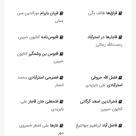
قزاق‌ها
طائف بگی
قربان بایرام
نورالدین سن‏
سبلی
قاجارها در استرآباد
قابوس‌نامه
کتایون حبیبی
رحمت‌الله رجائی
قابوس بن وشمگير
کتایون
حبیبی
فضل الله حروفی
فصیحی استرآبادی
محمد
استرآبادی
علی بایزیدی
انصار
فخرالدین اسعد گرگانی
فتحعلی خان قاجار
علی
کتایون حبیبی
بایزیدی
فاضل آباد
ابراهیم جهانتیغ
غارها
علی‏ اصغر خسروی
مهر