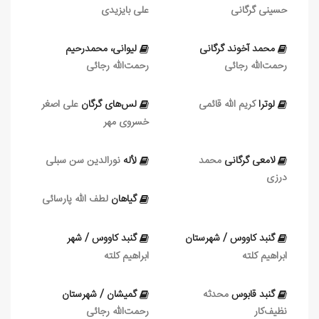
حسینی ‏گرگانی
علی بایزیدی
محمد آخوند گرگانی
لیوانی، محمدرحیم
رحمت‌الله رجائی
رحمت‌الله رجائی
لوترا
کریم الله قائمی
لس‌های گرگان
علی‏ اصغر
خسروی مهر
لامعی گرگانی
محمد
لأله
نورالدین سن‏ سبلی
درزی
گياهان
لطف الله پارسائی
گنبد کاووس / شهرستان
گنبد کاووس / شهر
ابراهیم کلته
ابراهیم کلته
گنبد قابوس
محدثه
گمیشان / شهرستان
نظیف‌کار
رحمت‌الله رجائی