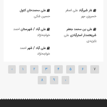
غار شیرآباد
علی‏ اصغر
علی محمدخان کتول
خسروی مهر
حسین شکی
علی بن محمد جعفر
علی آباد / شهرستان
احمد
شريعتمدار استرآبادی
علی
خواجه‌نژاد
بایزیدی
علی آباد / شهر
احمد
خواجه‌نژاد
‹
1
2
3
4
5
6
7
8
9
›