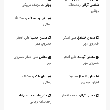
شناسی گرگان
رحمت‌الله
جهان‌نما
مزدک دربیکی
رجائی
معینی، اسدالله
رحمت‌الله
رجائی
معدن قشلاق
علی‏ اصغر
معدن حسینا
علی‏ اصغر
خسروی مهر
خسروی مهر
معادن آق بند
علی‏ اصغر
معادن‌
علی‏ اصغر خسروی
خسروی مهر
مهر
مظهر الاعجاز
محمود
مطبوعات
رحمت‌الله
اخوان مهدوی
رجائی
مصلی گرگان
محمد انصار
مشروطیت در استرآباد
رحمت‌الله رجائی