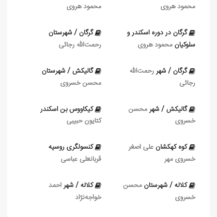
محمود هروی
محمود هروی
گرگان در دوره اسكندر و
گرگان / شهرستان
سلوكيان
محمود هروی
رحمت‌الله رجائی
گرگان / شهر
رحمت‌الله
گالیکش / شهرستان
رجائی
محسن خسروی
گالیکش / شهر
محسن
کیکاووس بن اسکندر
خسروی
کتایون حبیبی
كوه كهكشان
علی‏ اصغر
کنسولگری روسیه
خسروی مهر
قربانعلی عباسی
کلاله / شهرستان
محسن
کلاله / شهر
احمد
خسروی
خواجه‌نژاد