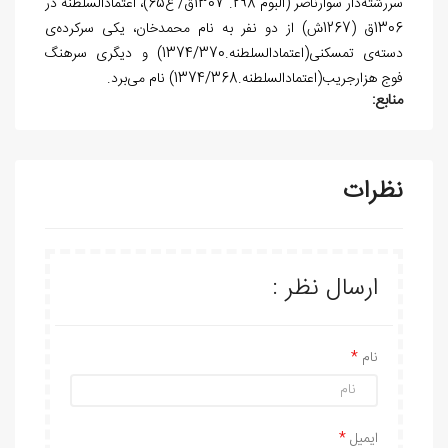
سررشته‌­دار سوارناصر (آلبوم 298. 1307ق/ ع65)، اعتمادالسلطنه در
1306ق (1267ش) از دو نفر به نام محمدخان، یکی سرکرده­‌ی
دسته‌­ی تمسکنی(اعتمادالسلطنه.1374/370) و دیگری سرهنگ
فوج هزارجریب(اعتمادالسلطنه.1374/368) نام می‌برد.
منابع:
نظرات
ارسال نظر :
نام
ایمیل