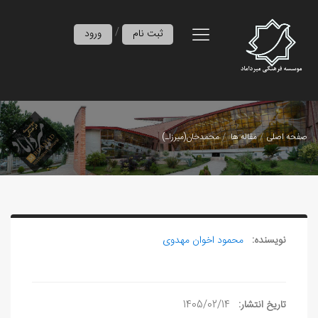
/
ثبت نام
ورود
صفحه اصلی
مقاله ها
محمدخان(میرزاـ)
نویسنده:
محمود اخوان مهدوی
تاریخ انتشار:
1405/02/14