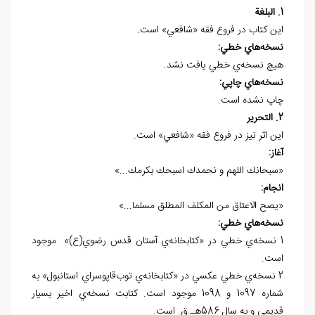
1. البلغة
اين كتاب در فروع فقه «شافعي» است.
نسخه
هاي خطي:
هيچ نسخه
ي خطي يافت نشد.
نسخه
هاي چاپي:
چاپ نشده است.
2. التحرير
اين اثر نيز در فروع فقه «شافعي» است.
آغاز:
«سبحانك اللهم و نحمدك اسبحك بكرمك...»
انجام:
«يصح الاعتاق من المكلف المطلق مسلما...»
نسخه
هاي خطي:
1 نسخه‌ي خطي در «کتابخانه‌ي آستان قدس رضوي(ع)» موجود
است.
2 نسخه‌ي خطي عكسي در «کتابخانه‌ي توب
قاپوسراي استانبول» به
شماره 1097 و 1098 موجود است. كتابت نسخه
ي اخير بسيار
قديمي و به سال 586هـ.ق. است.