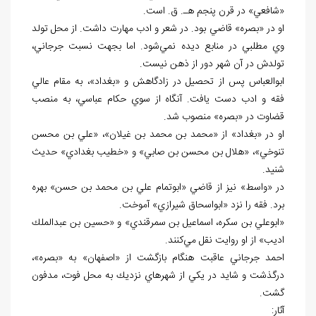
«شافعي» در قرن پنجم هـ. ق. است.
او در «بصره» قاضي بود. در شعر و ادب مهارت داشت. از محل تولد
وي مطلبي در منابع ديده نمي
شود. اما بجهت نسبت جرجاني،
تولدش در آن شهر دور از ذهن نيست.
ابوالعباس پس از تحصيل در زادگاهش و «بغداد»، به مقام عالي
فقه و ادب دست يافت. آنگاه از سوي حكام عباسي، به منصب
قضاوت در «بصره» منصوب شد.
او در «بغداد» از «محمد بن محمد بن غيلان»، «علي بن محسن
تنوخي»، «هلال بن محسن بن صابي» و «خطيب بغدادي» حديث
شنيد.
در «واسط» نيز از قاضي «ابوتمام علي بن محمد بن حسن» بهره
برد. فقه را نزد «ابواسحاق شيرازي» آموخت.
«ابوعلي بن سكره، اسماعيل بن سمرقندي» و «حسين بن عبدالملك
اديب» از او روايت نقل مي
كنند.
احمد جرجاني عاقبت هنگام بازگشت از «اصفهان» به «بصره»،
درگذشت و شايد در يكي از شهرهاي نزديك به محل فوت، مدفون
گشت.
آثار: