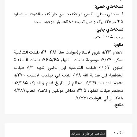
نسخه
هاي خطي:
1 نسخه‌ي خطي عكسي در «کتابخانه‌ي دارالكتب قاهره» به شماره
915 در 220 برگ و سال كتابت 586هـ.ق. موجود است.
نسخه
هاي چاپي:
چاپ نشده است.
منابع:
الاعلام 1/214؛ تاريخ الاسلام (حوادث سنة 481-490؛ طبقات الشافعية
سبكي 4/74؛ موسوعة طبقات الفقهاء 5/45-46؛ طبقات الشافعية
اسنوي 1/167؛ طبقات الشافعية ابن قاضي شهبة 1/2؛ طبقات
الشافعية ابن هداية الله 178؛ اللباب في تهذيب الانساب 1/270؛
معجم المولفين 1/241؛ المنتظم في تاريخ الامم و الملوک 16/285؛
مختصر طبقات الفقهاء 345؛ مداخل مولفين و الاعلام العرب1/287-
288؛ الوافي بالوفيات 7/331.
منابع:
تگ ها:
مشاهیر جرجان و استرآباد