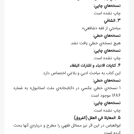
نسخه
هاي چاپي:
چاپ نشده است.
3. الشافي
مباحثي از فقه «شافعي»
نسخه
هاي خطي:
هيچ نسخه
ي خطي يافت نشد.
نسخه
هاي چاپي:
چاپ نشده است.
4. كنايات الادباء و اشارات البلغاء
اين كتاب به مباحث ادبي و بلاغي اختصاص دارد.
نسخه
هاي خطي:
1 نسخه‌ي خطي عكسي در «کتابخانه‌ي ملت استانبول» به شماره
1686 موجود است.
نسخه
هاي چاپي:
چاپ نشده است.
5. المعاياة في العقل (الفروق)
ابوالعباس در اين اثر نيز مسائل فقهي را مطرح و درباره
ي آنها بحث
كرده است.