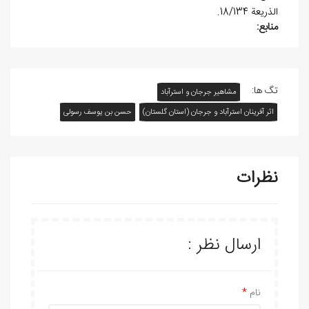
الذريعة 18/134.
منابع:
تگ ها:
مشاهیر جرجان و استرآباد
اثر آفرينان استرآباد و جرجان (استان گلستان)
حسن بن يوسف رسولی
نظرات
ارسال نظر :
نام