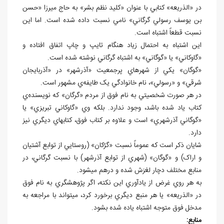
در «الذريعه» کتابي با عنوان «کليد نظم بشر» به حاج ميرزا «حسن
بن يوسف رسولي گرگاني» نامي نسبت داده شده است. اما اين
نسبت قطعاً اشتباه است.
اين اشتباه به احتمال زياد هنگام تايپ و چاپ اتفاق افتاده و
«گاوکاني» يا «گوگاني» به اشتباه گرگاني نوشته شده است.
«گوگان» يکي از شهرهاي پرجمعيت «آذرشهر» در «آذربايجان
شرقي» و «رسولي»، نام خانوادگي يک طايفه‌ي مشهور است.
در هر صورت شخصيتي به نام فوق از مردم «گرگان» که نويسنده‌ي
کتاب ياد شده باشد، وجود ندارد. بلکه وي «گاوکاني تبريزي» يا
«گوگاني آذرشهري» است و علاوه بر کتاب فوق، کتاب⁮هاي ديگري نيز
دارد.
شايان ذکر است که عموماً نسبت «گرّکان» (روستايي از توابع آشتيان
و اراک) و «گوگان» (شهري از توابع آذرشهر) با نسبت گرگاني، در
منابع مختلف دچار لغزش شده و درهم مي⁮شود.
به هر روي غرض از يادآوري اين نکته، اگر پژوهشگري به نام فوق
در «الذريعه» يا هر منبع ديگري برخورد کرد، مي⁮تواند با مراجعه به
مدخل فوق متوجه اشتباه ياده شده بشود.
منابع: