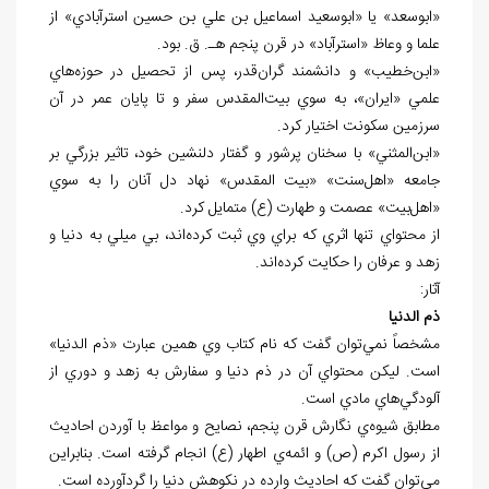
«ابوسعد» يا «ابوسعيد اسماعيل بن علي بن حسين استرآبادي» از
علما و وعاظ «استرآباد» در قرن پنجم هـ. ق. بود.
«ابن‌خطيب» و دانشمند گران‌قدر، پس از تحصيل در حوزه‌هاي
علمي «ايران»، به سوي بيت‌المقدس سفر و تا پايان عمر در آن
سرزمين سکونت اختيار کرد.
«ابن‌المثني» با سخنان پرشور و گفتار دلنشين خود، تاثير بزرگي بر
جامعه «اهل‌سنت» «بيت المقدس» نهاد دل آنان را به سوي
«اهل‌بيت» عصمت و طهارت (ع) متمايل کرد.
از محتواي تنها اثري که براي وي ثبت کرده‌اند، بي ميلي به دنيا و
زهد و عرفان را حکايت کرده‌اند.
آثار:
ذم الدنيا
مشخصاً نمي‌توان گفت که نام کتاب وي همين عبارت «ذم الدنيا»
است. ليکن محتواي آن در ذم دنيا و سفارش به زهد و دوري از
آلودگي‌هاي مادي است.
مطابق شيوه‌ي نگارش قرن پنجم، نصايح و مواعظ با آوردن احاديث
از رسول اکرم (ص) و ائمه‌ي اطهار (ع) انجام گرفته است. بنابراين
مي‌توان گفت که احاديث وارده در نکوهش دنيا را گردآورده است.