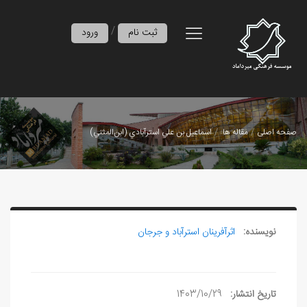
/
ثبت نام
ورود
صفحه اصلی
مقاله ها
اسماعيل بن علي استرآبادي (ابن‌المثني)
نویسنده:
اثرآفرينان استرآباد و جرجان
تاریخ انتشار:
1403/10/29