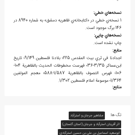
نسخه
هاي خطي:
1 نسخه‌ي خطي در «کتابخانه‌ي ظاهريه دمشق» به شماره 8940 در
146 برگ موجود است.
نسخه
هاي چاپي:
چاپ نشده است.
منابع:
اجدادنا في ثري بيت المقدس 225؛ بلادنا فلسطين 9/149؛ تاريخ
ابن‌عساکر 3/35-36؛ فهرست مخطوطات الحديث بالظاهرية 104-
106؛ فهرس التصوف بالظاهرية 1/587-588؛ معجم المولفين
1/364؛ موسوعة اعلام فلسطين 1/302.
منابع:
تگ ها:
مشاهیر جرجان و استرآباد
اثر آفرينان استرآباد و جرجان (استان گلستان)
ابوسعيد اسماعيل بن علي بن حسين استرآبادي