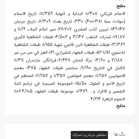
منابع:
الاعلام للزركلي 1/308؛ البداية و النهاية 11/359؛ تاريخ الاسلام
(حوادث سنة 381-400) 330؛ تاريخ بغداد 6/309؛ تاريخ جرجان
147-149؛ تبيين كذب المفتري 207-211؛ سير اعلام النبلاء 11/19 و
17/87؛ شذرات الذهب 3/147 و 4/506؛ طبقات الشافعية الكبري
3/369؛ طبقات الشافعية لابن قاضي شهبة 1/155؛ طبقات الشافعية
للاسنوي 1/51-52؛ طبقات الفقهاء للشيرازي 121؛ العبر في خبر من غبر
2/188 و 3/60؛ مرآۀ الجنان 2/448؛ فرزانگان مازندران 1/311؛
الكامل في التاريخ 9/190؛ مختصر طبقات الفقهاء 375؛ معجم
الاصوليين 1/256؛ معجم المولفين 1/357 و 2/257؛ المنتظم في
تاريخ الامم و الملوک 15/50؛ الموسوعة الميسرة في تراجم ائمة
التفسير و الاقراء و... 1/479؛ موسوعة طبقات الفقهاء 4/105-106؛
النجوم الزاهرة 4/214.
منابع:
تگ ها:
مشاهیر جرجان و استرآباد