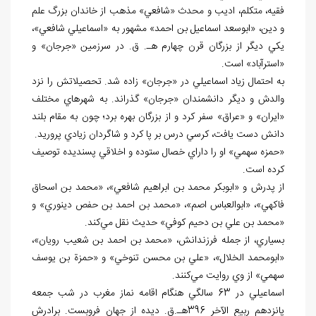
فقيه، متكلم، اديب و محدث «شافعي» مذهب از خاندان بزرگ علم
و دين، «ابوسعد اسماعيل بن احمد» مشهور به «اسماعيلي شافعي»،
يكي ديگر از بزرگان قرن چهارم هـ. ق. در سرزمين «جرجان» و
«استرآباد» است.
به احتمال زياد اسماعيلي در «جرجان» زاده شد. تحصيلاتش را نزد
والدش و ديگر دانشمندان «جرجان» گذراند. به شهرهاي مختلف
«ايران» و «عراق» سفر كرد و از بزرگان بهره برد؛ چون به مقام بلند
دانش دست يافت، كرسي درس بر پا كرد و شاگردان زيادي پروريد.
«حمزه سهمي» او را داراي خصال ستوده و اخلاقي پسنديده توصيف
كرده است.
از پدرش و «ابوبكر محمد بن ابراهيم شافعي»، «محمد بن اسحاق
فاكهي»، «ابوالعباس اصم»، «محمد بن احمد بن حفص دينوري» و
«محمد بن علي بن دحيم كوفي» حديث نقل مي
كند.
بسياري، از جمله فرزندانش، «محمد بن احمد بن شعيب رويان»،
«ابومحمد الخلال»، «علي بن محسن تنوخي» و «حمزة بن يوسف
سهمي» از وي روايت مي
كنند.
اسماعيلي در 63 سالگي هنگام اقامه نماز مغرب در شب جمعه
پانزدهم ربيع الآخر 396هـ.ق. ديده از جهان فروبست. برادرش