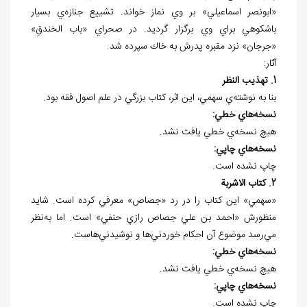
«ابونصر اسماعيلي» بر وي نماز خواند. تشييع جنازه
ي بسيار
باشكوهي براي وي برگزار گرديد. در صحراي «باب الخندقِ»
«جرجان» نزد مقبره پدرش به خاك سپرده شد.
آثار:
1. تهذيب النظر
بنا به نوشته
ي سهمي، اين اثر، كتاب بزرگي در علم اصول فقه بود.
نسخه
هاي خطي:
هيچ نسخه
ي خطي يافت نشد.
نسخه
هاي چاپي:
چاپ نشده است.
2. كتاب الاشربة
«سهمي» اين كتاب را در رد «جصاص» معرفي كرده است. شايد
منظورش «احمد بن علي جصاص رازي حنفي» است. اما به‌نظر
مي
رسد موضوع آن احكام خوردني
ها و نوشيدني
هاست.
نسخه
هاي خطي:
هيچ نسخه
ي خطي يافت نشد.
نسخه
هاي چاپي:
چاپ نشده است.