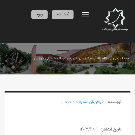
/
ثبت نام
ورود
صفحه اصلی
مقاله ها
سيد جمال‌الدين بن عبدالله حسينی جرجانی
نویسنده:
اثرآفرينان استرآباد و جرجان
تاریخ انتشار:
1403/11/01