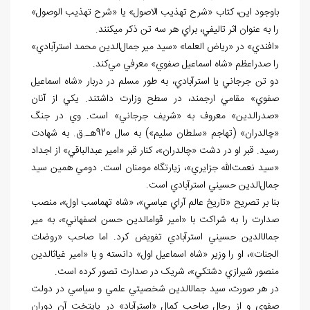
باوجود اين، کتاب «شرح تهذيب الاصول» يا «شرح تهذيب الوصول»
را به عنوان اثر تاليفي، براي هر سه تن ذکر مي
کنند.
«افندي» در «رياض العلما» «سيد مير جمال‌الدين محمد استرآبادي»
را صدراعظم «شاه اسماعيل صفوي» معرفي مي‌کند.
دو تن جرجاني يا استرآبادي، به طور مسلم در دربار «شاه اسماعيل
صفوي» مقامي ارجمند، در سطح وزارت داشتند. يکي از آنان
«صدرالدين» معروف به «شريف جرجاني» است. وي در جنگ
«چالدران» (تهاجم «سلطان سليم») به سال 920هـ.ق. به شهادت
رسيد. قبر او در دشت «چالدران»، کنار قبر «امير عبدالباقي» از اجداد
«سيد نعمت‌الله جزايري»، زيارتگاه مومنان است. دومي همين سيد
جمال‌الدين حسيني استرآبادي است.
بنا بر تصريح «تاريخ عالم آراي عباسي»، «شاه تهماسب اول»، منصب
صدارت را به شراکت با «امير قوام
الدين حسن اصفهاني»، به مير
جمال
الدين حسيني استرآبادي تفويض کرد. اما صاحب «روضات
الجنات»، او را وزير «شاه اسماعيل اول» دانسته و با «امير غياث
الدين
منصور شيرازي دشتکي»، شريک در صدارت تصور کرده است.
در هر صورت، سيد جمال
الدين شخصيتي علمي و سياسي در دولت
صفوي و از رجال صاحب کمال «استرآباد» در پايتخت آن دوران