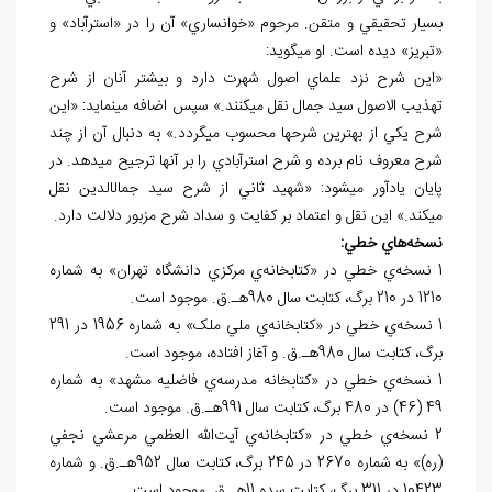
بسيار تحقيقي و متقن. مرحوم «خوانساري» آن را در «استرآباد» و
«تبريز» ديده است. او مي
گويد:
«اين شرح نزد علماي اصول شهرت دارد و بيشتر آنان از شرح
تهذيب الاصول سيد جمال نقل مي
کنند.» سپس اضافه مي
نمايد: «اين
شرح يکي از بهترين شرح
ها محسوب مي
گردد.» به دنبال آن از چند
شرح معروف نام برده و شرح استرآبادي را بر آنها ترجيح مي
دهد. در
پايان يادآور مي
شود: «شهيد ثاني از شرح سيد جمال
الدين نقل
مي
کند.» اين نقل و اعتماد بر کفايت و سداد شرح مزبور دلالت دارد.
نسخه
هاي خطي:
1 نسخه‌ي خطي در «کتابخانه‌ي مرکزي دانشگاه تهران» به شماره
1210 در 210 برگ، کتابت سال 980هـ.ق. موجود است.
1 نسخه‌ي خطي در «کتابخانه‌ي ملي ملک» به شماره 1956 در 291
برگ، کتابت سال 980هـ.ق. و آغاز افتاده، موجود است.
1 نسخه‌ي خطي در «کتابخانه مدرسه‌ي فاضليه مشهد» به شماره
49 (46) در 480 برگ، کتابت سال 991هـ.ق. موجود است.
2 نسخه‌ي خطي در «کتابخانه‌ي آيت‌الله العظمي مرعشي نجفي
(ره)» به شماره 2670 در 245 برگ، کتابت سال 952هـ.ق. و شماره
10423 در 311 برگ، کتابت سده 11هـ.ق. موجود است.