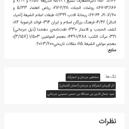
1/144، 153؛ دايرةالمعارف تشيع 5/431؛ الذريعة 4/512 و 7/99 و
13/166-167؛ روضات الجنات 2/211-212؛ رياض العلماء 5/33 و
7/60، 61، 64-66؛ ريحانة الادب 1/399؛ طبقات اعلام الشيعة (احياء
الداثر) 4/42؛ فرهنگ بزرگان اسلام و ايران 314؛ فوائد الرضوية 84؛
کشف الحجب و الاستار 330؛ لغت‌نامه‌ي‌ دهخدا (ذيل جرجاني)
321؛ مرآت الکتب 1/488-449؛ معجم المولفين 1/503 (3/157)؛
معجم مولفي الشيعة 115؛ مقالات تاريخي3/200-201.
منابع:
تگ ها:
مشاهیر جرجان و استرآباد
اثر آفرينان استرآباد و جرجان (استان گلستان)
سيد جمال ⁮الدين بن عبدالله بن حسن حسيني جرجاني
نظرات