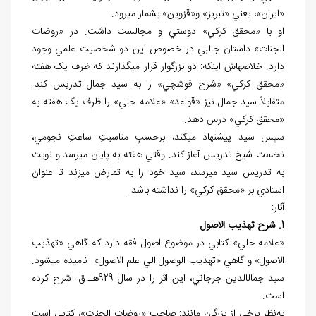
«ايران»، يعني «تبريز» و«قزوين» بشمار مي
رود.
او با «محقق کرکي» دوستي و مجالست داشت. در «روضات
الجنات» داستان جالبي در خصوص اين دو شخصيت علمي وجود
دارد. خلاصه
اش اينکه: دو بزرگوار قرار مي
گذارند که ظرف يک هفته
«محقق کرکي» «شرح قوشچي» را به سيد جمال تدريس کند.
متقابلاً سيد جمال نيز «قواعد» «علامه حلي» را ظرف يک هفته به
«محقق کرکي» درس دهد.
سپس سيد پيشنهاد مي
کند، برحسبِ مناسبتِ ساعتِ نجومي،
نخست شيخ تدريس آغاز کند. وقتي هفته به پايان مي
رسد و نوبت
به تدريس سيد مي
رسد، سيد خود را به تمارض مي
زند تا عنوان
استادي بر «محقق کرکي» را نداشته باشد.
آثار:
1. شرح تهذيب الاصول
«علامه حلي» کتابي در موضوع اصول فقه دارد که گاهي «تهذيب
الاصول» و گاهي «تهذيب الوصول الي علم الاصول» ناميده مي
شود.
سيد جمال
الدين جرجاني، اين اثر را در سال 929هـ.ق. شرح کرده
است.
به‌نظر برخي از بزرگان مانند: صاحب «روضات الجنات»، کتابي است