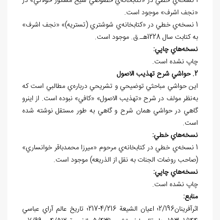
1 نسخه‌ي خطي در «کتابخانه‌ي خصوصي شيخ مشکور حولائي» در
«نجف اشرف» موجود است.
1 نسخه‌ي خطي در «کتابخانه‌ي شوشتري (تستريه)» «نجف اشرف»
به کتابت سال 1228هـ.ق. موجود است.
نسخه
هاي چاپي:
چاپ نشده است.
2. حواشي شرح تهذيب الاصول
اين حواشي مباحثي توضيحي و تشريحي درباره‌ي مطالبي است که
به‌نظر مولف در شرح «تهذيب الاصول» «کافي» نبوده است. از اين
رو
گاهي در حواشي همان شرح و گاهي به طور مستقل نوشته شده
است.
نسخه
هاي خطي:
1 نسخه‌ي خطي در کتابخانه‌ي مرحوم «ميرزا محمدباقر خوانساري»
(صاحب روضات الجنات به نقل از الذريعه) موجود است.
نسخه
هاي چاپي:
چاپ نشده است.
منابع:
اثرآفرينان2/196؛ اعيان الشيعة 4/216-217؛ تاريخ عالم آراي عباسي