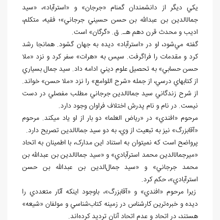
يکي ديگر از دانشمندان گمنام «جرجان» و «استرآباد»، «سيد
جمال
الدين بن عبدالله بن حسن حسيني جرجاني»؛ فقيه، متکلم،
اديب و محدث قرن دهم هـ. ق. «گرگان» است.
گفته مي‌شود، او در «استرآباد» ديده به جهان گشود. همان
جا رشد
کرد و مقدمات را فراگرفت. سپس به «هرات» سفر کرد و نزد «ملا
حسن حسابي» به تحصيل علوم ديني ادامه داد. سيد جمال بسياري
از کتاب
هاي درسي، از جمله «شرح اللوامع» را نزد «ملا حسن» خواند.
از شرح زندگاني سيد جمال
الدين جرجاني مطلب مفصلي در دست
نيست. در نام و نام پدرش اختلاف فراوان وجود دارد.
مرحوم «افندي» در «رياض العلما» دو بار از او ياد مي
کند. مرحوم
«آقابزرگ» نيز به تبعيت از وي، به دو سيد جمال
الدين تصريح دارد.
پرواضح است که نمي
توان به استناد اين مدارک، با اطمينان به اتحاد
«ميرجمال
الدين محمد استرآبادي» و «سيد جمال
الدين بن عبدالله بن
محمد جرجاني» و «سيد جمال‌الدين بن عبدالله بن حسن
استرآبادي»، حکم کرد.
زيرا مرحوم «افندي» و «آقابزرگ»، باوجود اينکه آثار متعددي را
ديده و خبره‌ترين کارشناس در زمينه کتاب‌شناسي و مولفان «شيعه»
هستند، در اتحاد و عدم اتحاد آنان ترديد کرده‌اند.