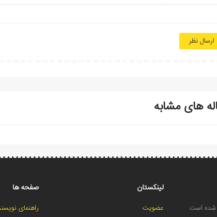
ارسال نظر
له های مشابه
لینکستان
صفحه ها
ح شده است
عضویت
راهنمای نویسند