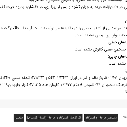
. نوشته‌اند. گويا با «قاسم کاهي» و «غزالي مشهدي» معاصر بود.
ي در «استرآباد» ديده به جهان گشود و پس از روزگاري، در «کاشان» بدرود حيات گف
ن
 نمونه‌هايي از اشعار بياضي را در تذکره‌ها مي‌توان به دست آورد؛ اما «آقابزرگ» ب
که ديوان وي برجاي نمانده است.
ه
هاي خطي:
نسخه⁮ي خطي گزارش نشده است.
ه
هاي چاپي:
نشده است.
:
:
ا:
مشاهیر جرجان و استرآباد
اثر آفرينان استرآباد و جرجان (استان گلستان)
بياضي