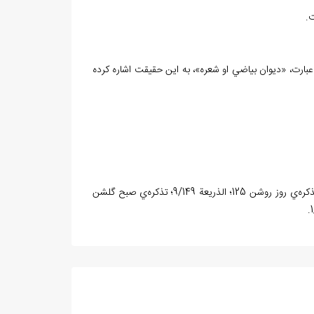
ت.
ا عبارت، «ديوان بياضي او شعره»، به اين حقيقت اشاره کرده
اثر آفرينان 2/101؛ تاريخ نظم و نثر در ايران 1/343، 542 و 2/833؛ تحفه سامي 240؛ تذکره‌ي روز روشن 125؛ الذريعة 9/149؛ تذکره‌ي صبح گلشن