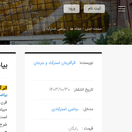
/
ثبت نام
ورود
صفحه اصلی
مقاله ها
بياضی استرآبادی
نویسنده:
اثرآفرينان استرآباد و جرجان
بيا
اثر 
تاریخ انتشار:
1403/10/30
بياض
قرن 10هـ.ق
مدخل :
بیاضی استرآبادی
«بيا
است.
شرح‌
قیمت :
رایگان