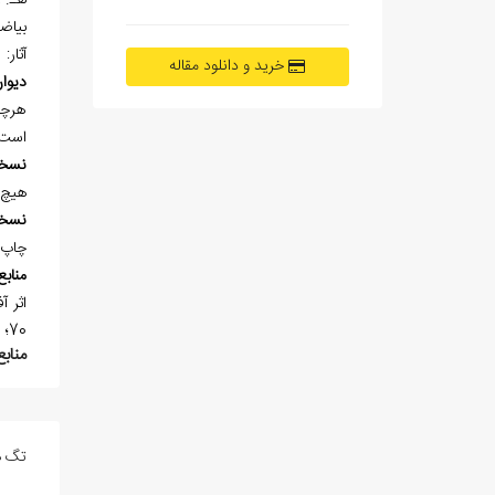
هـ. ق
بياض
آثار:
خرید و دانلود مقاله
ديوا
هرچند
است 
نسخ
هيچ 
نسخ
چاپ 
منابع
70؛ فرهنگ سخنوران 94؛ قاموس الاعلام 2/1422؛ کاروان هند 2/935؛ گلزار جاويدان1/228.
منابع
تگ ه