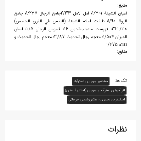
منابع:
اعيان الشيعة 1/301؛ امل الآمل 2/33جامع الرجال 1/237؛ جامع
الرواة 1/90؛ طبقات اعلام الشيعة (النابس في القرن الخامس)
2/30-31؛ فهرست منتجب‌الدين 16؛ قاموس الرجال 2/5؛ لسان
الميزان 1/504؛ معجم رجال الحديث 3/87؛ معجم رجال الحديث و
ثقاته 1/475.
منابع:
تگ ها:
مشاهیر جرجان و استرآباد
اثر آفرينان استرآباد و جرجان (استان گلستان)
اسکندر بن دبيس بن عکبر رشيدي جرجاني
نظرات