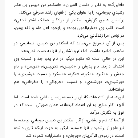
«آقابزرگ» به نقل از «لسان الميزان»، «اسکندر بن دبيس بن عکبر
رشيدي جرجاني» را به عنوان يکي از فقهاي زاهد معرفي مي‌کند.
براساس همين گزارش، اسکندر از نوادگان «مالک اشتر نخعي»
است. لقب وي «صارم‌الدين بوده» و باوجود اهل علم و فقه بودن،
در لباس امرا زندگاني مي‌کرد.
پس از آن تصريح مي‌نمايد که اسکندر بن دبيس، تصانيفي در
مذهب اماميه داشت. اما نام و نشاني از آنها به دست نمي‌دهد.
اين در حالي است که منابع ديگر، در نام پدر، جد و نسبت وي
اختلاف دارند. نام پدرش را «دبيس»، «دربيس»، «دوبس» و نام
جدش را «عکبر»، «عکير»، «عکر»، «عسکر» و نسبت «رشيدي» را
«ورشيدي»، «ورشندي» و نسبت «جرجاني» را «خرقاني» هم
نوشته‌اند.
اين‌همه، از اشتباهات کاتبان و نسخه‌نويسان ناشي شده است. اما
آنچه اکثر منابع به آن اعتماد کرده‌اند، همان صورتي است که در
فوق به نگارش درآمد.
از آنجا که نام و نشاني، از آثار اسکندر بن دبيس جرجاني نيامده، ما
نيز عاجز از برشمردن آنها هستيم. ليکن به جهت اينکه آثاري داشته
است، در زمره‌ي اثرآفرينان «جرجان» و «استرآباد» شمرده شد.