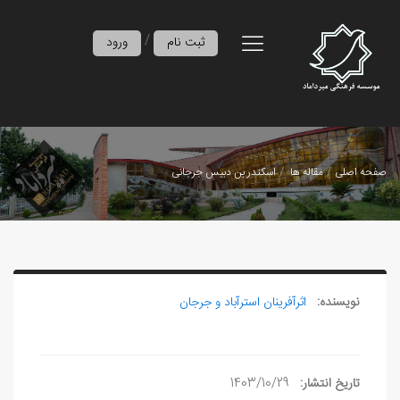
/
ثبت نام
ورود
صفحه اصلی
مقاله ها
اسکندر بن دبیس جرجانی
نویسنده:
اثرآفرينان استرآباد و جرجان
تاریخ انتشار:
1403/10/29