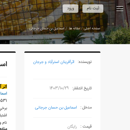
/
ثبت نام
ورود
صفحه اصلی
مقاله ها
اسماعيل بن حسان جرجانی
نویسنده:
اثرآفرينان استرآباد و جرجان
اسم
اثر 
تاریخ انتشار:
1403/10/29
اسما
73-531
مدخل :
اسماعیل بن حسان جرجانی
برخي
اشتب
نام 
قیمت :
رایگان
منابع