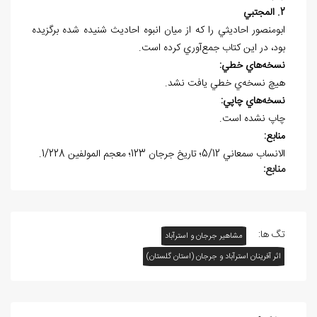
2. المجتبي
ابومنصور احاديثي را كه از ميان انبوه احاديث شنيده شده برگزيده
بود، در اين كتاب جمع
آوري كرده است.
نسخه
هاي خطي:
هيچ نسخه
ي خطي يافت نشد.
نسخه
هاي چاپي:
چاپ نشده است.
منابع:
الانساب سمعاني 5/12؛ تاريخ جرجان 123؛ معجم المولفين 1/228.
منابع:
تگ ها:
مشاهیر جرجان و استرآباد
اثر آفرينان استرآباد و جرجان (استان گلستان)