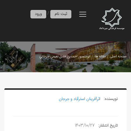
/
ثبت نام
ورود
صفحه اصلی
مقاله ها
ابومنصور احمدبن فضل نعيمي جرجاني
نویسنده:
اثرآفرينان استرآباد و جرجان
تاریخ انتشار:
1403/10/27