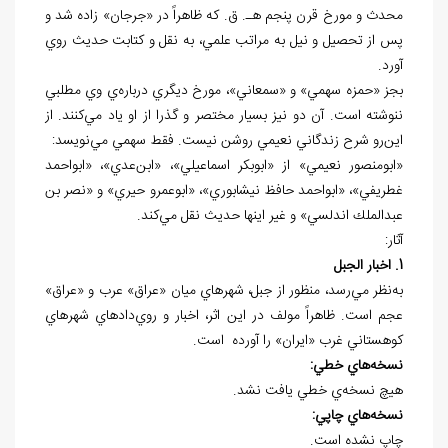
محدث و مورخ قرن پنجم هـ. ق. كه ظاهراً در «جرجان» زاده شد و
پس از تحصيل و نيل به مراتب علمي، به نقل و كتابت حديث روي
آورد.
بجز «حمزه سهمي» و «سمعاني»، مورخ ديگري درباره
ي وي مطلبي
ننوشته
است. آن دو نيز بسيار مختصر و گذرا از او ياد مي
كنند. از
اين
رو شرح زندگاني نعيمي روشن نيست. فقط سهمي مي
نويسد:
«ابومنصور نعيمي» از «ابوبكر اسماعيلي»، «ابن
عدي»، «ابواحمد
غطريفي»، «ابواحمد حافظ نيشابوري»، «ابوعمرو حيري» و «نصر بن
عبدالملك اندلسي» و غير اينها حديث نقل مي
كند.
آثار:
1. اخبار الجبل
به‌نظر مي‌رسد، منظور از جبل، شهرهاي ميان «عراق» عرب و «عراق»
عجم است. ظاهراً مولف در اين اثر، اخبار و روي‌دادهاي شهرهاي
كوهستاني غرب «ايران» را آورده است.
نسخه
هاي خطي:
هيچ نسخه
ي خطي يافت نشد.
نسخه
هاي چاپي:
چاپ نشده است.