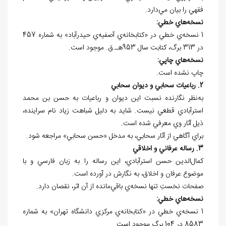
فقهي را بيان مي‌دارد.
نسخه
هاي خطي:
1 نسخه‌ي خطي در «کتابخانه‌ي آصفيه‌ي حيدرآباد» به شماره 457
در 313 برگ، کتابت سال 953هـ.ق. موجود است.
نسخه
هاي چاپي:
چاپ نشده است.
2. رباعيات سحابي و ديوان سحابي
به‌نظر نگارنده نسبت اين ديوان و رباعيات به حسن بن محمد
استرآبادي قطعي نيست. شايد به دليل شباهت زياد نام سراينده،
ذيل آثار وي معرفي شده است.
براي آگاهي از آثار سحابي، به مدخل «حسن سحابي» مراجعه شود.
3. رساله عرفاني و اخلاقي
کمال‌الدين حسن استرآبادي، اين رساله را به زبان فارسي و با
موضوع عرفان و اخلاق، به نگارش در آورده است.
صفحات نخستِ تنها نسخه‌ي باقي‌مانده از آن اثر، نقصان دارد.
نسخه
هاي خطي:
1 نسخه‌ي خطي در «کتابخانه‌ي مرکزي دانشگاه تهران» به شماره
8583 در 104 برگ موجود است.