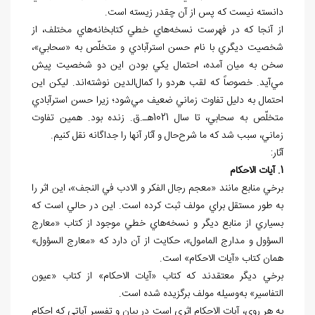
دانسته نيست که پس از آن چقدر زيسته است.
از آنجا که در فهرست⁮ نسخه‌⁮هاي خطي کتابخانه‌هاي مختلف، از
شخصيت ديگري با نام حسن استرآبادي و متخلّص به «سحابي»،
سخن به ميان آمده، احتمال يکي بودن اين دو شخصيت پيش
مي‌آيد. خصوصاً که لقب هردو را کمال‌الدين نوشته‌اند. ليکن اين
احتمال به دليل تفاوت زماني ضعيف مي‌شود؛ زيرا حسن استرآبادي
متخلّص به سحابي، تا سال 1021هـ.ق. زنده بود. همين تفاوت
زماني، سبب شد که ما شرح‌حال و آثار آنها را جداگانه نقل کنيم.
آثار:
1. آيات الاحکام
برخي منابع مانند «معجم رجال الفکر و الادب في النجف»، اين اثر را
به طور مستقل براي مولف ثبت کرده است. اين در حالي است که
بسياري از منابع ديگر و نسخه⁮‌هاي خطي موجود از کتاب «معارج
السؤول و مدارج المامول»، حکايت از آن دارد که «معارج السؤول»
همان کتاب «آيات الاحکام» است.
برخي ديگر معتقدند که کتاب «آيات الاحکام» از کتاب «عيون
التفاسير» به‌وسيله مولف برگزيده شده است.
به هر روي، آيات الاحکام اثري است در بيان و تفسير آياتي که احکام