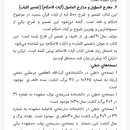
چاپ نشده است.
6. معارج السؤول و مدارج المامول (آيات الاحکام) (تفسير اللباب)
اين کتاب تفسير و شرح 500 آيه از آيات قرآن مجيد در موضوع
احکام و فقه است. گفته مي‌⁮شود اين تفسير و شرح، يکي از
مبسوط‌⁮‌‌ترين و بهترين شروح بر آيات احکام است.
مولف سال 891هـ.ق. از تاليف و تفسير آن فارغ شده است. اين
کتاب با عنوان «تفسير اللباب» و «آيات الاحکام» نيز شناخته مي‌⁮شود.
به احتمال زياد همان کتاب آيات الاحکام پيش گفته است. ليکن به
دليلي که پيش‌تر بيان شد، مستقل آورديم.
نسخه
هاي خطي:
1 نسخه‌ي خطي در «کتابخانه‌ي آيت‌الله العظمي مرعشي نجفي
(ره)» به شماره 10665 در 411 برگ، کتابت سده 10هـ.ق. موجود
است.
1 نسخه‌ي خطي در «کتابخانه مدرسه‌ي نواب مشهد» به شماره 31
در 409 برگ، کتابت سال 1030 موجود است.
1 نسخه‌ي خطي در «کتابخانه مدرسه‌ي فاضليه مشهد» به شماره
39 در 409 برگ، کتابت سال 1030هـ.ق. موجود است. تعداد برگ و
سال کتابت اين نسخه با نسخه‌ي مدرسه‌ي نواب «مشهد» يکي