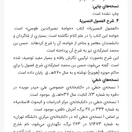
نسخه
هاي چاپي:
چاپ نشده است.
4. شرح الفصول النصيرية
«الفصول النصيرية» کتاب «خواجه نصيرالدين طوسي» است.
خواجه اين کتاب را در علم کلام نگاشته است. بسياري از شاگردان و
دانشمندان معاصر و متاخر از خواجه، آن را شرح کرده⁮اند. حسن بن
محمد استرآبادي نيز به شرح آن پرداخته است.
اين شرح به‌صورت ترکيبي نگارش يافته و بسيار مفيد توصيف شده
است. گفته ‌مي‌شود، حسن بن محمد استرآبادي شرح فصول را براي
حاکم حويزه (هويزه) نوشته و به سال 870هـ.ق. پايان داده است.
نسخه
هاي خطي:
1 نسخه‌ي خطي در «کتابخانه‌ي خصوصي علي حيدر مويد» در
«قم» به شماره 73، کتابت سال 1036هـ.ق. موجود است.
1 نسخه‌ي خطي در «کتابخانه‌ي مرکز الدراسات و البحوث الاسلامية»
به شماره 334 در 211 برگ، آخرش ناقص، موجود است.
بر اساس 1 نسخه‌ي خطي که در «کتابخانه‌ي مرکزي دانشگاه تهران»
به شماره 1/1473 در 263 برگ، نگهداري مي⁮‌شود، نام شارح
نسخه‌ي فوق، «حسن بن محمد بن حسين نجفي استرآبادي»