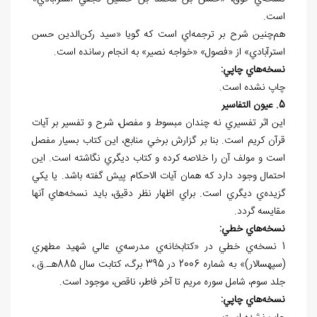
است.
هم‌چنين شرح بر ترجمه‌⁮اي است که گويا «سيد رکن⁮‌الدين حسن
استرآبادي» از «فصول» «خواجه نصير» به انجام رسانده است.
نسخه
هاي چاپي:
چاپ نشده است.
5. عيون التفاسير
اين اثر تفسيري نه چندان مبسوط و مفصل، شرح و تفسير بر آيات
قرآن کريم است. بنا بر گزارش برخي منابع، اين کتاب بسيار مفصل
است و مولف آن را خلاصه کرده و کتاب ديگري نگاشته است. اين
احتمال وجود دارد که همان آيات الاحکام پيش گفته باشد. يا يکي
گزيده‌ي ديگري است. براي اظهار نظر دقيق، بايد نسخه‌هاي آنها
مقايسه گردد.
نسخه
هاي خطي:
1 نسخه‌ي خطي در «کتابخانه‌ي مدرسه‌ي عالي شهيد مطهري
(سپهسالار)» به شماره 2006 در 395 برگ، کتابت سال 885هـ.ق.،
جلد سوم، شامل سوره مريم تا آخر فاطر، ناقص، موجود است.
نسخه
هاي چاپي: