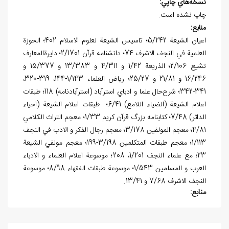
نسخه
هاي چاپي:
چاپ نشده است.
منابع:
اعيان الشيعة 5/242؛ تاسيس الشيعة لعلوم الاسلام 402؛ الحوزة
العلمية في النجف الاشرف 74؛ دانشنامه قرآن 2/1701؛ دايرةالمعارف
تشيع 2/106؛ الذريعة 1/42 و 4/311 و 13/383 و 15/377 و
16/246 و 21/81 و 25/27؛ رياض العلماء 1/143-144، 319-320،
341-342؛ شرح‌حال علما و ادباي استرآباد (استرآبادنامه) 118؛ طبقات
اعلام الشيعة (الضياء اللامع) 6/41؛ طبقات اعلام الشيعة (احياء
الداثر) 7/48؛ کتابنامه بزرگ قرآن کريم 1/33؛ معجم التراث الکلامي
4/81؛ معجم المولفين 3/178؛ معجم رجال الفکر و الادب في النجف
1/113؛ معجم طبقات المتکلمين 3/198-199؛ معجم مولفي الشيعة
23؛ مع علماء النجف 1/201، 208؛ موسوعة اعلام العلماء و الادباء
العرب و المسلمين 1/543؛ موسوعة طبقات الفقهاء 8/98؛ موسوعة
النجف الاشرف 7/68 و 13/41.
منابع: