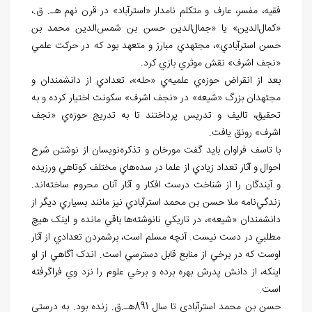
فقيه، مفسر، عارف و متکلم نامدار «استرآباد» در قرن نهم هـ. ق.،
«کمال‌⁮الدين» يا «جمال‌⁮الدين حسن بن شمس‌⁮الدين محمد بن
حسن استرآبادي»، مجتهدي مبارز و متعهد بود که در حرکت علمي
«نجف اشرف» نقش موثري بازي کرد.
بعد از انقراض حوزه‌ي علميه‌ي «حله»، تعدادي از دانشمندان و
مجتهدان بزرگ «شيعه» در «نجف اشرف» سکونت اختيار کرده و به
تحقيق، تاليف و تدريس پرداختند تا به تدريج حوزه‌ي «نجف
اشرف» رونق يافت.
با تاسف فراوان بايد گفت مورخان و تذکره‌⁮نويسان از نوشتن شرح
احوال و آثار تعداد زيادي از علما در سده⁮‌هاي مختلف کوتاهي ورزيده
و آيندگان را از شناخت درست افکار و آثار آنان محروم ساخته‌⁮اند.
زندگي‌نامه ملا حسن بن محمد استرآبادي نيز مانند بسياري ديگر از
دانشمندان «شيعه»، در تاريکي نانوشته⁮‌ها باقي مانده و اينک هيچ
مطلبي در دست نيست. آنچه مسلم است، برشمردن تعدادي از آثار
اوست که در برخي از منابع قابل دسترسي است. اندک آگاهي از او
اينکه، از دانش پدرش بهره برده و برخي علوم را نزد وي فراگرفته
است.
حسن بن محمد استرآبادي تا سال 891هـ.ق. زنده بود. به درستي