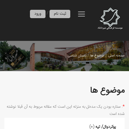
/
ثبت نام
ورود
صفحه اصلی
موضوع ها
باستان شناسی
موضوع ها
*
: ستاره بودن ﯾﮏ ﻣﺪﺧﻞ ﺑﻪ ﻣﻨﺰﻟﻪ اﯾﻦ اﺳﺖ ﮐﻪ ﻣﻘﺎﻟﻪ ﻣﺮﺑﻮط ﺑﻪ آن ﻗﺒﻼ ﻧﻮﺷﺘﻪ
ﺷﺪه اﺳت
پوكردوال/ تپه
(0)