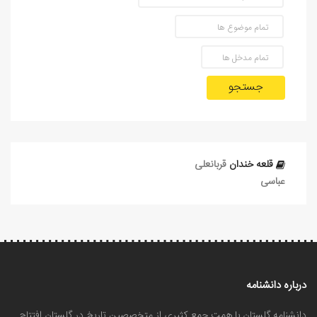
جستجو
قلعه خندان
قربانعلی
عباسی
درباره دانشنامه
دانشنامه گلستان با همت جمع کثیری از متخصصین تاریخ در گلستان افتتاح