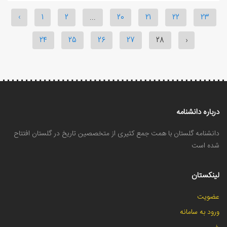
‹
1
2
...
20
21
22
23
24
25
26
27
28
›
درباره دانشنامه
دانشنامه گلستان با همت جمع کثیری از متخصصین تاریخ در گلستان افتتاح
شده است
لینکستان
عضویت
ورود به سامانه