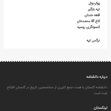
پوکردوال
تپه بازگیر
قلعه خندان
كاخ آقا محمدخان
کنسولگری روسیه
نرگس‌ تپه
درباره دانشنامه
دانشنامه گلستان با همت جمع کثیری از متخصصین تاریخ در گلستان افتتاح
شده است
لینکستان