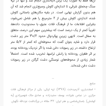
آن
ها فقط به صورت یک برش لایه
نگاری انجام شد و تنها در تپه
سنگ چخماق شرقی، تا اندازه
ای کاوش وسیع
تری انجام شد که آن
هم بدون گزارش نهایی است. در بقیه
مکان
های باستانی کاوش
شده، اندازه
ی کاوش بیش از 2 مترمربع را هم شامل نمی
شود،
بنابراین اطلاعات ما از فرهنگ فلات عتیق، با محدودیت داده
ها،
تقریباً کمتر از یک درصد است که بیشترین سهم این درصد، متعلق
به سفال است. لایه‏ی زیرینِ پوکردوال حدود 30/2 متر زیر دشت
قرار دارد و شاید بتوان گفت که محوطه‏‌ای که کمتر از 5/2 متر
ارتفاع داشته، در زیر رسوبات دفن شده یا اگر نزدیک رودخانه بوده،
بر اثر طغیان رودخانه یا رانش تراس‏ها، تخریب شده است. احتمالاً
شمار زیادی از محوطه‏‌های نوسنگیِ دشت گرگان در زیر رسوبات
دشت دفن شده‌‏اند.
…
منابع:
• اسفندیاری، آذرمیدخت. (1378). تپه ازبکی: یکی از مراکز فرهنگی فلات
مرکزی. در: عباس عليزاده، یوسف مجیدزاده و صادق ملک شهمیرزادی (به
کوشش). باستان
شناسی و هنر ایران: 32 مقاله در بزرگداشت عزت
الله نگهبان.