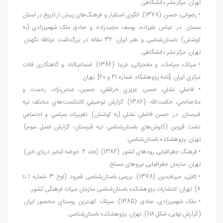
تهران: مرکز نشر دانشگاهی.
• رضوانی، حسن. (1378). الگوی استقرار و فرهنگ
های پیش
از تاریخ در استان
سمنان. در: عباس عليزاده، یوسف مجیدزاده و صادق ملک شهمیرزادی (به
کوشش). باستان
شناسی و هنر ایران: 32 مقاله در بزرگداشت عزت‏الله نگهبان.
تهران: مرکز نشر دانشگاهی.
• سرلک، سیامک، و معجزاتی، فریبا. (1386). اسماعیل‏آباد و گاهنگاری فلات
مرکزی ایران. [نامه پژوهشگاه. شماره 21 و 20]. تهران.
• فاضلي نشلي، حسن، عزيزي خرانقلي، حسين، عباس
نژاد، رحمت، و
ملاصالحي، حكمت
الله. (1386). گزارش توصيفي كانتكست
هاي مختلف تپه
قبرستان. در: حسن فاضلي نشلي (به كوشش). تغييرات سياسي و اجتماعي
دشت قزوين (كاوش
هاي باستان
شناسي تپه قبرستان؛ گزارش فصل سوم).
تهران: پژوهشكده باستان
شناسي.
• فرهنگ جغرافیایی رودهای کشور. (1382). (جلد 2: حوضه آبخیز دریای خزر).
تهران: سازمان جغرافیایی نیروهای مسلح.
• کابلی، میرعابدین. (1378). بررسی باستان
شناسی قمرود. (لوح 3. شماره 1 تا
8). تهران: انتشارات پژوهشکده باستان
شناسی سازمان میراث فرهنگی کشور.
• ملک شهمیرزادی، صادق. (1385). سیلک: کهن‏ترین روستای محصور ایران.
(گزارش نهایی، شكل 118). تهران: پژوهشکده باستان
شناسی.