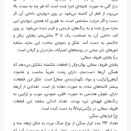
دراز گلی به صورت فتیله
ای اجرا شده است که هر چه به سمت بالا
می
رود، از قطر آن کاسته می
شود. بر روی دیواره
ی داخلی آن، اثر
دست و آثار حرارت مشخص است، به طوری که همه
ی دیواره
ی این
سازه سرخ شده و به رنگ
های نارنجی و قرمز دیده می
شود. بر روی
کف داخلی آن، به ضخامت یک تا 3 سانتی
متر، بقایای زغال و
خاکستر به دست آمد. شکل و نحوه
ی ساخت این سازه، مشابه
تنورهای نان سنتی در روستاهای استرآباد، مازندران و گیلان است.
ب) بقایای ظروف سفالی:
بقایای ظروف سفالی پوکردوال را قطعات شکسته تشکیل می
دهد که
همگی آن
ها دست
ساز، دارای پخت تقریباً مناسب و شاموت
گیاهی(ترکیب و مواد نگهدارنده
ی سفال) است. شکل این قطعات،
بیشتر کاسه
های ساده به صورت دهانه باز است. تعدادی از آن
ها،
دارای نقوش هندسی به صورت افقی، عمودی، مورب و ترکیبی به
رنگ
های قهوه
ای تیره بودند. تعداد اندکی مشابه این قطعات
ظروف سفالی در نرگس
تپه
IV
به دست آمده است.
ج) ابزارهای سنگی:
تعداد 194 عدد ابزار سنگی از نوع سنگ چرت به شکل تیغه، مته و
ریز تیغه‏ی رتوش شده و بدون رتوش از این تپه به دست آمد که