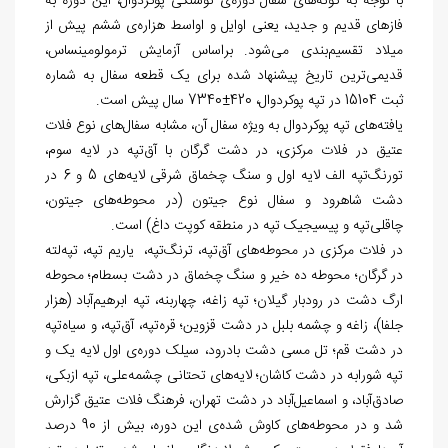
با توجه به گونه
های سفال دوره
ی نوسنگی پوکردوال، این دوره به
فازهای قدیم و جدید، یعنی اوایل و اواسط هزاره
ی ششم پیش از
میلاد تقسیم
بندی می
شود. براساس آزمایش ترمولومینساس،
قدیمی
ترین تاریخ پیشنهاد شده برای یک قطعه سفال به شماره
ثبت 15104 در تپه
پوکردوال، 420±7340 سال پیش است.
یافته
های تپه
پوکردوال به ویژه سفال آن، مشابه سفال
های نوع فلات
عتیق در فلات مرکزی، در دشت گرگان با آق
تپه در لایه سوم،
تورنگ
تپه الف لایه اول و سنگ چخماق شرقی لایه
های 5 و 6 در
دشت شاهرود و سفال نوع جیتون (در محوطه
های جیتون،
چاقلی
تپه و پیسیجیک تپه در منطقه کوپت داغ) است.
در فلات مرکزی در محوطه
های آق
تپه، ترنگ
تپه، یاریم تپه، تپه
لته
در گرگان؛ محوطه ده خیر و سنگ چخماق در دشت بسطام؛ محوطه
ارگ دشت در رودبار گیلان؛ تپه زاغه، چهاربنه، تپه ابرهیم
آباد (هزار
جلفا)، زاغه و چشمه بلبل در دشت قزوین؛ قره
تپه، آق
تپه، و سیاه
تپه
در دشت قم؛ تل مسی دشت بادرود، سیلک دوره
ی اول لایه یک و
تپه شورابه در دشت کاشان؛ لایه
های تحتانی چشمه
علی، تپه ازبکی،
صادق‏‌آباد، و اسماعیل‌آباد در دشت تهران، فرهنگ فلات عتیق گزارش
شد و در محوطه
های کاوش شده
ی این دوره، بیش از 90 درصد