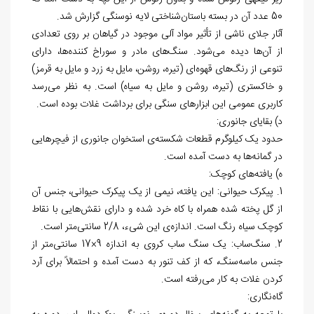
50 عدد آن در بسته باستان
شناختی لایه نوسنگی گزارش شد.
آثار جلای ناشی از تأثیر مواد آلی موجود در گیاهان بر روی تعدادی
از آن
ها دیده می
شود. سنگ
های مادر و سوراخ کننده
ها، دارای
تنوعی از رنگ
های قهوه
ای (تیره، روشن، مایل به زرد و مایل به قرمز)
و خاکستری (تیره، روشن و مایل به سیاه) است. به نظر می
رسد
کاربری عمومی این ابزارهای سنگی برای برداشت غلات بوده است.
د) بقایای جانوری:
حدود یک کیلوگرم قطعات شکسته
ی استخوان جانوری از فیچرهایی
در گمانه
ها به دست آمده است.
ه) یافته
های کوچک:
1. پیکرک حیوانی: این یافته، نیمی از یک پیکرک حیوانی، جنس آن
از گل پخته شده همراه با کاه خرد شده و دارای نقش
هایی با نقاط
کوچک سیاه رنگ است. اندازه
ی این شیء، 2/8 سانتی
متر است.
2. سنگ
ساب: یک سنگ ساب کروی به اندازه 9×17 سانتی
متر از
جنس ماسه
سنگ، که از کف تنور به دست آمده و احتمالاً برای آرد
کردن غلات به کار می
رفته است.
گاه
نگاری: