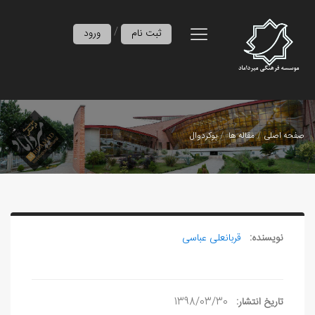
/
ثبت نام
ورود
صفحه اصلی
مقاله ها
پوکردوال
نویسنده:
قربانعلی عباسی
تاریخ انتشار:
1398/03/30