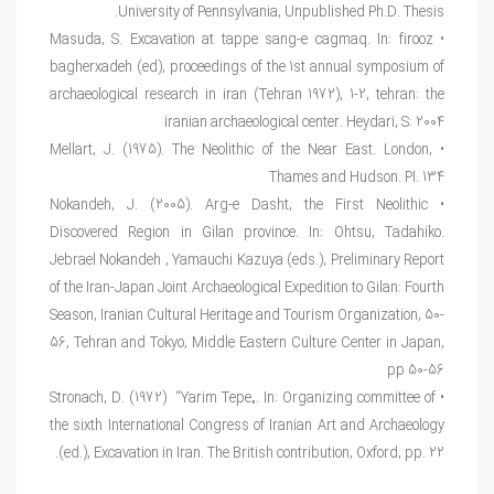
University of Pennsylvania, Unpublished Ph.D. Thesis.
• Masuda, S. Excavation at tappe sang-e cagmaq. In: firooz
bagherxadeh (ed), proceedings of the 1st annual symposium of
archaeological research in iran (Tehran 1972), 1-2, tehran: the
iranian archaeological center. Heydari, S: 2004
• Mellart, J. (1975). The Neolithic of the Near East. London,
Thames and Hudson. PI. 134
• Nokandeh, J. (2005). Arg-e Dasht, the First Neolithic
Discovered Region in Gilan province. In: Ohtsu, Tadahiko.
Jebrael Nokandeh , Yamauchi Kazuya (eds.), Preliminary Report
of the Iran-Japan Joint Archaeological Expedition to Gilan: Fourth
Season, Iranian Cultural Heritage and Tourism Organization, 50-
56, Tehran and Tokyo, Middle Eastern Culture Center in Japan,
pp 50-56
• Stronach, D. (1972) “Yarim Tepe„. In: Organizing committee of
the sixth International Congress of Iranian Art and Archaeology
(ed.), Excavation in Iran. The British contribution, Oxford, pp. 22.