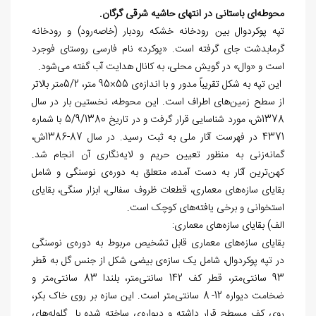
محوطه
ای باستانی در انتهای حاشیه
شرقی گرگان.
تپه پوکردوال بین رودخانه
خشکه رودبار (‏خاصه‏‌رود) و رودخانه
گرمابدشت جای گرفته است. «پوکرد» نام فارسی روستای فوجرد
است و «وال» در گویش محلی، به کانال هدایت آب گفته می
شود.
این تپه به شکل تقریباً مدور و با اندازه
ی 55×95 متر، 5/2متر بالاتر
از سطح زمین
های اطراف است. این محوطه، نخستین بار در سال
1378ش، مورد شناسایی قرار گرفت و در تاریخ 5/9/1380 با شماره
4371 در فهرست آثار ملی به ثبت رسید. در سال 87-1386ش،
گمانه
زنی به منظور تعیین حریم و لایه
نگاری آن انجام شد.
کهن
ترین آثار به دست آمده، متعلق به دوره
ی نوسنگی و شامل
بقایای سازه
های معماری، قطعات ظروف سفالی، ابزار سنگی، بقایای
استخوانی و برخی یافته
های کوچک است.
الف) بقایای سازه
های معماری:
بقایای سازه
های معماری قابل تشخیص مربوط به دوره
ی نوسنگی
در تپه
پوکردوال، شامل یک سازه
ی بیضی شکل از جنس گل به قطر
93 سانتی
متر، قطر کف 142 سانتی
متر، بلندا 83 سانتی
متر و
ضخامت دیواره
12- 8 سانتی
متر است. این سازه بر روی خاک بکر،
روی کف مسطح قرار داشته و دیواره
ی ساخته شده با گلوله
های