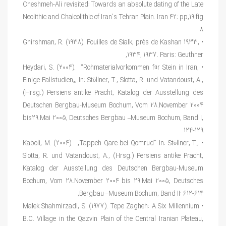
Cheshmeh-Ali revisited: Towards an absolute dating of the Late
Neolithic and Chalcolithic of Iran’s Tehran Plain. Iran 42: pp,19 fig
8
• Ghirshman, R. (1938). Fouilles de Sialk, près de Kashan 1933,
1934, 1937. Paris: Geuthner,
• Heydari, S. (2004). “Rohmaterialvorkommen für Stein in Iran,
Einige Fallstudien„, In: Stöllner, T., Slotta, R. und Vatandoust, A.,
(Hrsg.) Persiens antike Pracht, Katalog der Aus
stellung des
Deutschen Bergbau-Museum Bochum, Vom 28.November 2004
bis29.Mai 2005, Deutsches Bergbau –Museum Bochum, Band I,
124-129
• Kaboli, M. (2004). „Tappeh Qare bei Qomrud“ In: Stöllner, T.,
Slotta, R. und Vatandoust, A., (Hrsg.) Persiens antike Pracht,
Katalog der Ausstellung des Deutschen Bergbau-Muse
um
Bochum, Vom 28.November 2004 bis 29.Mai 2005, Deutsches
Bergbau –Mu
seum Bochum, Band II: 612-614,
• Malek Shahmirzadi, S. (1977). Tepe Zagheh: A Six Millennium
B.C. Village in the Qazvin Plain of the Central Iranian Plateau,