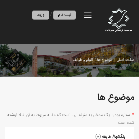
/
ثبت نام
ورود
صفحه اصلی
موضوع ها
اقوام و طوایف
موضوع ها
*
: ستاره بودن ﯾﮏ ﻣﺪﺧﻞ ﺑﻪ ﻣﻨﺰﻟﻪ اﯾﻦ اﺳﺖ ﮐﻪ ﻣﻘﺎﻟﻪ ﻣﺮﺑﻮط ﺑﻪ آن ﻗﺒﻼ ﻧﻮﺷﺘﻪ
ﺷﺪه اﺳت
بنگش‏ها/ طایفه
(0)