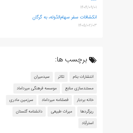
1404/09/01
انکشافات سفر سهام‌الدّوله، به گرگان
1405/02/03
برچسب ها:
انتشارات بنام
تئاتر
سیدمیران
مستندسازی منابع
موسسه فرهنگی میرداماد
خانه بردبار
فصلنامه میرداماد
سرزمین مادری
ریزگردها
میراث طبیعی
دانشنامه گلستان
استرآباد