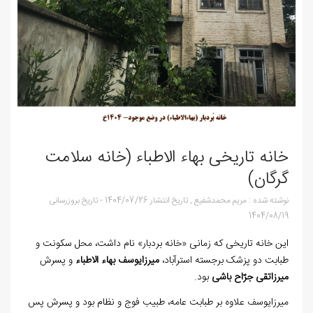
خانه تاریخی بهاء الاطباء (خانه سلامت
گرگان)
نوشته شده :
مریم محمدشفیع
,
تاریخ انتشار
1404/07/26
-
تاریخ بروزرسانی
1404/08/19
این خانه تاریخی که زمانی «خانه بردبار» نام داشت، محل سکونت و
طبابت دو پزشک برجسته استرآباد،
میرزایوسف بهاء الاطباء
و پسرش
میرزاتقی جرّاح‌ باشی
بود.
میرزایوسف علاوه بر طبابت عامه، طبیب فوج و نظام بود و پسرش پس