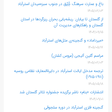
باغ و عمارت سرهنگ چُپُق در جنوب سبزه‌میدان استرآباد
1405/02/03
از گلستان تا بیابان: ریشه‌یابی بحران ریزگردها در استان
گلستان و راهکارهای مدیریت آن
1404/09/15
«میرداماد» و گنجینه‌ی مثل‌های استرآباد
1405/05/17
مراسم گلین ‌آلیجی (عروس‌ کشان)
1405/02/03
ترجمه مدخل ایالت استرآباد در دایرةالمعارف نظامی روسیه
(۱۹۱۱-۱۹۱۵)
1405/05/18
انتشارات «بنام» ناشر برگزیده جشنواره تئاتر گلستان شد
1404/09/01
گنجینه فلزی استرآباد در دوره سلجوقی