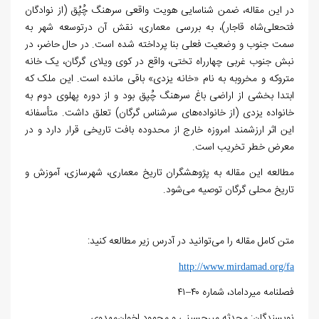
در این مقاله، ضمن شناسایی هویت واقعی سرهنگ چُپُق (از نوادگان
فتحعلی‌شاه قاجار)، به بررسی معماری، نقش آن در
توسعه شهر به
سمت جنوب و وضعیت فعلی بنا پرداخته شده است. در حال حاضر، در
نبش جنوب غربی چهارراه تختی، واقع در کوی ویلای گرگان، یک خانه
متروکه و مخروبه به نام «خانه یزدی» باقی مانده است. این ملک که
ابتدا بخشی از اراضی باغ سرهنگ چُپق بود و از دوره پهلوی دوم به
خانواده یزدی (از خانواده‌های سرشناس گرگان) تعلق داشت. متأسفانه
این اثر ارزشمند امروزه خارج از محدوده بافت تاریخی قرار دارد و در
معرض خطر تخریب است.
مطالعه این مقاله به پژوهشگران تاریخ معماری، شهرسازی، آموزش و
تاریخ محلی گرگان توصیه می‌شود.
متن کامل مقاله را می‌توانید در آدرس زیر مطالعه کنید:
http://www.mirdamad.org/fa
فصلنامه میرداماد، شماره ۴۰–۴۱
نویسندگان: محدثه میرحسینی و محمود اخوان‌مهدوی