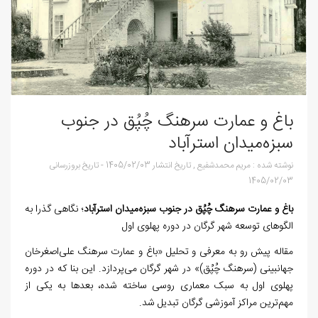
باغ و عمارت سرهنگ چُپُق در جنوب
سبزه‌میدان استرآباد
نوشته شده :
مریم محمدشفیع
,
تاریخ انتشار
1405/02/03
-
تاریخ بروزرسانی
1405/02/03
باغ و عمارت سرهنگ چُپُق در جنوب سبزه‌میدان استرآباد
؛ نگاهی گذرا به
الگوهای توسعه شهر گرگان در دوره پهلوی اول
مقاله پیش رو به معرفی و تحلیل «باغ و عمارت سرهنگ علی‌اصغرخان
جهانبینی (سرهنگ چُپُق)» در شهر گرگان می‌پردازد. این بنا که در دوره
پهلوی اول به سبک معماری روسی ساخته شده، بعدها به یکی از
مهم‌ترین مراکز آموزشی گرگان تبدیل شد.