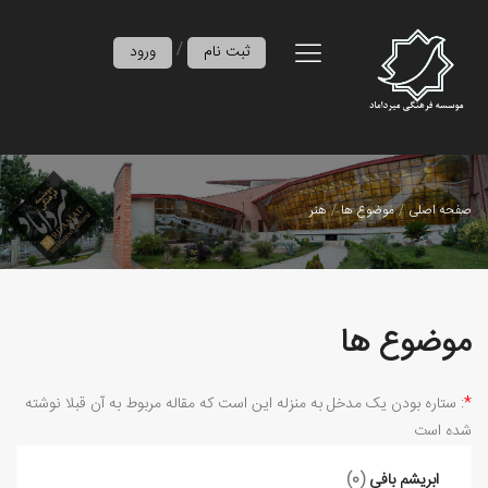
/
ثبت نام
ورود
صفحه اصلی
موضوع ها
هنر
موضوع ها
*
: ستاره بودن ﯾﮏ ﻣﺪﺧﻞ ﺑﻪ ﻣﻨﺰﻟﻪ اﯾﻦ اﺳﺖ ﮐﻪ ﻣﻘﺎﻟﻪ ﻣﺮﺑﻮط ﺑﻪ آن ﻗﺒﻼ ﻧﻮﺷﺘﻪ
ﺷﺪه اﺳت
ابريشم بافي
(0)