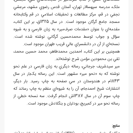
ملک، مدرسه سپهسالار تهران، آستان قدس رضوي مشهد، مرعشي
نجفي در قم، مرکز مطالعات و تحقيقات اسلامي در قم وکتابخانه
مسجد جامع گرگان موجود است. در سال 1325ق، بر اين کتاب،
مقدمه
اي با عنوان «مقدمات صرف
مير» به زبان فارسي و به شيوه
سؤال و جواب توسط محمدحسين گرگاني نوشته شده است.
نسخه
اي از آن در دانشسراي عالي قريب طهران موجود است.
همچنين بر اين کتاب، احمدبن محمدطاهر، محمد حسين محمد،
تقي بن محمودبن مؤمن شرح نوشته
اند.
مير سيدشريف جرجاني، رساله ديگري به زبان فارسي در علم نحو
نوشته که به «نحو مير» مشهور است. اين رساله يک
بار در سال
1843م در هندوستان در سي صفحه به چاپ رسيد. بار ديگر،
انتشارات شيخ احمدجام، آن را به شيوه
اي منظم به چاپ رساند که
چاپ سوم آن در سال 1387ش انجام گرفت. سه نسخه خطي از
رساله نحو مير در کمبريج، بودليان و بنگلادش موجود است.
منابع: