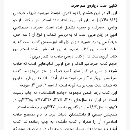
کتابی است درباره
ی علم صرف.
اين اثر در قرن هشتم يا نهم قمري، توسط ميرسيد شريف جرجاني
(816-740ق) به زبان فارسي نوشته شده است. عنوان کتاب از دو
واژه
ي «صرف» و «مير» تشکيل شده است. «صرف» اصطلاحي
ادبي در زبان عربي است که به بررسي کلمات و نوع آن (اسم، فعل،
حرف) مي
پردازد. «مير» عنوان اول نام نويسنده
ي کتاب است که به
علت انتساب اين کتاب به وي، به اين نام مشهور شده است. اين
کتاب قرن
هاست که از کتب درسي طلاب به شمار مي
رود.
حجم کتاب
صرف
مير اندک و جزو اولين کتاب
هايي است که طلاب
شيعه و سني در کنار ساير کتب صرف و نحو مي
خوانند. کتاب
صرف
مير اين
گونه آغاز مي
شود: «بدان أيدک الله تعالي في الدارين
که کلمات لغت عرب بر سه گونه است: 1. اسم 2. فعل 3. حرف»
اين کتاب بارها ضمن مجموعه «جامع المقدمات» به چاپ رسيده
است. در ايران به سال
هاي 1262، 1275، 1277،1296 و1330ق، در
لکهنو به سال1871 م و در گاتيپور به سال 1297ق، چاپ شده است.
همچنين جمعي از دانشمندان ادبيات عرب به نام «مجمع طلاب
اسلامي» آن را همراه با کتاب «أمثله» به چاپ رسانده
اند. کتاب
أمثله نيز مجموعه
اي بسيار مختصر و معروف در علم صرف بوده که