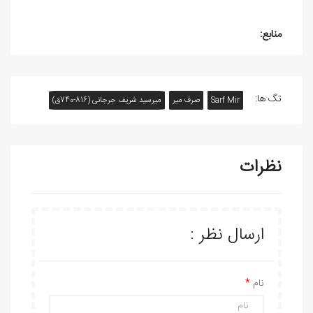
منابع:
تگ ها:
Sarf Mir
صرف میر
میرسید شریف جرجانی (816-740ق)
نظرات
ارسال نظر :
نام