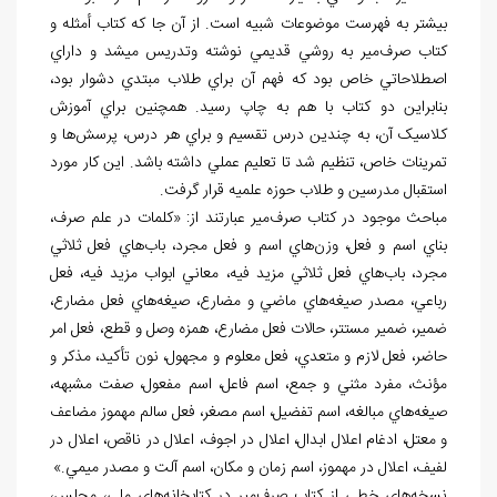
بيشتر به فهرست موضوعات شبيه است. از آن جا که کتاب أمثله و
کتاب صرف
مير به روشي قديمي نوشته وتدريس مي‏شد و داراي
اصطلاحاتي خاص بود که فهم آن براي طلاب مبتدي دشوار بود،
بنابراين دو کتاب با هم به چاپ رسيد. همچنين براي آموزش
کلاسيک آن، به چندين درس تقسيم و براي هر درس، پرسش
ها و
تمرينات خاص، تنظيم شد تا تعليم عملي داشته باشد. اين کار مورد
استقبال مدرسين و طلاب حوزه علميه قرار گرفت.
مباحث موجود در کتاب صرف
مير عبارتند از: «کلمات در علم صرف،
بناي اسم و فعل، وزن
هاي اسم و فعل مجرد، باب
هاي فعل ثلاثي
مجرد، باب
هاي فعل ثلاثي مزيد فيه، معاني ابواب مزيد فيه، فعل
رباعي، مصدر صيغه
هاي ماضي و مضارع، صيغه
هاي فعل مضارع،
ضمير، ضمير مستتر، حالات فعل مضارع، همزه وصل و قطع، فعل امر
حاضر، فعل لازم و متعدي، فعل معلوم و مجهول، نون تأکيد، مذکر و
مؤنث، مفرد مثني و جمع، اسم فاعل، اسم مفعول، صفت مشبهه،
صيغه
هاي مبالغه، اسم تفضيل، اسم مصغر، فعل سالم مهموز مضاعف
و معتل، ادغام اعلال ابدال، اعلال در اجوف، اعلال در ناقص، اعلال در
لفيف، اعلال در مهموز، اسم زمان و مکان، اسم آلت و مصدر ميمي.»
نسخه
هاي خطي از کتاب صرف
مير در کتابخانه
هاي ملي، مجلس،