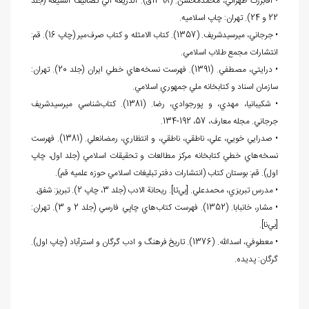
• آقابزرگ طهراني، محمدمحسن. (1398ق). الذريعه الي تصانيف الشيعه (جلد
22 و 24). تهران: چاپ اسلاميه.
• جرجاني، ميرسيدشريف. (1357). کتاب الامثله و کتاب صرف
مير (چاپ 16). قم:
انتشارات مجمع طلاب اسلامي.
• درايتي، مصطفي. (1391). فهرست نسخه
هاي خطي ايران (جلد 20). تهران:
سازمان اسناد و کتابخانه ملي جمهوري اسلامي.
• شکيبانيا، مهدي، و پورجوادي، رضا. (1381). کتاب
شناسي ميرسيدشريف
جرجاني. مجله معارف، 57، 192-134.
• صدرايي خويي، علي، ناطقي، ناطقي، و انتظاري، رمضانعلي. (1381). فهرست
نسخه
هاي خطي کتابخانه مرکز مطالعات و تحقيقات اسلامي (جلد اول، چاپ
اول). قم: بوستان کتاب (انتشارات دفتر تبليغات اسلامي حوزه علميه قم).
• مدرس تبريزي، محمدعلي. [بي
تا]. ريحانة الادب (جلد 3، چاپ 2). تبريز: شفق.
• مشار، خانبابا. (1352). فهرست کتاب
هاي چاپي فارسي (جلد 2 و 3). تهران:
[بي
نا].
• معطوفي، اسدالله. (1376). تاريخ فرهنگ و ادب گرگان و استرآباد (چاپ اول).
گرگان: پديده.