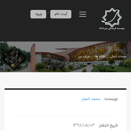
/
ثبت نام
ورود
صفحه اصلی
مقاله ها
صرف مير
نویسنده:
محمد انصار
تاریخ انتشار:
1398/05/03