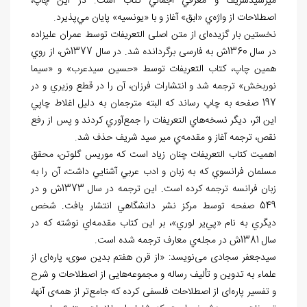
ميرسيدشريف و معرفي اجمالي كتاب است. در اين چاپ،
اصطلاحات از واژه
ي «ابق» آغاز و با «يونسيه» پايان مي
پذيرد.
نخستین بار گزیده
ای از متن اصلی التعریفات توسط عمران علیزاده
در سال 1360ش به فارسی برگردانده شد. در سال 1377ش، از روي
همين چاپ، كتاب التعريفات توسط «حسين سيدعرب» و «سيما
نوربخش» ترجمه شد و انتشارات فرزان، آن را در قطع وزيري و در
197 صفحه به چاپ رساند كه البته مترجمان به دليل اغلاط چاپي
اين اثر، ديگر نسخه‌
هاي التعريفات را جمع
آوري كردند و پس از رفع
نقص، ترجمه آغاز و مقدمه
ي مير سيد شريف حذف شد.
اهميت كتاب التعريفات چنان زياد است كه موريس گلوتن، محقق
مسلمان فرانسوي كه به زبان و ادب عربي آشنايي داشت، آن را به
زبان فرانسه ترجمه كرده است. اين ترجمه در سال 1373ش و در
549 صفحه توسط مركز نشر دانشگاهي انتشار يافت. شخص
ديگري به نام «پي
ير لوري»، بر اين كتاب مقدمه‌
اي نوشته كه در
سال 1381ش در مجله
ي معارف ترجمه شده است.
سیدجعفر سجادی می
نویسد: «از قرن هفتم بدین سوی، پاره
ای از
علماء به تدوین و تألیف رساله و مجموعه
هایی از اصطلاحات و شرح
و تفسیر پاره
ای از اصطلاحات فلسفی کرده که جامع
تر از همه
ی
آن‏ها،