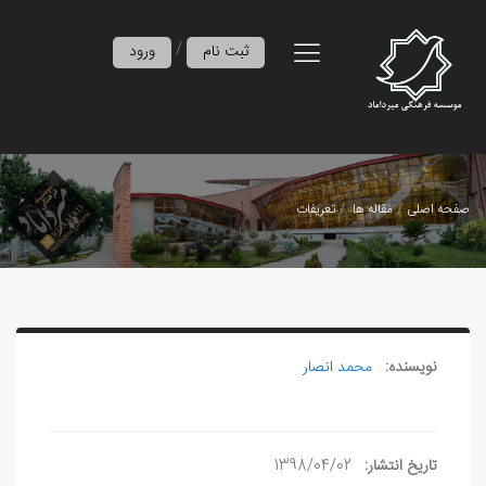
/
ثبت نام
ورود
صفحه اصلی
مقاله ها
تعریفات
نویسنده:
محمد انصار
تاریخ انتشار:
1398/04/02