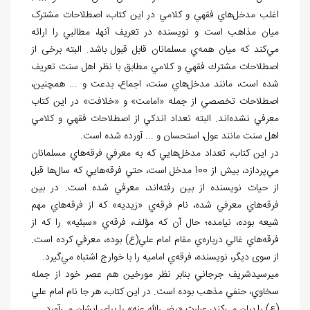
اغلب مدخل
هاي فقهي و كلامي در اين كتاب، اصطلاحات مشترک
ميان مذاهب است و نویسنده در تعريف آن‏ها، مطالبي را ارائه
مي
كند كه ميان همه
ي مسلمانان قابل قبول باشد. البته برخی از
اصطلاحات مشترك فقهي و كلامي مطابق با نظر اهل سنت تعريف
شده است، مانند مدخل
هاي سنت، اجماع، بدعت و ... همچنین،
اصطلاحات تخصصي از جمله «امامت» و «خلافت» در اين كتاب
معرفي نشده
اند. البته تعداد اندكي از اصطلاحات فقهي و كلامي
اهل سنت مانند عول، استحسان و ... آورده شده است.
در اين كتاب، تعداد مدخل‌هايي كه به معرفي فرقه
‌هاي مسلمانان
مي
پردازد، بيش از 100 مدخل است، حتي فرقه
هايي كه سال
ها قبل
از حيات نویسنده از بين رفته
اند، معرفي شده است. در بین
فرقه
هاي معرفي شده، نام فرقه
ي «زيديه» كه از فرقه
هاي مهم
شيعه بوده، نیامده؛ حال آن كه مؤلف، فرقه
ي «سبئيه» را كه از
فرقه
هاي غالي درباره
ي مقام امام علي(ع) بوده، معرفي كرده است.
از سوی ديگر، نویسنده، فرقه
ي اماميه را با خوارج اشتباه مي
گيرد.
ميرسيدشريف جرجاني بنابر نظر مورخين هم عصر خود از جمله
سخاوي، حنفي مذهب بوده است. در اين كتاب، هر جا نام امام علي
(ع) را بیان مي
كند، عبارت «رضي
الله عنه» را براي ایشان مي
آورد.