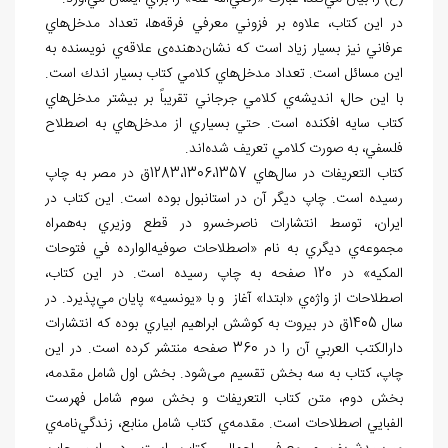
در اين كتاب، علاوه بر فزوني معرفي فرقه‌ها، تعداد مدخل
هاي
عرفاني نیز بسيار زياد است که نشان
دهنده
ی علاقه
ي نويسنده به
اين مسائل است. تعداد مدخل
هاي كلامي كتاب بسيار اندك است.
با اين حال، انديشه
ي كلامي جرجاني تقريباً بر بیشتر مدخل
هاي
كتاب سايه افكنده است. حتي بسياري از مدخل
هاي به اصطلاح
فلسفي، به صورت كلامي تعريف شده
اند.
كتاب التعريفات در سال
هاي 1283،1306،1357ق در مصر به چاپ
رسيده است. چاپ ديگر آن در استانبول بوده است. این کتاب در
ايران، توسط انتشارات ناصرخسرو در قطع وزيري به
همراه
مجموعه
ي ديگري به نام «اصطلاحات صوفيه
الوارده في فتوحات
المكيه» در 120 صفحه به چاپ رسیده است. در اين كتاب،
اصطلاحات از واژه
ي «ابتدا» آغاز و با «يونسيه» پايان مي‌
پذيرد. در
سال 1405ق در بيروت به كوشش ابراهيم ابياري بوده كه انتشارات
دارالكتب العربي آن را در 360 صفحه منتشر کرده است. در اين
چاپ، كتاب به سه بخش تقسيم می
شود. بخش اول شامل مقدمه،
بخش دوم، متن كتاب التعريفات و بخش سوم شامل فهرست
الفبايي اصطلاحات است. مقدمه
ي كتاب شامل منابع، زندگي
نامه
ي