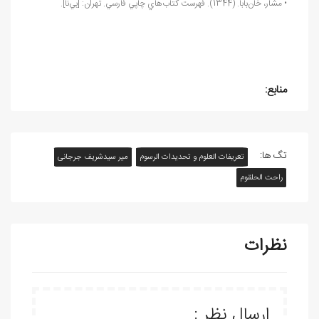
• مشار، خان
بابا. (1344). فهرست كتاب
هاي چاپي فارسي. تهران: [بي
نا].
منابع:
تگ ها:
تعريفات العلوم و تحديدات الرسوم
میر سیدشریف جرجانی
راحت الحلقوم
نظرات
ارسال نظر :