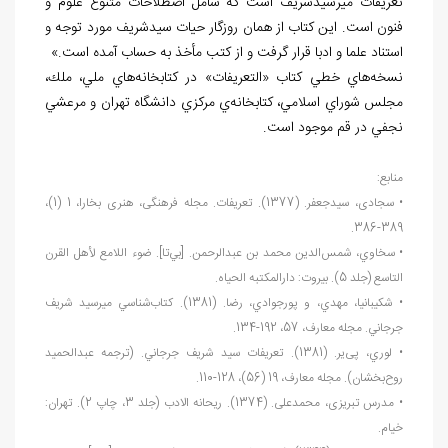
تعریفات میرسیدشریف است که شامل اصطلاحات متنوع علوم و
فنون است. این کتاب از همان روزگار حیات سیدشریف مورد توجه و
استناد علما و ادبا قرار گرفت و از کتب مأخذ به حساب آمده است.»
نسخه
هاي خطي كتاب «التعريفات» در كتابخانه
هاي ملي، ملك،
مجلس شوراي اسلامي، كتابخانه
ي مركزي دانشگاه تهران و مرعشي
نجفي در قم موجود است.
منابع:
• سجادی، سیدجعفر. (1377). تعریفات. مجله فرهنگی، هنری بخارا، 1 (1)،
389-386.
• سخاوي، شمس
الدين محمد بن عبدالرحمن. [بي
تا]. ضوء اللامع لأهل القرن
التاسع (جلد 5). بيروت: دارالمكتبه الحياه.
• شكيبانيا، مهدي، و پورجوادي، رضا. (1381). كتاب
شناسي ميرسيد شريف
جرجاني. مجله معارف، 57، 192-134.
• لوري، پی
یر. (1381). تعريفات سيد شريف جرجاني. (ترجمه عبدالحميد
روح
بخشان). مجله معارف، 19 (56)، 128-110.
• مدرس تبریزی، محمدعلی. (1374). ریحانه الادب (جلد 3، چاپ 2). تهران:
خیام.