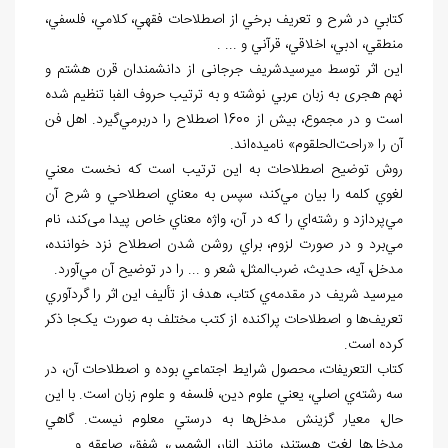
كتابي در شرح و تعريف برخي از اصطلاحات فقهي، كلامي، فلسفي،
منطقي، ادبي، اخلاقي، قرآني و ... .
این اثر توسط میرسیدشریف جرجانی از دانشمندان قرن هشتم و
نهم هجری به زبان عربي نوشته و به ترتيب حروف الفبا تنظيم شده
است و در مجموع، بيش از 1600 اصطلاح را دربرمي
گيرد. اهل فن
آن را «راحت
الحلقوم» نامیده
اند.
روش توضيح اصطلاحات به اين ترتيب است كه نخست معني
لغوي كلمه را بیان مي
كند، سپس به معناي اصطلاحي و شرح آن
مي
پردازد و رشته
اي را كه در آن، واژه معناي خاص پيدا می
کند، نام
مي
برد و در صورت لزوم، براي روشن شدن اصطلاح نزد خواننده،
مدخل، آيه، حديث، ضرب
المثل، شعر و ... را در توضيح آن مي
آورد.
ميرسيد شريف در مقدمه
ي كتاب، هدف از تأليف اين اثر را گردآوري
تعريف‌ها و اصطلاحات پراكنده از كتب مختلف به صورت یک
جا ذكر
كرده است.
كتاب التعريفات، محصول شرايط اجتماعي بوده و اصطلاحات آن، در
سه رشته
ي اصلي، يعني علوم دين، فلسفه و علوم زبان است. با اين
حال، معيار گزينش مدخل
ها به درستي معلوم نيست. گاهي
مدخل
ها لغت هستند، مانند النار، الشمس، شفق، صاعقه و ... .