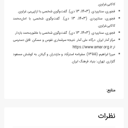
کاکایی‌غراوی.
فجوری، ستاربردی. (1403، 13 دی). گفت‌وگوی شخصی با ارازبی‌بی غراوی.
فجوری، ستاربردی. (1403، 13 دی). گفت‌وگوی شخصی با امان‌محمد
کاکایی‌غراوی.
فجوری، ستاربردی. (1403، 13 دی). گفت‌وگوی شخصی با عاشورمحمد بازدار.
مرکز آمار ایران. درگاه ملی آمار. نتیجه سرشماری نفوس و مسکن. قابل دسترسی
از:
https://www.amar.org.ir
میرزا ابراهیم، (1355). سفرنامه استرآباد و مازندران و گیلان. به کوشش مسعود
گلزاری. تهران،: بنیاد فرهنگ ایران.
منابع:
نظرات