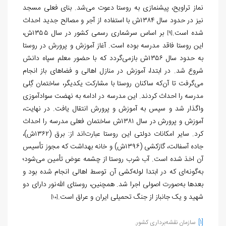
نماز تراویح، پیشنمازی به روستا دعوت می‌شد. بنای فعلی مسجد
نیز در حدود سال ۱۳۸۴ش با استفاده از آجر و مصالح جدید احداث
شده است.
بر اساس سرشماری رسمی کشور در سال ۱۳۵۵ش،
[9]
این روستا فاقد مدرسه بوده است. آغاز آموزش و پرورش در روستا
به حدود سال ۱۳۵۶ش بازمی‌گردد که با حضور معلم سپاه دانش
شروع شد. در ابتدا، آموزش در منازل اهالی و فضاهای باز انجام
می‌گرفت تا آن‌که ساکنان روستا با مشارکت یکدیگر، ساختمان گِلی
مدرسه را احداث کردند. این مدرسه در ادامه به نهضت سوادآموزی
واگذار شد و سپس به آموزش و پرورش انتقال یافت. در نهایت،
آموزش و پرورش در سال ۱۳۸۱ش ساختمان فعلی مدرسه را احداث
کرد. سایر امکانات دولتی این روستا عبارت‌اند از: برق (۱۳۶۲ش)،
جاده آسفالت، گازکشی (۱۳۹۶ش) و خانه بهداشت که مجوز تأسیس
آن اخذ شده است. آب شرب روستا از چشمه عوض تأمین می‌شود؛
به‌گونه‌ای که در ابتدا لوله‌کشی آن توسط اهالی انجام شده بود و
بعدها به‌صورت اصولی اجرا شد. همچنین، روستای الله‌نور دارای دو
شهید و یک جانباز از جنگ تحمیلی ایران و عراق است.
[10]
[1]
سازمان نقشه‌برداری کشور.