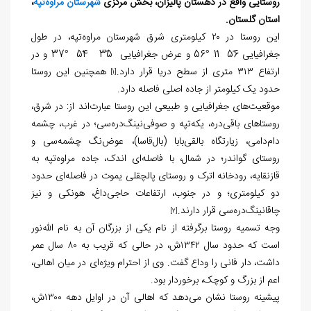
روستایی واقع در دهستان پالیزان، بخش مرکزی
شهرستان مراوه‌تپه
،
استان گلستان.
این روستا در ۲۰ کیلومتری شرق شهرستان مراوه‌تپه، در طول
جغرافیایی 56ً 11َ °56 و عرض جغرافیایی 35ً 54َ °37 و در
ارتفاع ۳۱۳ متری از سطح دریا قرار دارد.
همچنین این روستا
[1]
حدود یک کیلومتر از جاده اصلی فاصله دارد.
موقعیت‌های جغرافیایی و طبیعی این روستا عبارت‌اند از: در شرق،
روستاهای باقی‌دره، یکه‌تپه و صوفی‌نینگ‌دره‌سی؛ در غرب، چشمه
دام‌دامی، زیارتگاه بالقی‌بابا (بال‌قاسا)، عوض‌نگ چشمه‌سی و
روستای گواندر؛ در شمال، با فاصله‌ای اندک، جاده مراوه‌تپه به
قازنقایه، رودخانه اترک و روستای پالچقلی یموت در فاصله‌ای حدود
دو کیلومتری؛ و در جنوب، ارتفاعات حاجی‌داغ، هونکی و نیز
چاقانینگ‌دره‌سی قرار دارند.
[2]
وجه تسمیه روستا برگرفته از نام یکی از بزرگان آن به نام الله‌نور
است که حدود سال ۱۳۴۲ش، در حالی که قریب به ۸۰ سال عمر
داشت، دار فانی را وداع گفت. وی از احترام ویژه‌ای در میان اهالی،
اعم از بزرگ و کوچک، برخوردار بود.
پیشینه روستا نشان می‌دهد که اهالی آن در اوایل دهه ۱۳۰۰ش،