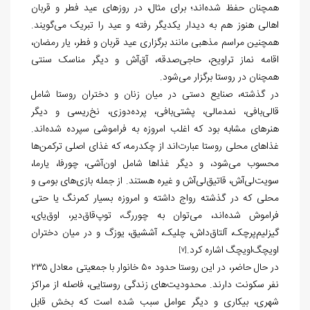
همچنان حفظ شده‌اند؛ برای مثال، در روزهای عید فطر و قربان
اهالی هنوز هم به دیدار یکدیگر رفته و عید را تبریک می‌گویند.
همچنین مراسم مذهبی مانند برگزاری عید قربان و فطر، یار رمضان،
اقامه نماز تراویح، حاجی‌صدقه، آق‌آش و دیگر مناسک سنتی
همچنان در روستا برگزار می‌شود.
در گذشته، صنایع دستی در میان زنان و دختران روستا شامل
قالی‌بافی، نمدمالی، پشتی‌بافی، پرده‌دوزی، نخ‌ریسی و دیگر
هنرهای مشابه بود که اغلب امروزه به فراموشی سپرده شده‌اند.
غذاهای محلی روستا عبارت‌اند از چکدرمه، که غذای اصلی ترکمن‌ها
محسوب می‌شود، و دیگر غذاها شامل اون‌آشی، چورفا، یارما،
سویت‌لی‌آش، قاتیق‌لی‌آش و غیره هستند. از جمله بازی‌های بومی و
محلی که در گذشته رواج داشته و امروزه بسیار کمرنگ یا حتی
فراموش شده‌اند، می‌توان به چوررگ، توپ‌قاق‌دیر، اوق‌یای،
گیزلیم‌پرچک، آلتاق‌داش، چلیک، آششیق، یوزگ و در میان دختران
اویچگ‌اویچگ اشاره کرد.
[7]
در حال حاضر، در این روستا حدود ۵۰ خانوار با جمعیتی معادل ۲۳۵
نفر سکونت دارند. محدودیت‌های زندگی روستایی، فاصله از مراکز
شهری، بیکاری و دیگر عوامل سبب شده است که بخش قابل