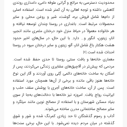
محدودیت دسترسی به مراتع و گرانی علوفه دامی، دامداری روندی
کاهشی داشته و توجه اهالی به آن کمتر شده است. استفاده اصلی
از دام‌ها شامل فروش بره، گوشت، شیر و روغن محلی و سایر
محصولات مرتبط است. باغداری در روستا چندان توسعه نیافته و
هر خانواده معمولاً در حیاط منزل خود درختان مثمری مانند انجیر،
انار، زیتون، انگور و… دارد. با این حال، در سال‌های اخیر حدود
هشت هکتار باغ شامل انار، آلو، زیتون و سایر درختان میوه در روستا
احداث شده است.
[6]
معماری خانه‌ها و بافت سنتی روستا تا حدی حفظ شده است.
مردمی که پیش‌تر در آلاچیق‌های عشایری زندگی می‌کردند، پس از
اسکان به ساخت خانه‌های دائمی گِلی روی آوردند و آثار این نوع
خانه‌ها هنوز باقی مانده و برخی از آن‌ها همچنان مورد استفاده
است. پس از آن، ساخت خانه‌های آجری با پوشش سقف حلب و
ایرانیت رواج یافت. امروزه نیز خانه‌ها با دخالت‌های به‌جا از سوی
بنیاد مسکن شهرستان و با استفاده از مصالح نوین مانند میلگرد و
سایر مصالح ساختمانی مدرن ساخته می‌شوند.
آداب و رسوم گذشتگان تا حد زیادی کمرنگ شده و شور و شوق
گذشته در میان مردم دیده نمی‌شود. با این حال، برخی سنت‌ها