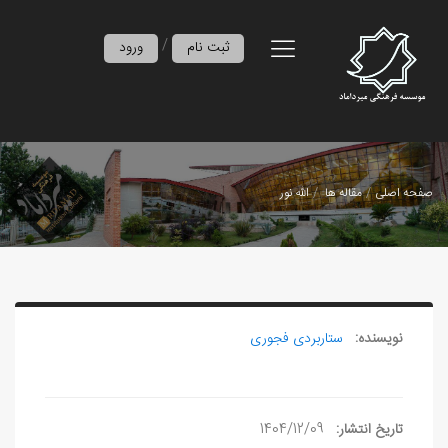
/
ثبت نام
ورود
صفحه اصلی
مقاله ها
الله نور
نویسنده:
ستاربردی فجوری
تاریخ انتشار:
1404/12/09