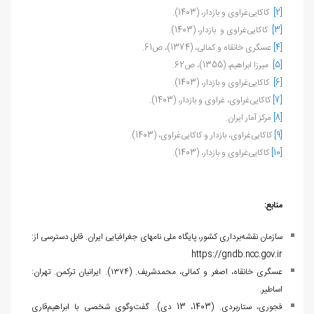
[2]
کاکایی‌غراوی و بازدار، (1403).
[3]
کاکایی‌غراوی و بازدار، (1403).
[4]
عسگری خانقاه و کمالی، (1374)، ص61.
[5]
میرزا ابراهیم، (1355)، ص62.
[6]
کاکایی‌غراوی و بازدار، (1403).
[7]
کاکایی‌غراوی، غراوی و بازدار، (1403).
[8]
مرکز آمار ایران.
[9]
کاکایی‌غراوی، بازدار و کاکایی‌غراوی، (1403).
[10]
کاکایی‌غراوی و بازدار، (1403).
منابع:
سازمان نقشه‌برداری کشور، پایگاه ملی نام‏های جغرافیایی ایران. قابل دسترسی از:
https://gndb.ncc.gov.ir
عسگری خانقاه، اصغر و کمالی، محمدشریف. (۱۳۷۴). ایرانیان ترکمن. تهران:
اساطیر.
فجوری، ستاربردی. (1403، 13 دی). گفت‌وگوی شخصی با ابراهیم‌قاری