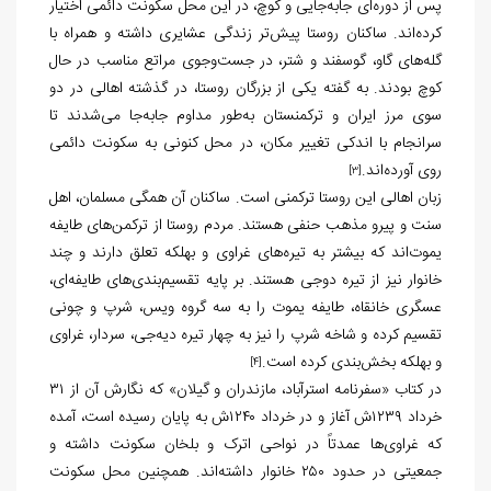
پس از دوره‌ای جابه‌جایی و کوچ، در این محل سکونت دائمی اختیار
کرده‌اند. ساکنان روستا پیش‌تر زندگی عشایری داشته و همراه با
گله‌های گاو، گوسفند و شتر، در جست‌وجوی مراتع مناسب در حال
کوچ بودند. به گفته یکی از بزرگان روستا، در گذشته اهالی در دو
سوی مرز ایران و ترکمنستان به‌طور مداوم جابه‌جا می‌شدند تا
سرانجام با اندکی تغییر مکان، در محل کنونی به سکونت دائمی
روی آورده‌‌اند.
[3]
زبان اهالی این روستا ترکمنی است. ساکنان آن همگی مسلمان، اهل
سنت و پیرو مذهب حنفی هستند. مردم روستا از ترکمن‌های طایفه
یموت‌اند که بیشتر به تیره‌های غراوی و بهلکه تعلق دارند و چند
خانوار نیز از تیره دوجی هستند. بر پایه تقسیم‌بندی‌های طایفه‌ای،
عسگری خانقاه، طایفه یموت را به سه گروه ویس، شرپ و چونی
تقسیم کرده و شاخه شرپ را نیز به چهار تیره دیه‌جی، سردار، غراوی
و بهلکه بخش‌بندی کرده است.
[4]
در کتاب «سفرنامه استرآباد، مازندران و گیلان» که نگارش آن از ۳۱
خرداد ۱۲۳۹ش آغاز و در خرداد ۱۲۴۰ش به پایان رسیده است، آمده
که غراوی‌ها عمدتاً در نواحی اترک و بلخان سکونت داشته و
جمعیتی در حدود ۲۵۰ خانوار داشته‌اند. همچنین محل سکونت