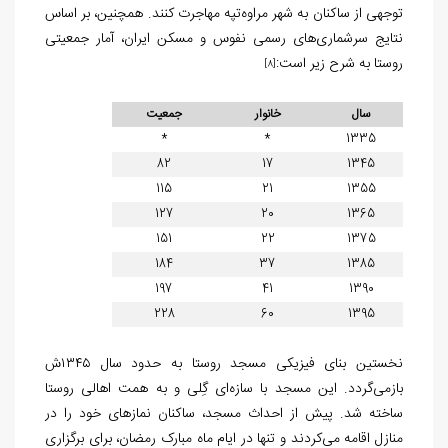
توجهی از ساکنان به شهر مراوه‌تپه مهاجرت کنند. همچنین، بر اساس
نتایج سرشماری‌های رسمی نفوس و مسکن ایران، آمار جمعیتی
روستا به شرح زیر است:
[8]
سال
خانوار
جمعیت
*
*
1335
82
17
1345
115
21
1355
127
20
1365
151
22
1375
184
37
1385
197
41
1390
228
60
1395
نخستین بنای فیزیکی مسجد روستا به حدود سال ۱۳۴۵ش
بازمی‌گردد. این مسجد با سازه‌ای گِلی و به همت اهالی روستا
ساخته شد. پیش از احداث مسجد، ساکنان نمازهای خود را در
منازل اقامه می‌کردند و تنها در ایام ماه مبارک رمضان، برای برگزاری