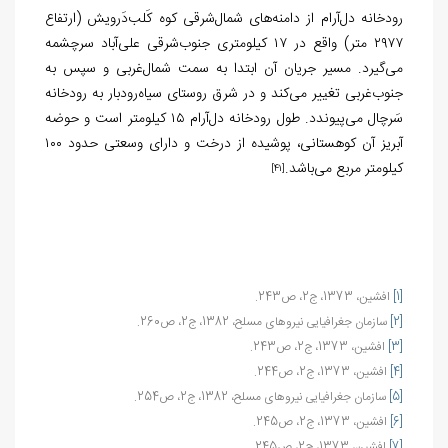
رودخانه دل‌آرام از دامنه‌های شمال‌شرقی کوه کَلب‌دَرویش (ارتفاع
۲۹۷۷ متر) واقع در ۱۷ کیلومتری جنوب‌شرقی علی‌آباد سرچشمه
می‌گیرد. مسیر جریان آن ابتدا به سمت شمال‌غربی و سپس به
جنوب‌غربی تغییر می‌کند و در شرق روستای سیاه‌رودبار به رودخانه
سَرچال می‌پیوندد. طول رودخانه دل‌آرام ۱۵ کیلومتر است و حوضه
آبریز آن کوهستانی، پوشیده از درخت و دارای وسعتی حدود ۱۰۰
کیلومتر مربع می‌باشد.
[41]
[1]
افشين، 1373، ج2، ص243.
[2]
سازمان جغرافیایی نیروهای مسلح، 1382، ج2، ص260.
[3]
افشين، 1373، ج2، ص243.
[4]
افشين، 1373، ج2، ص244.
[5]
سازمان جغرافیایی نیروهای مسلح، 1382، ج2، ص254.
[6]
افشين، 1373، ج2، ص245.
[7]
افشين، 1373، ج2، ص245.