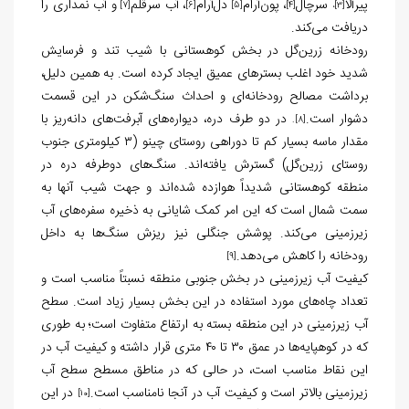
پیرآلا
سرچال
، پون‌آرام
دل‌آرام
، آب سرقلم
و آب نمداری را
[7]
[6]
[5]
[4]
،
[3]
دریافت می‌کند.
رودخانه زرين‌گل در بخش کوهستانی با شیب تند و فرسایش
شدید خود اغلب بسترهای عمیق ایجاد کرده است. به همین دلیل،
برداشت مصالح رودخانه‌ای و احداث سنگ‌شکن در این قسمت
دشوار است.
در دو طرف دره، دیواره‌های آبرفت‌های دانه‌ریز با
.
[8]
مقدار ماسه بسیار کم تا دوراهی روستای چینو (۳ کیلومتری جنوب
روستای زرين‌گل) گسترش یافته‌اند. سنگ‌های دوطرفه دره در
منطقه کوهستانی شدیداً هوازده شده‌اند و جهت شیب آنها به
سمت شمال است که این امر کمک شایانی به ذخیره سفره‌های آب
زیرزمینی می‌کند. پوشش جنگلی نیز ریزش سنگ‌ها به داخل
رودخانه را کاهش می‌دهد.
[9]
کیفیت آب زیرزمینی در بخش جنوبی منطقه نسبتاً مناسب است و
تعداد چاه‌های مورد استفاده در این بخش بسیار زیاد است. سطح
آب زیرزمینی در این منطقه بسته به ارتفاع متفاوت است؛ به طوری
که در کوهپایه‌ها در عمق ۳۰ تا ۴۰ متری قرار داشته و کیفیت آب در
این نقاط مناسب است، در حالی که در مناطق مسطح سطح آب
زیرزمینی بالاتر است و کیفیت آب در آنجا نامناسب است.
در این
[10]