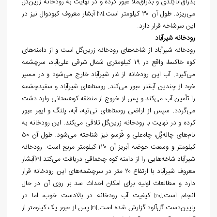
بدراق‌اناگِلدی و بدراق‌مُلا عبور کرده و در نهایت به رودخانه زرين‌گل
می‌ریزد. طول آن ۳۰ کیلومتر است
آبشار معروف کبودوال نیز در
[18]
.
این سرشاخه قرار دارد.
رودخانه شيرآباد
رودخانه شیرآباد از شاخه‌های رودخانه زرين‌گل است و از دامنه‌های
کوه خاکسا، واقع در ۱۹ کیلومتری شمال شرقی علی‌آباد، سرچشمه
می‌گیرد. آب این رودخانه از غار شیرآباد خارج می‌شود و در مسیر
خود از چندین آبشار عبور می‌کند. روستاهای شیرآباد و سفیدچشمه
را تأمین آب می‌کند و پس از خروج از منطقه کوهستانی وارد دشت
می‌گردد. سپس از اراضی روستاهای نی‌تپه، آبه، پلنگ و ایمِر عبور
کرده و در نهایت با رودخانه زرين‌گل تلاقی می‌کند. این رودخانه به
نام‌های چاله‌پُل، چاه‌علی و قَرَسو نیز شناخته می‌شود. طول آن ۵۰
کیلومتر و وسعت حوضه آبریز آن ۱۲۰ کیلومتر مربع است. رودخانه
شیرآباد شاخه‌هایی را از دامنه کوه چخماقی دریافت می‌کند.
آبشار
[19]
معروف شیرآباد با ارتفاع ۲۰ متر در سرچشمه‌های این رودخانه قرار
دارد و مطالعات اولیه برای امکان احداث سد بر روی آن در حال
انجام است.
کیفیت آب رودخانه در بالادست خوب، اما در
[20]
پایین‌دست گل‌آلود گزارش شده است.
پس از عبور یک کیلومتر از
[21]