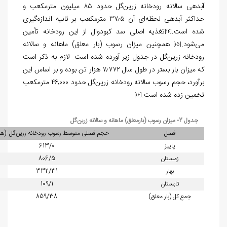
آبدهی سالانه رودخانه زرين‌گل حدود ۸۵ میلیون مترمکعب و
حداکثر آبدهی لحظه‌ای آن ۳۷٫۵ مترمکعب بر ثانیه اندازه‌گیری
شده است.
تغذیه اصلی سد کبودوال از این رودخانه تأمین
[14]
می‌شود.
همچنین میزان رسوب (بار معلق) ماهانه و سالانه
[15]
رودخانه زرين‌گل در جدول زیر آورده شده است. لازم به ذکر است
که میزان بار بستر در طول سال ۷٫۷۷۲ هزار تن بوده و بر اساس این
برآورد، حجم رسوب سالانه رودخانه زرين‌گل حدود ۴۶٬۰۰۰ مترمکعب
تخمین زده شده است.
[16]
جدول 2- میزان رسوب (بارمعلق) ماهانه و سالانه زرین‌گل‌
فصل
حجم فصلی متوسط رسوب رودخانه زرین‌گل (هزا
پاییز
613/0
زمستان
806/5
بهار
332/31
تابستان
109/1
جمع کل (بار معلق)
859/38