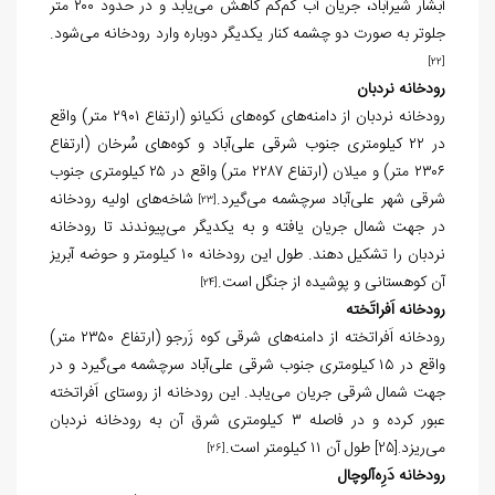
آبشار شیرآباد، جریان آب کم‌کم کاهش می‌یابد و در حدود ۲۰۰ متر
جلوتر به صورت دو چشمه کنار یکدیگر دوباره وارد رودخانه می‌شود.
[22]
رودخانه نردبان
رودخانه نردبان از دامنه‌های کوه‌های نَکیانو (ارتفاع ۲۹۰۱ متر) واقع
در ۲۲ کیلومتری جنوب شرقی علی‌آباد و کوه‌های سُرخان (ارتفاع
۲۳۰۶ متر) و میلان (ارتفاع ۲۲۸۷ متر) واقع در ۲۵ کیلومتری جنوب
شرقی شهر علی‌آباد سرچشمه می‌گیرد.
شاخه‌های اولیه رودخانه
[23]
در جهت شمال جریان یافته و به یکدیگر می‌پیوندند تا رودخانه
نردبان را تشکیل دهند. طول این رودخانه ۱۰ کیلومتر و حوضه آبریز
آن کوهستانی و پوشیده از جنگل است.
[24]
رودخانه‌ اَفراتَخته
رودخانه اَفراتخته از دامنه‌های شرقی کوه زَرجو (ارتفاع ۲۳۵۰ متر)
واقع در ۱۵ کیلومتری جنوب شرقی علی‌آباد سرچشمه می‌گیرد و در
جهت شمال شرقی جریان می‌یابد. این رودخانه از روستای اَفراتخته
عبور کرده و در فاصله ۳ کیلومتری شرق آن به رودخانه نردبان
می‌ریزد
طول آن ۱۱ کیلومتر است.
[25]
.
[26]
رودخانه دَرِه‌آلوچال