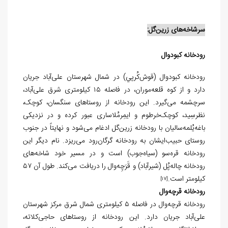
سرشاخه‌های زرين‌گل:
رودخانه كبودوال
رودخانه كبودوال (قوش‌كُرپي) در شمال شهرستان علی‌آباد جریان
دارد و از کوه قلعه‌موران، در فاصله ۱۵ کیلومتری شرق علی‌آباد،
سرچشمه می‌گیرد. این رودخانه از روستاهای سنگسان، کوچک،
نظرسِید، کوچک‌خرطوم و ایمِرمُلاساری عبور کرده و در نزدیکی
باغه‌یُلمه‌سالیان با رودخانه زرين‌گل ادغام می‌شود و نهایتاً در جنوب
روستای حبیب‌ایشان به رودخانه گرگان‌رود می‌ریزد. نام دیگر این
رودخانه قره‌سو (سیاه‌جوب) است و در مسیر خود شاخه‌های
رودخانه چاله‌پُل (شیرآباد) و قَرَچِه‌وال را دریافت می‌کند. طول آن ۵۷
کیلومتر است.
[17]
رودخانه‌ قرچه‌وال
رودخانه قرچه‌وال در فاصله ۵ کیلومتری شمال شرق مرکز شهرستان
علی‌آباد جریان دارد. این رودخانه از روستاهای حاجی‌کلاته،