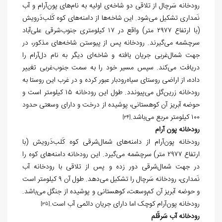
رودخانه سَرچال از تلاقی دو شاخه‌ی اولیه به نام‌های پون‌آرام و آب
نَمداری تشکیل می‌شود. این شاخه‌ها از دامنه‌های کوه کَلب‌دَرویش
(با ارتفاع ۲۹۷۷ متر) واقع در ۱۷ کیلومتری جنوب‌شرقی علی‌آباد
سرچشمه می‌گیرند. رودخانه پس از پیوستن شاخه‌های مذکور، در
جهت شمال‌غربی جریان یافته و شاخه‌ای دیگر به نام دل‌آرام را
دریافت می‌کند. سپس مسیر خود را به سمت جنوب‌غربی تغییر
داده، از اراضی روستای سیاه‌رودبار عبور کرده و در غرب این روستا به
رودخانه زرين‌گل می‌پیوندد. طول این رودخانه ۱۵ کیلومتر است و
حوضه آبریز آن کوهستانی، پوشیده از درخت و دارای وسعتی حدود
۱۰۰ کیلومتر مربع می‌باشد.
[34]
رودخانه پون آرام
رودخانه پون‌آرام از دامنه‌های شمال‌شرقی کوه کَلب‌دَرویش (با
ارتفاع ۲۹۷۷ متر) سرچشمه می‌گیرد. این رودخانه دامنه‌های کوه را
در جهت شمال‌شرقی دور زده و پس از تلاقی با رودخانه آب
نَمداری، رودخانه سَرچال را تشکیل می‌دهد. طول آن ۹ کیلومتر است
و حوضه آبریز آن کم‌وسعت، کوهستانی و پوشیده از جنگل می‌باشد.
رودخانه پون‌آرام کوچک اما دارای جریان دائمی آب است.
[35]
رودخانه آب سَرقَلم