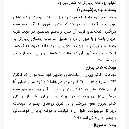
کم‌آب رودخانه زرين‌گل به شمار می‌رود.
رودخانه جادَره (سُرمه‌رود)
رودخانه جادَره، که با نام سُرمه‌رود نیز شناخته می‌شود، از دامنه‌های
غربی کوه قلعه‌موران در ۱۵ کیلومتری شرق علی‌آباد سرچشمه
می‌گیرد. شاخه‌های اولیه آن پس از به‌هم پیوستن، در جهت غرب
جریان یافته و با عبور از دره‌ای عمیق، در غرب روستای زرين‌گل به
رودخانه زرين‌گل می‌پیوندد. طول این رودخانه حدود ۱۰ کیلومتر
است و حوضه آبریز آن کم‌وسعت، کوهستانی و پوشیده از جنگل
می‌باشد.
[30]
رودخانه خاکِ پیرِزن
رودخانه خاکِ پیرِزن از دامنه‌های جنوبی کوه قلعه‌موران (با ارتفاع
۲۳۴۲ متر) واقع در ۲۰ کیلومتری علی‌آباد
و کوه میان‌رستاق (با
[31]
ارتفاع ۱۶۸۵ متر) در ۱۸ کیلومتری جنوب‌شرقی این شهر سرچشمه
می‌گیرد.
این رودخانه در جهت غرب جریان یافته، از روستای
[32]
خاکِ پیرِزن عبور می‌کند و در شرق روستای چینو به رودخانه
زرين‌گل می‌پیوندد. طول آن ۱۱ کیلومتر و حوضه آبریز آن کوهستانی
و پوشیده از جنگل است.
[33]
رودخانه سَرچال