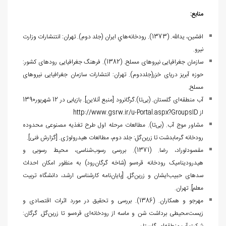
منابع:
افشين، يدالله. (1373). رودخانه‌هاي ايران (جلد دوم). تهران: انتنشارات وزارت
نيرو.
سازمان جغرافیایی نیروهای مسلح. (1382). فرهنگ جغرافیایی رودهای کشور:
حوزه آبریز دریای خزر(جلددوم). تهران: انتشارات سازمان جغرافیایی نیروهای
مسلح.
آب منطقه‌ای گلستان. (بی‌تا).گرگانرود
]
منبع آنلاین
[
. بازیابی در 12 شهریور1390
از
http://www.gsrw.ir/u-Portal.aspx?GroupsID
مشاور موج آب. (بی‌تا). مطالعات مرحله اول طرح تغذیه مصنوعی محدوده
رودخانه گرمابدشت تا زرین‌گل: جلد دوم، مطالعات هیدرولوژی.
]
گزارش فنی
[
.
مقصودلوراد، رضا. (1371). بررسی رسوب‌شناسی، محیط رسوبی و
هیدرودینامیک رودخانه قره‌سو (شاخه گرگان‌‌رود) به منظور امکان احداث
سدهای حبیب‌ایشان و زرین‌گل.
]
پایان‌نامه کارشناسی ارشد، دانشگاه تربیت
معلم
[
. تهران.
مهرجو و همکاران. (1386). بررسی و تحقیق در مورد اثرات اقتصادی و
زیست‌محیطی برداشت شن و ماسه از رودخانه‌ای قره‌سو تا زرین‌گل. گرگان: