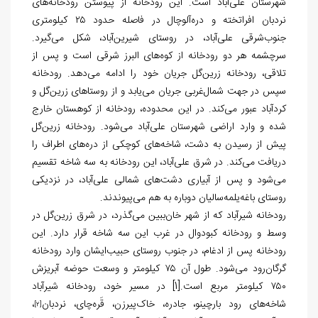
شهرستان علی‌آباد است. این رودخانه از پیوستن رودخانه‌های
نردبان افراتخته و دره‌آلوچال در فاصله حدود ۲۵ کیلومتری
جنوب‌شرقی علی‌آباد، در روستای شیرین‌آباد، شکل می‌گیرد.
سرچشمه هر دو رودخانه از کوه‌های البرز شرقی است و پس از
تلاقی، رودخانه زرین‌گل جریان خود را ادامه می‌دهد. رودخانه
سپس در جهت شمال‌غربی جریان می‌یابد و از روستاهای زرین‌گل و
کردآباد عبور می‌کند. در این محدوده، رودخانه از کوهستان خارج
شده و وارد اراضی شهرستان علی‌آباد می‌شود. رودخانه زرین‌گل
پیش از رسیدن به دشت، شاخه‌های کوچکی از دره‌های اطراف را
دریافت می‌کند. در شرق علی‌آباد، این رودخانه به سه شاخه تقسیم
می‌شود و پس از آبیاری دشت‌های شمالی علی‌آباد، در نزدیکی
روستای باغه‌یلمه‌سالیان دوباره به هم می‌پیوندند.
رودخانه شیرآباد که از شهر خان‌ببین می‌گذرد، در شرق زرين‌گل در
وسط و رودخانه کبودوال در غرب این سه شاخه قرار دارد. این
رودخانه پس از ادغام، در جنوب روستای حبیب‌ایشان وارد رودخانه
گرگان‌رود می‌شود. طول آن ۷۵ کیلومتر و وسعت حوضه آبریزش
۷۵۰ کیلومتر مربع است.[1] در مسیر خود، رودخانه شیرآباد
شاخه‌های رود بارچینو، جادره، خاک‌پیرزن، قَره‌چای، نردبان
،
[2]