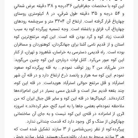
این کوه با مختصات جغرافیایی 36درجه و 38 دقيقه عرض شمالي
و 54 درجه و 35 دقيقه طول شرقي، در 8 کیلومتری روستای
چهارباغ قرار گرفته است. ارتفاع آن 3204 متر و سرچشمه رودهای
چهارباغ، آب قزلق و باغشاه است. وجه تسمیه پیرگرده کوه به سبب
قدمت زیاد کوه و گرد بودن قله
است. این کوه، مرتفع
ترین کوه
استان و از قدیم نامی آشنا برای جهانگردان، کوهنوردان و مسافران
بوده است. راه قدیمی دسترسی به خراسان، شاهرود و تهران، از کنار
این کوه عبور می
کرد. کلنل لوات درباره
ی این کوه چنین می‏‌گوید:
«در علی
آباد من 2 روز توقف نمودم... به قله پیرگرده کوه صعود
نمودم. این کوه سه هزار و پانصد ذرع ارتفاع دارد و در قله آن شهر
استرآباد و قلل مرتفع حوالی استرآباد هویداست. در قله این کوه،
چند بقعه قدیم ساز است و قندیل مسی بسیار در این امام
زاده‌‏ها
گذارده
اند. کیمیاگرها در قله این کوه و سایر قلل جبال ایران که من
ملاحظه نموده
ام، بعضی جاها را به امید گنج، حفر کرده
اند.» امروزه
اثری از امام‏زاده در قله
ی این کوه نیست و به جای آن ساختمانی
چهارگوش از سنگ و گل وجود دارد که قدمت چندانی ندارد.
پیرگرده کوه از نظر ‏‏زمین‏‌شناسی از 3 سازند تشکیل شده است که
هر 3 سازند مربوط به دوران پالئوزوییک هستند: شامل سازند خوش