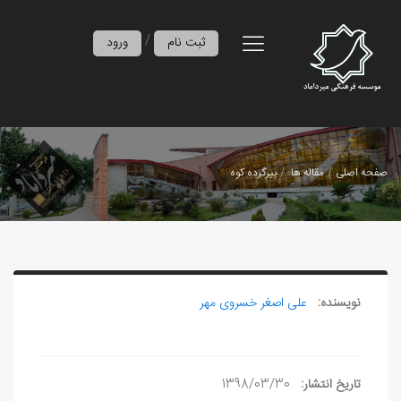
/
ثبت نام
ورود
صفحه اصلی
مقاله ها
پیرگرده کوه
نویسنده:
علی‏ اصغر خسروی مهر
تاریخ انتشار:
1398/03/30