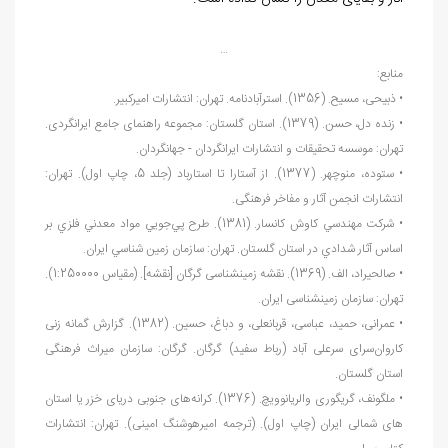
…
منابع:
• ذبیحی، مسیح. (1356). استرآبادنامه. تهران: انتشارات امیرکبیر.
• زنده دل، حسن. (1379). استان گلستان: مجموعه راهنمای جامع ایرانگردی.
تهران: موسسه تحقیقات و انتشارات ایرانگردان - جهانگردان.
• ستوده، منوچهر. (1377). از آستارا تا استارباد (جلد 5، چاپ اول). تهران:
انتشارات انجمن آثار و مفاخر فرهنگی.
• شركت مهندسي كاوش كانسار. (1381). طرح پي
جويي مواد معدني فلزي بر
اساس آثار شدادي در استان گلستان. تهران: سازمان زمين شناسي ايران.
• صالحی‏راد، الف. (1369). نقشه ‏‏زمین‏شناسی گرگان [نقشه]. (مقیاس 1:250000).
تهران: سازمان ‏‏زمین‏شناسی ایران.
• عمرانی، حمید، عباسی، قربانعلی، و دباغ، حسین. (1382). گزارش گمانه زنی
کاروان
سرای سرعلی آباد (رباط سفید) گرگان. گرگان: سازمان میراث فرهنگی
استان گلستان.
• ملگونف، گریگوری والریانوویچ. (1376). کرانه
های جنوبی دریای خزر یا استان
‏‏های شمالی ایران (چاپ اول). (ترجمه امیرهوشنگ امینی). تهران: انتشارات