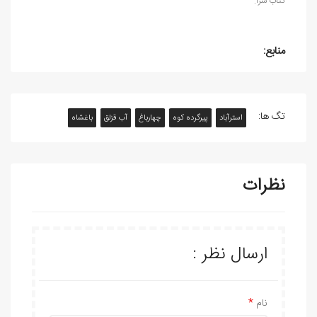
کتاب سرا.
منابع:
تگ ها:
استرآباد
پیرگرده‏ کوه
چهارباغ
آب قزلق
باغشاه
نظرات
ارسال نظر :
نام