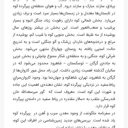
ییلاق، سازند مبارک و سازند درود. آب و هوای منطقه‏‌ی پیرگرده کوه
در تابستان
ها معتدل و در زمستان
ها بسیار سرد است و برف زیادی
می
بارد. بخش شمالی کوه دارای رطوبت زیاد، جنگل انبوه و بسیار
پرشیب و صعب
العبور است. این بخش در بیشتر روزهای سال
پوشیده از مه غلیظ است. بخش جنوبی کوه با شیب کم، پوشيده از
مرتع و درختچه
های خاردار، زرشک و آلو جنگلی است و به تدریج
حالت استپی یافته، به روستای چهارباغ منتهی می
شود. بخش
شرقی کوه، جنگلی و به منطقه‏‌ی شکار ممنوع چلچلی و بخش غربی
به جاده‏‌ی گرگان – توسکستان – شاهرود محدود می
شود که در
سالیان گذشته اهمیت زیادی داشت. این راه، محل عبور کاروان
ها از
گرگان به شاهرود، تهران، شاهکوه و جهان‌‏نما بود. وجود کاروان
سراي
رباط
سفيد در نزدیکی پیرگرده کوه، نشان دهنده
ی اهمیت این جاده
و شهرت این کوه است. معروف است که گور میرسعدالله خان
فندرسکی ملقب به «سالار مقتدر» در رباط سفید در دامنه‏‌ی پیرگرده
کوه قرار دارد.
در سفرنامه ملگونف، از وجود معدن سرب و آهن در پیرگرده کوه
یاد شده است. بررسی
های جدید زمین
شناسی در اطراف این کوه،
آثار و بقایای معدن را نشان نداده است.