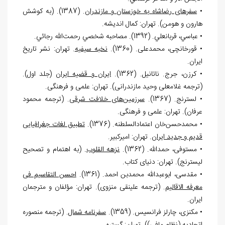
•
سفر‏های رضاشاه به خوزستان و مازندران
. (1387). (به کوشش
‏‏هارون و هومن). تهران: کمال اندیشه.
• عباسي، قربانعلي. (1392). مصاحبه شخصي رحمت
الله رجائي.
• قورخانچی، محمدعلی. (1360).
نخبه سیفیه
. تهران: نشر تاریخ
ایران.
• کرزن، جرج. ناتانيل. (1362).
ایران و قضیه ایران
(جلد اول).
(ترجمه غلامعلی وحید مازندرانی). تهران: علمی و فرهنگی.
• لسترنج. (1367).
سرزمین
های خلافت شرقی
. (ترجمه محمود
عرفان). تهران: علمی و فرهنگی.
• محمدحسن
خان اعتمادالسلطنه. (1376).
تطبیق لغات جغرافیایی
قدیم و جدید ایران
. تهران: امیرکبیر.
• مستوفی، حمدالله. (1362).
نزهه القلوب
. (به اهتمام و تصحیح
لیسترنج). تهران: دنیای کتاب.
• مقدسی، ابوعبدالله محمدبن احمد. (1361).
احسن التقاسیم فی
معرفه الاقالیم
. (ترجمه علینقی منزوی). تهران: مؤلفان و مترجمان
ایران.
• مکنزی، چارلز فرانسیس. (1359).
سفرنامه شمال
. (ترجمه منصوره