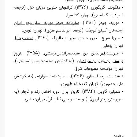
اتحادیه (نظام مافی)). تهران: گستره.
• ملگونف، گریگوری. (1376).
کرانه‏های جنوبی دریای خزر
. (ترجمه
امیرهوشنگ امینی). تهران: کتابسرا.
• موریه، جیمز. (1386).
سفرنامه جیمز موریه. سفر دوم. ایران
ارمنستان آسیای کوچک
. (ترجمه ابوالقاسم سرّی). تهران: توس.
• میرزا سراج الدین حاجی میرزا عبدالروف. (1369).
تحف بخارا
.
تهران: بوعلی.
• میرسیدظهرالدین بن سیدنصرالدین
مرعشی. (1355).
تاریخ
تبرستان و رویان و مازندران
. (به کوشش محمدحسین تسبیحی).
تهران: مؤسسه مطبوعات شرق.
• هدایت، رضاقلی‏خان. (1356).
سفارت
نامه خوارزم
. (به کوشش
علی حصوری). تهران: کتابخانه طهوری.
• همبلی، گاوین. (1384).
تاریخ ایران دوره افشار، زند و قاجار
. (به
سرپرستی پیتر
آوری). (ترجمه مرتضي ثاقب
فر). تهران: حامی.
منابع: