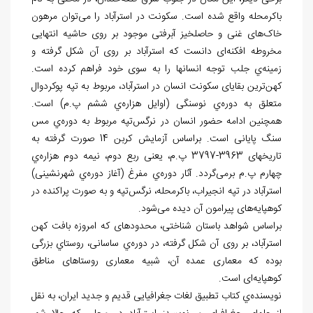
باکرمحله واقع شده است. سکونت در استرآباد را می
توان مرهون
خاک
های غنی و حاصلخیز آبرفتی موجود بر روی حاشیه‏ انتهایی
مخروطه افکنه
ای دانست که استرآباد بر روی آن شکل گرفته و
زمینه
ي
جلب توجه انسان‏ها را به سوی خود فراهم كرده است.
کهن
ترین بقایای سکونت انسان در استرآباد، مربوط به تپه پوکردوال
متعلق به دوره
ي نوسنگی (اوایل هزاره
ي ششم پ.م) است.
همچنین ادامه حضور انسان در نرگس
تپه مربوط به دوره
ي مس
سنگ پایانی است. براساس آزمایش کربن 14 صورت گرفته به
تاریخ‏های 3963-3797 پ.م، یعنی ربع دوم، نیمه دوم هزاره
ي
چهارم پ.م برمی
گردد. آثار دوره
ي مفرغ (آغاز دوره
ي شهرنشینی)
استرآباد در تپه انجیراب، باکرمحله، نرگس
تپه و به صورت پراکنده در
کوهپایه
های پیرامون آن دیده می
شود.
براساس شواهد باستان شناختی، محدوده‏ای که امروزه بافت کهن
استرآباد، بر روی آن شکل گرفته، در دوره
ي ساسانی، روستاي بزرگی
بوده که معماری عمده آن، شبیه معماری روستاهای مناطق
کوهپایه‏‌ای است.
نویسنده
ي کتاب تطبیق لغات جغرافیايی قدیم و جدید ایران، به نقل