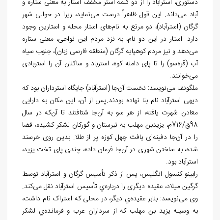
دستوری، استرآباد را از دو کلمه استر مخفف استار به معنی ستاره و
آباد می‌داند. این قول ظاهراً درست می‌نماید، زیرا در حوالی شهر
گرگان (استرآباد)، دو مرتع به نام‌های استار محله و استارین وجود
دارد. استار در این دو نام، به نزد مردم این نواحی، معنی ستاره
می‌دهد و نیز مردم کوهپایه گرگان (منطقه فارسی زبان)، جنوب سیاه
آب (قره
سو) را تا پای دامنه کوه، استرباد و ساکنان آن را استربادی
می‌خوانند.
ملگونف می‌نویسد: نخست آن
جا (استرآباد) جایگاه استرداران بود که
دیهی استرآباد نام بنا نهاده بودند.پس از آن، این مکان به دارایی
معادن شهرت یافته، از هر سو به آن
جا شتافتند تا آن
که در سال
98ق/716م، یزیدبن مهلب به تبرستان و گورکان لشکر کشیده، قضا
را در آن
جا دفینه‌ای یافت چهل کوزه پر از طلا. بدین روی خرسند
شده، به ساختن شهری در آن
جا فرمان داده، چندی پای تخت یزید،
استرآباد بود.
رابینو کنسول انگلیس، پس از ذکر تأسیس گرگان و استرآباد توسط
گرگین میلاد، عقیده دیگری را درباره
ي تأسیس استرآباد نقل می‌کند.
وی می‌نویسد: بنابر عقیده
ي دیگر، در محلی که استراک نام داشت،
به وسیله یزید بن مهلب که از سرداران عرب و فرمانده
ي لشکر