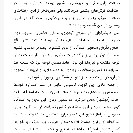
صنعت پارچه
بافی و ابریشمی مشهور بودند، در این زمان در
استرآباد، فرش
های پشمی می
بافتند ولی معروف
تر از این، رشته
های
صنعتی دیگر، یعنی صابون
پزی و باروت
کوبی است که در قرون
وسطی در این قطعه وجود نداشت.
امیر علیشرنوایی در دوره
ي تیموری، مدتی حکمران استرآباد بود.
صفویان به دلیل اعتقادات شیعی به آن توجه داشتند. «در واقع
اساس نگرش مذهبی استرآباد از قرن ششم به بعد، بر مذهب تشیع
امامی استوار بود، چیزی که دولت صفوی از همان آغاز سخت به آن
توجه داشت و نیازمند آن بود. شاید همین توجه بود که سبب شد
استرآباد به تدریج موقعیت ویژه
ای به دست آورد و نیروهای موجود
در آن، در دولت جدید از نفوذ چشمگیری برخوردار شوند.»
از جمله دلایل این توجه، تأسیس بنایی در شهر استرآباد توسط
شاه
عباس و جادهای به نام «راه شاه
عباسی» است که استرآباد را به
اشرف (بهشهر) وصل می‌کرد. در همین زمان، ایل قاجار به استرآباد
کوچانده می‌شود و این منطقه در کانون تحولات قرار می‌گیرد. پایان
صفویان سرآغاز تکاپو ایل قاجار برای دستیابی به قدرت است که
سرانجام این آرزو، توسط آقامحمدخان عینیت پیدا میکند و قاجارها
که ریشه در استرآباد داشتند، به تاج و تخت مینشینند. به علت