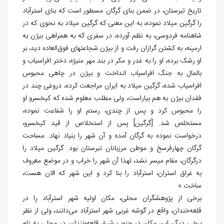
تاریخ تبرستان، در ضمن بنای گرگان مسطور است که بنای استرآباد
را گرگین میلاد نموده، به این معنی که گرگین میلاد به نحوی که در
شاهنامه فردوسی، به نظم آورده، در سفری که به همراهی بیژن به
ارمینه، به کشتن گرازان رفت و از بیژن شجاعت‏های فوق
العاده دید، بر
او رشک برده، او را به غدر و مکر در بند مهر منیژه، دختر افراسیاب و
بالمال به جنگ افراسیاب انداخت و بیژن در چاهی محبوس
افراسیاب شده، گرگین میلاد به ایران مراجعت کرده، دروغی چند در
فقدان بیژن به هم بیاراست، ولی مطلب معلوم شده که کیخسرو او
را محبوس کرد و پس از چندی، رستم او را شفاعت نموده،
مستخلص شد. [گرگین] پس از استخلاص از قید کیخسرو،
درخواست نموده به گرگان آمده و آن شهر را بنیاد نهاد. مساحت
گرگان چهارفرسخ و موطن مرزبانان تبرستان بود. گرگین میلاد را
درگرگان، مقام میسر نشد، لهذا آن شهر را خراب و در موضع معروف
به غراق استران، استرآباد را بنا کرد و این شهر که الان هست،
ساخت.»
برخی از پژوهشگران محلی، مکان اولیه شهر استرآباد را در
قلعه
خندان، واقع در گوشه غربی شهر استرآباد می‏‌دانند، ولی از نظر
برخی دیگر، این مکان در جنوب شرق قلعه
خندان، در محلی به نام