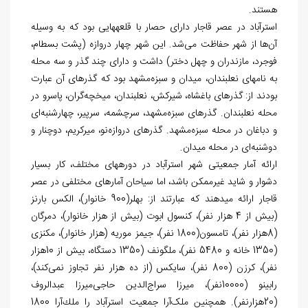
هستند.
استرآباد در عصر قاجار دارای حصار با قلعه‏هایی بود که به وسیله
آن
ها از شهر حفاظت می
شد. اين شهر چهار دروازه (پشت بسطام،
فوجرد، مازندران و چهل دختر) داشت و دارای چند گذر و سه محله
به نام‏های نعلبندان، میدان و سبزه
مشهد بود که گذرهای آن عبارت
بودند از: گذر
های باغشاه، شیرکش، نعلبندان، میخچه
گران، پاسرو در
محله نعلبندان. گذرهای سبزه
مشهد، سرچشمه، سرپیر، چهارشنبه‏‌ای
و دباغان در محله سبزه
مشهد. گذرهای دروازه
نو، میرکریم، دوچنار و
دوشنبه‌‏ای در محله میدان.
ارائه آمار جمعیتی شهر استرآباد در دوره‏های مختلف، کار بسیار
دشوار و شاید غیرممکن باشد، اما سیاحان آمارهای مختلفی در عصر
قاجار ارائه می‏دهند که عبارتند از: بهلر(900 خانوار)، الکس بارنز
(بیش از 4 هزار نفر)، کنسول ابوت (بیش از هزار خانوار)، دمرگان
(8هزار نفر)، تامسون(1800 نفر)، جیمز موریه (هزار خانوار)، مکنزی
(1350 خانه و 5480 نفر)، ملگونف (1350 دستگاه، بيش از 10هزار
نفر)، کرزن (800 نفر)، سایکس (از ده هزار نفر تجاوز نمی
کند)،
رابینو (10000نفر)، میرزا سراج
الدین حاجی
میرزا عبدالروف
(20هزارنفر). همچنین ملک
آرا جمعیت استرآباد را ملك
آرا 1800