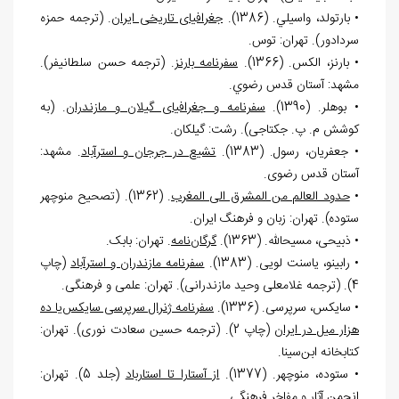
• بارتولد، واسيلي. (1386).
جغرافیای تاریخی ایران
. (ترجمه حمزه
سردادور). تهران: توس.
• بارنز، الکس. (1366).
سفرنامه بارنز
. (ترجمه حسن سلطانی‏فر).
مشهد: آستان قدس رضوي.
• بوهلر. (1390).
سفرنامه و جغرافیای گیلان و مازندران
. (به
کوشش م. پ. جکتاجی). رشت: گیلکان.
• جعفریان، رسول. (1383).
تشیع در جرجان و استرآباد
. مشهد:
آستان قدس رضوی.
•
حدود العالم من المشرق الی المغرب
. (1362). (تصحیح منوچهر
ستوده). تهران: زبان و فرهنگ ایران.
• ذبیحی، مسیح‏الله. (1363).
گرگان
نامه
. تهران: بابک.
• رابینو، یاسنت لویی. (1383).
سفرنامه مازندران و استرآباد
(چاپ
4). (ترجمه غلامعلی وحيد مازندرانی). تهران: علمی و فرهنگی.
• سایکس، سرپرسی. (1336).
سفرنامه ژنرال سرپرسی سایکس
یا ده
هزار میل در ایران
(چاپ 2). (ترجمه حسین سعادت نوری). تهران:
کتابخانه ابن
سینا.
• ستوده، منوچهر. (1377).
از آستارا تا استارباد
(جلد 5). تهران:
انجمن آثار و مفاخر فرهنگي.