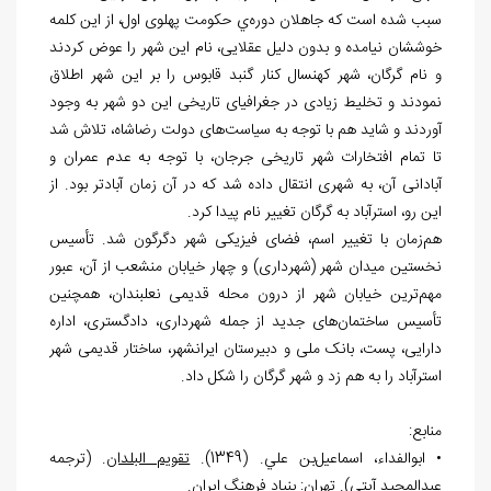
سبب شده است که جاهلان دوره
ي حکومت پهلوی اول، از این کلمه
خوششان نیامده و بدون دلیل عقلایی، نام این شهر را عوض کردند
و نام گرگان، شهر کهنسال کنار گنبد قابوس را بر این شهر اطلاق
نمودند و تخلیط زیادی در جغرافیای تاریخی این دو شهر به وجود
آوردند و شاید هم با توجه به سیاست
های دولت رضاشاه، تلاش شد
تا تمام افتخارات شهر تاریخی جرجان، با توجه به عدم عمران و
آبادانی آن، به شهری انتقال داده شد که در آن زمان آبادتر بود. از
این رو، استرآباد به گرگان تغییر نام پیدا کرد.
هم
زمان با تغییر اسم، فضای فیزیکی شهر دگرگون شد. تأسیس
نخستین میدان شهر (شهرداری) و چهار خیابان منشعب از آن، عبور
مهم
ترین خیابان شهر از درون محله قدیمی نعلبندان، همچنین
تأسیس ساختمان
های جدید از جمله شهرداری، دادگستری، اداره
دارایی، پست، بانک ملی و دبیرستان ایرانشهر، ساختار قدیمی شهر
استرآباد را به هم زد و شهر گرگان را شکل داد.
منابع:
• ابوالفداء، اسماعيل
بن علي. (1349).
تقویم البلدان
. (ترجمه
عبدالمجید آیتی). تهران: بنیاد فرهنگ ایران.