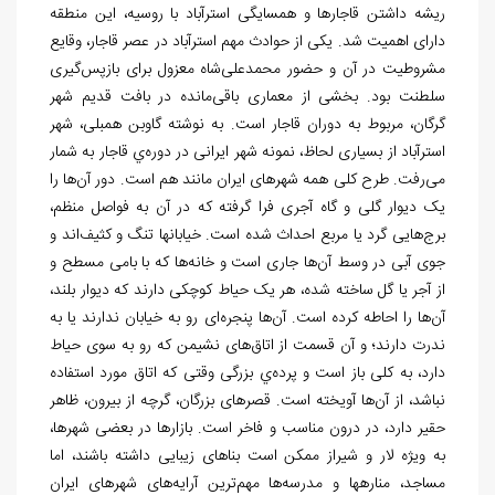
ریشه داشتن قاجارها و همسایگی استرآباد با روسیه، این منطقه
دارای اهمیت شد. یکی از حوادث مهم استرآباد در عصر قاجار، وقایع
مشروطیت در آن و حضور محمدعلی
شاه معزول برای بازپس
گیری
سلطنت بود. بخشی از معماری باقی
مانده در بافت قدیم شهر
گرگان، مربوط به دوران قاجار است. به نوشته گاوبن همبلی، شهر
استرآباد از بسیاری لحاظ، نمونه شهر ایرانی در دوره
ي قاجار به
شمار
می
رفت. طرح کلی همه شهرهای ایران مانند هم است. دور آن
ها را
یک دیوار گلی و گاه آجری فرا گرفته که در آن به فواصل منظم،
برج
هایی گرد یا مربع احداث شده است. خیابان‏ها تنگ و کثیف
اند و
جوی آبی در وسط آن
ها جاری است و خانه
ها که با بامی مسطح و
از آجر یا گل ساخته شده، هر یک حیاط کوچکی دارند که دیوار بلند،
آن
ها را احاطه کرده است. آن
ها پنجره
ای رو به خیابان ندارند یا به
ندرت دارند؛ و آن قسمت از اتاق
های نشیمن که رو به سوی حیاط
دارد، به کلی باز است و پرده
ي بزرگی وقتی که اتاق مورد استفاده
نباشد، از آن
ها آویخته است. قصرهای بزرگان، گرچه از بیرون، ظاهر
حقیر دارد، در درون مناسب و فاخر است. بازارها در بعضی شهرها،
به ويژه لار و شیراز ممکن است بناهای زیبایی داشته باشند، اما
مساجد، مناره‏ها و مدرسه
ها مهم
ترین آرایه
های شهرهای ایران