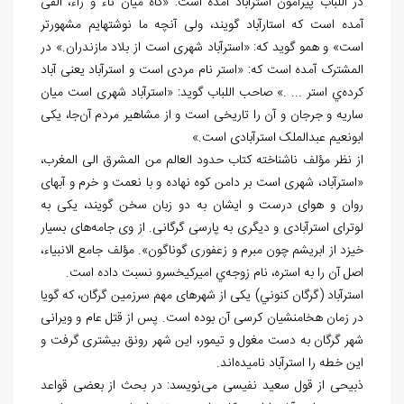
در اللباب پيرامون استرآباد آمده است: «گاه میان تاء و راء، الفی
آمده است که استارآباد گویند، ولی آنچه ما نوشته‏ایم مشهورتر
است» و همو گوید که: «استرآباد شهری است از بلاد مازندران.» در
المشترک آمده است که: «استر نام مردی است و استرآباد یعنی آباد
کرده
ي استر ... .» صاحب اللباب گوید: «استرآباد شهری است میان
ساریه و جرجان و آن را تاریخی است و از مشاهیر مردم آن
جا، یکی
ابونعیم عبدالملک استرآبادی است.»
از نظر مؤلف ناشناخته کتاب حدود العالم من المشرق الی المغرب،
«استرآباد، شهری است بر دامن کوه نهاده و با نعمت و خرم و آب‏های
روان و هوای درست و ایشان به دو زبان سخن گویند، یکی به
لوترای استرآبادی و دیگری به پارسی گرگانی. از وی جامه
های بسیار
خیزد از ابریشم چون مبرم و زعفوری گوناگون». مؤلف جامع الانبیاء،
اصل آن را به استره، نام زوجه
ي امیرکیخسرو نسبت داده است.
استرآباد (گرگان كنوني) یکی از شهرهای مهم سرزمین گرگان، كه گویا
در زمان هخامنشیان کرسی آن بوده است. پس از قتل عام و ویرانی
شهر گرگان به دست مغول و تیمور، این شهر رونق بیشتری گرفت و
این خطه را استرآباد نامیده‌اند.
ذبیحی از قول سعید نفیسی می‌نویسد: در بحث از بعضی قواعد