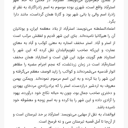
از علمای جغرافیای می‌‏نویسد: استرآباد در محلی که حالا شهر
استرآباد واقع است، شهری بوده موسوم به اسم زادراگارتا، به نظر او
زادرا، اسم والی یا بانی شهر بود و گارتا همان گرداست، مانند دارا
بگرد.
اعتمادالسلطنه می
نویسد: استرآباد از بلاد معظمه ایران، و یونانیان
آن را هیرکانیا نامیده
اند. بنای این شهر قدیم و لفظش مرکب است
از استر و آباد. استر مخفف استاره به معنی کوکب و آباد به معنای
عمارت و این
که صاحب تقویم
البلدان نقل کرده که این شهر را
استارباد هم گویند، مؤید این قول است و استاراباد همان مخفف
استاره
آباد است در زمان زردتشت، که عجم اجرام مضیه را مظاهر
انوار قدسیه می‌‏شمرده
اند و کواکب را زاید الوصف معظم می
گرفته و
این شهر را بنا کرده و به این اسم مرسوم نموده
اند. ویمکن بهمن
معروف به اردشیر درازدست، استر را که برادرزاده
ي مردخای یهودی
و دختری صاحب جمال بود، چون به حباله نکاح خود درآورده، یهود
را آزادی داده و این شهر را بنا کرده و به اسم زوجه و معشوقه خود
نامیده باشد.
ابوالفداء به نقل از مهلبی می
نویسد: استرآباد بر حد تبرستان است و
از آن
جا تا آمل قصبه تبرستان سی و نه فرسخ است.