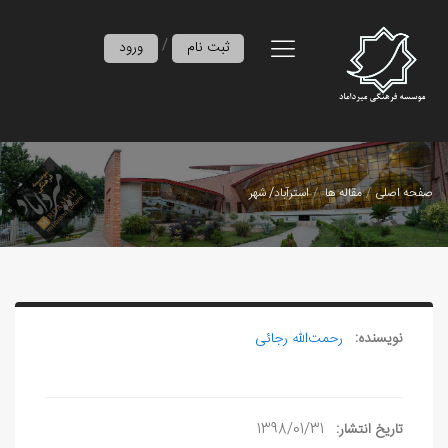
/
ثبت نام
ورود
صفحه اصلی
مقاله ها
استرآباد/ شهر
نویسنده:
رحمت‌الله رجائی
تاریخ انتشار:
1398/01/31