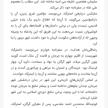
سلیمان، هفتمین خلیفه بنی امیه ساخته شد. این مطلب را معصوم
علی شاه در سفرنامه خود ذکر می‌کند.
سایکس دربارهی استرآباد می‌نویسد: مؤلفین شرق زمین، آن را
دارالمؤمنین می‌گویند تا آن
جا که اطلاع داریم یک بلده خیلی
قدیمی نیست، ولی در برخی داستان‌ها و افسانه‌ها، بنای آن را به
انوشیروان نسبت می‌دهند، به این طریق که این پادشاه به وسیله
وجهی که از آزادماهان حکومت کرمان با خود داشت، شهر مزبور را بنا
کرد.
رضاقلی
خان هدایت در سفرنامه خوارزم می
نویسد: «استرآباد
شهریست از اقلیم چهارم به جرجان و قاعده آن ملک است، گویند
چون گرگین میلاد، شهر گرگان بنا نهاد و مساحت دايره آن، چهار
فرسنگ بود. خربندگان و استران به مرتعی و چراخوری آمدند و در
آن
جا بماندند و خانه
های چوبی ساختند و آن
جا را استرآباد خواندند.
بر اساس گزارش‌هاي تاریخی، این شهر در زمان درخشش شهر
جرجان، چندان جلوهای نداشته است و بیشتر منابع به جرجان توجه
داشته‌‍اند، اما با این وجود، برخی منابع دوره
ي اسلامی به این شهر
اشاره کرده‌اند.
ابوعبدالله محمدبن احمد مقدسی، پس از معرفی گرگان، استرآباد،