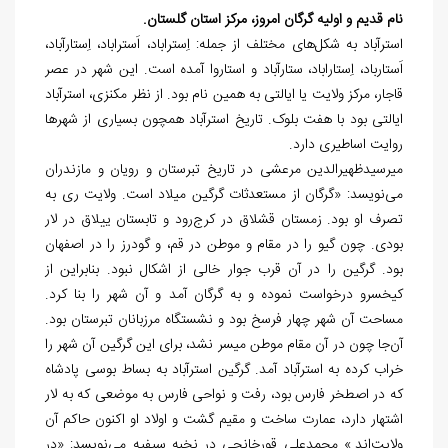
نام قدیم و اولیه گرگان امروز، مرکز استان گلستان.
استرآباد به شکل‌های مختلف از جمله: اِستراباد، اَستراباد، اِستارآ
باد،
اَستارباد، اِستاراباد، ستارآباد و استاروا آمده است. این شهر در عصر
قاجار، مرکز ولایت یا ایالتی به همین نام بود. از نظر مکنزی، استرآباد
ایالتی بود با هفت بلوک. تاریخ استرآباد همچون بسیاری از شهرها
روایت اساطیری دارد.
میرسیدظهیرالدین مرعشی در تاریخ تبرستان و رویان و مازندران
می
نویسد: «گرگان از مستعدثات گرگین میلاد است. ولایت ری به
تصرف او بود. زمستان قشلاق در کرج
رود و تابستان ییلاق در لار
بودی. چون گیو را در مقام و موطن در قم، و گودرز را در اصفهان
بود. گرگین را در آن قرب جوار خالی از اشکال نبود. بنابراین از
کیخسرو درخواست نموده و به گرگان آمد و آن شهر را بنا کرد.
مساحت آن شهر چهار فرسخ بود و نشستگاه مرزبانان تبرستان بود.
آن
جا چون در آن مقام موطن میسر نشد، برای این گرگین آن شهر را
خراب کرده به استرآباد آمد. گرگین استرآباد به بساط بوسی پادشاه
که در اصطخر فارس بود، رفت و نواحی فارس به موضعی که به لار
اشتهار دارد، عمارت ساخت و مقیم گشت و اولاد او اکنون حاکم آن
ولایت
اند.» محمدعلی قورخانچی در نخبه سیفیه می
نویسد: «در