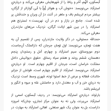
آبسکون، اَلهُم، آخُر و رباط را از شهرهایش معرفی می‌کند و درباره
ي
استرآباد می‌نویسد: «خوش آب و هواتر [و] با آبی گواراتر از گرگان،
بیشتر مردم ابریشم باف و ماهر در آنند، دژ آن ویران و خندقش پر
شده است. جامع در بازار و دم در آن، نهریست.» لسترنج هم
استرآباد را در بین شهر ایالت گرگان، نزدیک مرزهای مازندران
معرفی می
کند.
حمدالله مستوفی، در ذکر ولایت مازندران، پس از تقسیم آن به
هفت تومان، می
نویسد: اول تومان جرجان که دارالملک آن
جاست،
دوم موروستاق، سیم استرآباد و چهارم، آمل و رستم
دار، پنجم
دهستان، ششم روغد و هفتم سیاه رستاق. حقوق دیوانیش داخل
مملکت خراسان است، جرجان از اقلیم چهارم است. او درباره
ي
استرآباد می
نویسد: استرآباد از اقلیم چهارم است، طولش از جزایر
خالدات فطاله و عرض از خط استوا لونه، شهری وسط است نزدیک
به دریاي خزر و آب و معتدل دارد و حاصلش غله و میوه و انگور و
ابریشم باشد.
بارتولد درباره
ي استرآباد می
نویسد: در ردیف آبسکون، اسمی از
استرآباد می
برند، ولی نه به عنوان مرکز تجاری، چنان
که امروزه
داراست، بل به عنوان یک شهر صنعتی. اهالی استرآباد به مهارت در