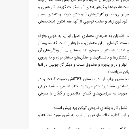
گان كه از روزگاران قديم، نام دارالمرز بدان داده
اند، از چند
دشت
ها، دره
ها و كوهپايه
هاي آن سكونت گزيده، آثار هنري و
يرايراني، ضمن كاوش
هاي ثمربخش خود، نهفته
هاي بسيار
گوناگون زياد و جالب توجهي از آن‏ها، هم اكنون زينت
بخش
د. آشنايان به هنرهاي معماري اصيل ايران، به خوبي وقوف
ست. گونه
اي از آن معماري، محل
هايي است كه محروم از
ديد تابستان و سرماي تند زمستان ... [از ويژگي
هاي آن
 كشتزارها و باغستان
ها و جنگل
هاي بيشتر بوده و به پيروي
وار و در و پنجره و صندوق منبت و ديگر آثار چوبين در آن‏ها
گيلان دريافت.»
اولين جلد مجموعه از آستارا تا استارباد، آثار و بناهاي تاريخي گيلان بيه پس است كه نخستين چاپ آن در تابستان 1349ش صورت گرفت و در
خانه
ي سفيدرود ختم مي
شود. كتاب
شناسي حاشيه درياي
 مربوط به سرزمين
هاي گيلان، مازندران و گرگان را معرفي
شامل آثار و بناهاي تاريخي گيلان بيه پیش است.
 اين كتاب، خاك مازندران از غرب به شرق مورد مطالعه و