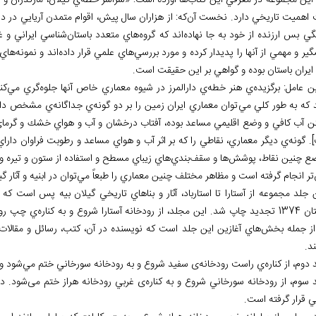
 اين مجموعه در معرفي اين كتاب
ها آورده است: «سراسر خطه
ي گيلان، مازندران و گر
اهميت تاريخي دارد. نخست آن
كه: از هزاران سال پيش، اقوام متمدن آريايي در 
گي بس ارزنده از خود به جا نهاده
اند كه گروه
هاي متعدد باستان
شناسي ايراني و غ
ر و مهمي از آن‏ها را پديدار كرده و مورد بررسي
هاي علمي قرار داده
اند و نمونه
هاي 
 ايران باستان بوده و گواهي بر اين حقيقت است.
ن عامل: برگزيده
ي هنر خطه
ي دارالمرز در شيوه معماري خاص آن‏ها جلوه
گري مي
كن
د كه به طور كلي مي
توان معماري ايران زمين را بر دو گونه
ي جداگانه
ي مشخص دان
ن آب كافي و وضع اقليمي مساعد بوده، آفتاب درخشان و آب و هواي خشك و گرماي ش
. گونه
ي ديگر معماري، نقاطي را كه بر اثر آب و هواي مساعد و رطوبت فراوان داراي
ضع چنين نقاط، پوشش
ها و سقف
بندي
هاي زيباي مسطح و استفاده از ستون و تيره و ال
تر انجام گرفته است و مظاهر مختلف چنين معماري را طبعاً مي
توان در ابنيه و آثار 
از رودخانه آستارا شروع و به كناره
ي چپ رود
از جمله بخش
هاي آغازين اين جلد است كه نويسنده در آن، كتب، رسائل و مقالات
ند.
دوم، از كناره
ي راست رودخانه
ی سفيد شروع و به رودخانه سورخاني ختم مي
شود و 
 سوم، از رودخانه سورخاني شروع و به كناره
ی غربي رودخانه هراز ختم می
شود. در
ي قرار گرفته است.