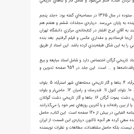
 و گرگان است، ختم مي
شود و شامل آثار و بناهاي تاريخي
ل 1365 در مصاحبه
اي گفته بود: «جلد پنجم
نده به پايان مي
رسد. درباره
ي مجلدات ششم و هفتم هم
ه آقاي ايرج افشار در كتابخانه
ی مركزي دانشگاه تهران
 آن
جا فرستاديم و مقداري عكس و فيلم گرفتيم. بعد بنده
ي را به اين شكل طبقه
بندي كرده باشد. اين اسناد از طريق
اد تاريخي گرگان اختصاص دارد و شامل اسناد مبايعه و بيع
وقف
نامه
ها و ... است. این جلد در 959 صفحه تدوين و
هاي شهر استرآباد 5. بلوك
لر و بلوك
آلان در دشت گرگان 15. بناها و آثار تاريخي دشت يموت گرگان 16. بناها و آثار تاريخي دشت گوكلان
 يا از بين رفته
اند و يا آخرين روزهاي عمر خود را مي
گذرانند
داراي كتابنامه الفبايي در بيش از 120 صفحه است. اين كتاب، حاصل
 سعي كرده هر آنچه تاكنون درباره
ی اين قسمت از ايران
ان نيست، بلكه حاصل مشاهدات، مطالعات و نظرات نويسنده