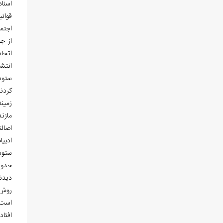
اسناد
قوان
اجتم
از جم
اتحا
انتشار مجموعه
ستوده
كردن
زمينه
مازند
اصالت
ادبي
ستوده
ديدند
روش 
است.
افتا