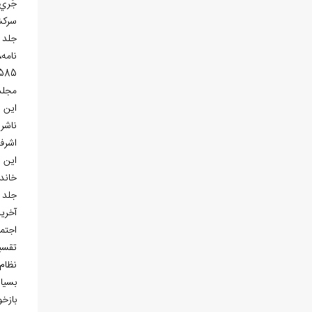
جَري
سرك
جلد 
نامه
585 صفحه است. همچنين تصاويري از اسناد و فهرست عمومي چاپ و منتشر
مجلد هشتم كه بیش از 00
اين ا
ناشر 
اشرف
اين 
خاند
جلد ن
اجتم
تقسي
نظام 
بسيار
بازخ