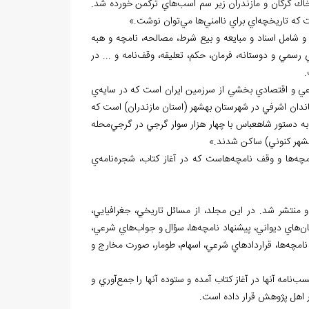
خاك گرگان و مازندران زير سم اسب
هاي تركمن خورده شد.
ست كه تاريخچه
اي براي ناامني
ها مي
توان نوشت.»
 شامل اسناد و مبايعه و بيع شرط، مصالحه، نامچه و هبه
 رسمي و دوستانه، فرمان، حكم، تعليقه
، وقف
نامه و ... در
ي
 خاندان اشرفي در شهرستان بهشهر (استان مازندران) است كه
به دستور شاه‏عباس با چهار هزار سوار گرجي در گرجي
محله
بهشهر كنوني) ساكن شدند.»
مچه
ها و وقف نامچه
هاست كه در آغاز كتاب، شجره
نامه
ي
ن مجموعه، در قطعی رقعی، در حدود 350 صفحه در سال 1380 چاپ و منتشر شد. در اين مجلد، از مسائل تاريخي، جغرافيايي،
ان
هاي ديواني، پيشنهاد نامچه
ها، سؤال و جواب
هاي شرعي،
امچه
ها، قراردادهاي شرعي، اسهام،
طومار، صورت مخارج و
نسب
نامه آن‏ها در آغاز كتاب آمده و ستوده آن‏ها را جمع
آوري و
تيار اهل پژوهش قرار داده است.