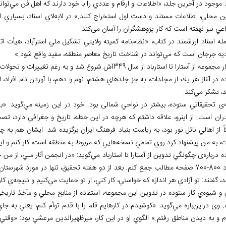
 موجود در آخرين جلد، «اطلاعات و ارقام و عددي را با خود دارند كه اهل فن مي
توان
ين محلي، اطلاعات مستند و دست اول استخراج كنند.» در لابه
لاي اسناد، بسياري 
اعي نیز نهفته است كه كار پژوهشگران را آسان می
کند.
له اسناد ارزشمند در كتاب، «نظام
نامه كميته ولايتي تشكيل ملي استرآباد، هيأت ا
ديه جرجان است كه مي
تواند در شناخت تاريخ معاصر منطقه، مفيد واقع شود.»
 از آستارا تا استارباد از سال 1349ش شروع شد و به رغم تغييرات و تحولات سياسي در ايران، تا سال 1380 ادامه يافت.
 در آغاز هر يك از مجلدات، به جز جلدهاي هشتم، نهم و دهم، با آوردن نام افراد، ا
د، تشكر مي
كند.
ی تحقيقاتي ستوده، بيشتر در نواحي شمالی بود. خود در اين زمينه مي
گويد: «ب
ران است. از اين‏رو، علاقه داشتم كه هرچه در اين خطه، تاريخ و جغرافي دارد،
تصحيح
اً از اهالي ناتل نور بود، به رياست بنياد فرهنگ ايران برگزيده شد. ايشان هم به چ
ات، به من پيشنهاد كرد روي تمامي نسخه
هايي كه مربوط به منطقه است، كار كنم و ا
 درباره
ی چگونگي تدوين از آستارا تا استارباد مي
گويد: «در انجمن آثار ملي، از من خ
، گفتند: تو آزادي هر اندازه كه خواستي، كار كني، از تو حمايت مي
كنيم و نتيجه
ي كار
و شيوه
ي كار ستوده در تدوين این مجموعه، استفاده از منابع محلي و مآخذ تاريخي،
 وی دراين
باره مي
گويد: «كوشيدم در كارهايم قلم را با قدم توأم كنم، يعني به 
دم و به ديدن مناطق رفتم.» الگوي او در اين كار، ميرظهيرالدين مرعشي بود: «وقتي