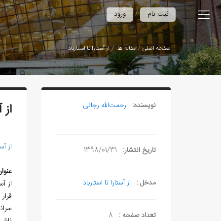
/
ثبت نام
ورود
صفحه اصلی
مقاله ها
از آستارا تا استارباد
نویسنده:
رحمت‌الله رجائی
از 
از آس
تاریخ انتشار:
1398/01/31
عنوا
مدخل :
از آستارا تا استارباد
از آستارا تا است
قرار
سرانجام در سال 0
تعداد صفحه :
8