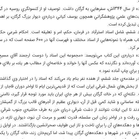
ستوده از سال 1344ش، سفرهايي به گرگان داشت. توصيف او از كنسولگري روسي
يت
هاي علمي پژوهشگراني همچون يوسف كياني درباره
ي ديوار بزرگ گرگان، بر اهم
ن تبديل كرده است.
 ششم، شامل اسناد استرآباد در فرمان، حكم، امر و تعليقه است. احكام شرعي حكا
ب همراه با نمونه
 کرد.
 درباره
ی اين كتاب مي
نويسد: «مجموعه اين اسناد را دوست ارجمند آقاي مسيح
آورده
اند و نگارنده كه عكس آن‏ها را خواند و خلاصه
اي از مطالب هر يك، بر بالاي
 براي چاپ آماده نمود.»
ر مقدمه
ي جلد ششم، از هفده نفر بنام ياد مي
كند كه اسناد را در اختيار وي گذاشت
از بخش
هاي شمال شرقي ايران است كه از قديمي
ترين ايام تا اواخر دوران قاجار، 
 نكته
اي كه در خاك گرگان بيش از هر جاي ايران بايد مورد توجه قرار گيرد، ناا
ه ساساني و شايد كمي قبل از آن، ديواري عظيم از آجرهاي قالب بزرگ از گميشان 
ند تا اين ايلات نتوانند از دشت شرقي درياي خزر به طرف حاشيه
ي جنوب شرقي و 
ي رفت و در اواخر زمان اين سلسله، قدرت تعمير و مرمت آن نبود، ديواري تازه، د
ا و دهكده
هاي آن را براي تاخت و تاز اين طوايف صحرانشين بازگذاشتند. در اوايل ز
يتي تازه در شهرها و دهكده
هاي گرگان پيدا شد، اما كريم
خان زند، خاك گرگان را يكس