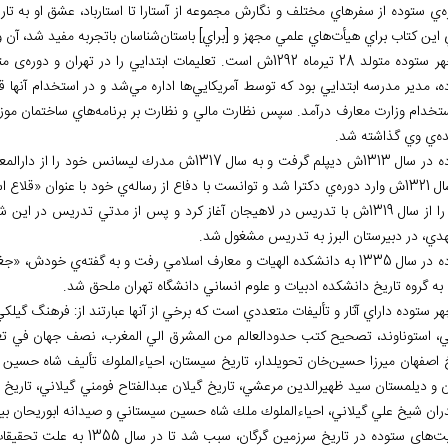
ه
ي ستوده از سفرهاي مختلف و نگارش مجموعه از آستارا تا استارباد، عشق او به تاريخ
 اين كتاب براي هيأت
هاي علمي مجهز و [براي] باستان
شناسان باتجربه مفيد شد، آن 
ولد 28 تيرماه 1292ش است. تعليمات ابتدايي را در تهران و دوره
ی متو
ه، مدير مدرسه ابتدايي بود كه توسط آمريكايي
ها اداره مي
شد و در استخدام آن‏ها ق
ستخدام وزارت معارف درآمد. سپس نظارت مالي و نظارت بر برنامه
هاي ساختمان موزه 
ده
ي وي گذاشته شد.
فت و به سال 1317ش مدرك ليسانس خود را از دارالمعلمين عالي در رشته
وارد دوره
ي دكترا شد و توانست با دفاع از رساله
ي خود با عنوان «قلاع اس
خود را از سال 1319ش با تدريس در لاهيجان آغاز كرد و پس از مدتي تدريس 
دي، در دبيرستان البرز به تدريس مشغول شد.
ه دانشكده الهيات و معارف اسلامي رفت و به گفته
ي خودش، «جغراف
به گروه تاريخ دانشكده ادبيات و علوم انساني دانشگاه تهران ملحق شد.
ر ستوده داراي آثار و تأليفات متعددي است كه برخي از آن‏ها عبارتند از: فرهنگ گ
ني، استوناوند، تصحيح كتب حدودالعالم من المشرق الي المغرب، نصف جهان في تعر
خ اصفهان ميرزا حسين
خان تحويلدار، تاريخ سيستان، احياءالملوك تأليف شاه حسين
ن و ديلمستان سيد ظهيرالدين مرعشي، تاريخ گيلان عبدالفتاح فومني گيلاني، تار
دران شيخ علي گيلاني، احياءالملوك ملك شاه حسين سيستاني و صيدانه ابوريحان بيرو
یت
های ستوده در تاریخ سرزمین گرگان، سبب شد تا در سال 1355 به علت تحقیقات وسیعی که در زمینه