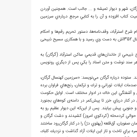
ه در گرگان، شهر و ديوار تميشه و ... جالب است. همچنين آوردن
يت كتاب افزوده و آن را به كتابي مرجع درباره
ي سرزمين
م شرع استرآباد، وقف
نامه
ها، دستور تحريم رقم
ها و احكام
هايي از اسناد مختلف و فهرست آن‏ها در 600 صفحه است كه در سال 1352ش به دست وي رسید و با همکاری مسیح ذبیحی
 ذبيحي از خاندان
هاي قديمي ساكن استرآباد (گرگان) به
 هر سند نوشت و متن اسناد را يكي پس از ديگري رونويس
ند. ستوده درباره گرگان مي
نويسد: «سرزمين كهنسال گرگان،
از صدمات ايلات توراني و ترك و تركمان، رنج
هاي فراوان برده
مني و آشفتگي اين خاك در ادوار مختلف است. اوايل حكومت
در كنار درياي خزر تا پيش
كمر در دامنه
ی كوه
هاي بجنورد
جنوبي پيش بيايند. پس از اين
كه اين ديوار عظيم رو به
ر حوالي كردمحله (كردكوي امروز) كشيدند و دشت گرگان و
مان صفويان، آق
قلعه (پهلوي دژ) را در كنار گرگان
رود ساختند
ره براي تاخت و تاز اين ايلات آزاد گذاشت و نزديك كلباد،