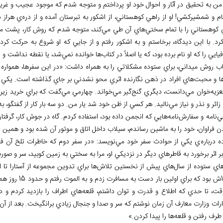
، من به تحقيق در آثار و احوال خود او پرداختم و متوجه شدم كه موجود عجيب و غر
م و شمشيركشي! او از راهي كوهستاني، از اشكور به تبرستان آمده و از دره
ي هراز 
 كوهستاني را با تمام سختي
هاي آن طي مي
كند، متوجه شدم كه روش كار، پشت مي
رد. با اين ديدگاه، برخاستم و به اشكور رفتم و از جايي كه او شروع به حركت كرده
يايي را كه او نام برده بود، كه يا اصلاً در كتاب
ها خوانده نمي
شد، يا نقطه نداشت و ق
اب روش ميداني، براي ستوده مشكلاتي را به همراه داشت: «در اين سفرها، همواره ت
ا و محبت
هاي افراد در ذهن نگارنده اثري محو نشدني بر جاي گذاشته است. يك
عزيه
خوان مي
دانست، ديگري گنج
گير مي
خواند. چهارمي مي
گفت كه براي خريد زيرخ
ائر و نذر و نياز مي
ناليد. هر كسي از ظن خود شد يار من. دو سه بار كار از گفتگو، ب
ي
نامه و سفارش
نامه
هايي كه انجمن داده بود، استفاده كردم. گاه در جوش كار، گرفتا
 فراوان، خود را به ماشين رساندم، سيلاب داخل اتاق و موتور آن شده بود و همين ا
 درباره
ي يكي از حوادث سفر خود مي
نويسد: «در سفر دوم كه خاطرات تلخ آن 
 بر اثر برخورد به قاطرهاي ديگر در نزديكي او، مرا به سختي به زمين كوبيد، سر و
اي ستوده از سال
هاي پيش از نخستين تلاش
ها براي تدوين مجموعه از آستارا تا ا
15 روز هم آن
قت، تا حدي كه اطلاع و قدرت و توان داشتم، قلعه
هاي اطراف را بازديد كردم و د
رات وزارت معارف آن زمان نوشتم كه سر و صدا و جنجال زيادي برانگيخت. بعد از آن،
 طرف رفتن و قلعه
ها را پيدا كردن.»