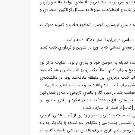
ند درباره
ي روابط اجتماعي و اقتصادي، روابط مالك و زارع و
از لغات و اصطلاحات مربوط به مسائل گوناگون اقتصادي و
تحاد ملي تبرستان، انجمن اتحاديه طلاب و كميته دموكرات
ز همه
ي كساني كه به وي در تدوين و گردآوري كتاب كمك
نده تمايلم به موطن خود و پدري
ام بود. اصليت ما از نور
 و چاپ كنم. اتفاقاً دكتر پرويز ناتل خانلري هم كه خود
اپ كتاب درباره
ي اين منطقه علاقه
مند بود. در دانشكده
ي
يشان چاپ كند. ما هم افتاديم تو خط نسخه
هاي خطي.»
واسته شد در مورد آثار و بناهاي تاريخي دامنه
ی شمال البرز
حدود 800-700 صفحه مطالب جمع كنم. بعد از دو هفته تحقيق، تنها در مورد شهرستان نور متني بالغ بر 1000 صفحه تهيه كردم. وقتي تحقيق مرا
 [كتاب] از آستارا تا استارباد شد.»
 تحقيقات ميداني و تصويربرداري از آثار و بناهای تاريخي
جاي نشستن پشت ميز و مقابله
ی دو نسخه با يكديگر، به راه
 مي
خواستيم تاريخ ميرظهيرالدين مرعشي را چاپ كنيم، در