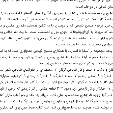
 چهارم، از سامانه غربي رودخانه هراز شروع و به «جركلباد» كه سامان مازندران
دران شرقي در دو جلد است.
اي پنجم، ششم، هفتم و دهم، به سرزمين گرگان (استان گلستان) اختصاص دارد. ستوده در سا
اك گرگان است كه تقريباً دوسوم كارش انجام شده و بقيه
ي آن هم انشاءالله در آي
 قبل، مرحوم مسيح ذبيحي كه از دوستان ما در گرگان هستند، مقداري عكس و سند ب
ند كه مربوط به آق
قويونلوها تا انتهاي دوران احمدشاه است. ما يك نفر عكاس به
 و اين‏ها را مرتب، منظم و طبقه
بندي كردم. گمان نمي
كنم تاكنون كسي اسناد تاريخ
نواده
ي محترم به دست ما رسيده است.»
پنجم مجموعه از آستارا تا استارباد با همكاري مسيح ذبيحي جمع
آوري شده كه به اسن
 مصالحه نامچه، قباله مناكحه، نامه
هاي رسمي و دوستان، فرمان، حكم، تعليقه، 
وري شده که دربرگيرنده
ي هفده بخش به شرح زير است:
ترآباد 8. استرآباد رستاق 9. كوهپايه استرآباد 10. بلوك كتول 11. فندرسك و راميان 12. حاجي
گرگان 14. ديوار قزل
د 322 قطعه عكس
از آثار تاريخي كه برخي از آن‏ها
كنار آن‏ها، وجود طرح
هاي مختلف، بر غناي كتاب مي
افزايد. جلد پنجم كتاب
هاي محققان گذشته و حال ايراني و خارجي درباره
ي سرزمين گرگان است كه نويسنده
 يا نوشته شده، هرچند اندك را جمع
آوري کند. البته كتاب صرفاً جمع
آوري آثار ديگر