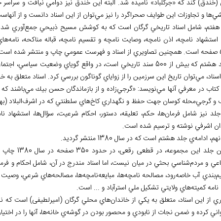
 (خندق) كند كه «جركلباد» ناميده شد. البته اين خندق نيز دوامي نيافت و سراسر 
شي
ها و تجاوزات اين طوايف صحراگرد را نيز مي
توان از اين اسناد دانست و از آن‏ها
هفتم، شامل اسناد تاريخي گرگان است كه به كوشش مسيح ذبيحي جمع
آوري شد و
، استشهاد نامچه، اذن نامچه، وصايت نامچه و تقسيم نامچه، قباله مناكحه، نامه
هاي
 شده است.
5 سند تاريخي است، در واقع گوياي وضعیت سياسي، اجتماعي و اقتصادي بخشي از سرزمين ايران است كه در سايه
سناد، مي
توان تاريخ اين سرزمين را از زواياي گوناگون بررسي كرد. اسناد متعلق به
كتاب در معرفي آن‏ها مي
نويسد: «گرجي
زاده و از بازماندگان حسن بيك مي
باشند كه 
 و گرجي
محله كوسان جهت حفظ و نگهداري كاخ
هاي سلطنتي كه در اشرف
البلاد (
جلد نیز شامل فرمان
ها، حكم، تعليقه، دستور، احكام شرعيت، سؤال
ها، استشهاد نا
ان اشرفي نوشته و ترسيم شده است.
هم، ادامه
ي جلد هشتم است كه در سال 1380 منتشر گرديد.
آخرين جلد اي
اعي و مردم
شناسي بحثي در ميان نيست، اما اسناد مندرج در آن، شامل احكام و فرم
م
بندي آب خاصه
رود، مصالحه نامچه
ها، مبايعه
نامچه
ها، مصالحه
هاي شرعي، وصيت ن
نامه كميته
هاي ولايتي تشكيل ملي استرآباد و ... است.
ي از اين اسناد، متعلق به يكي از خاندان
هاي محلي گرگان (امیرلطیفی) است كه 
واني کرده و ضمن نجات از نابودي و محصور بودن در گوشه
ي خانه
ها، آن‏ها را در اخ