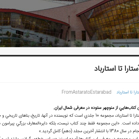
آستارا تا استارباد
تارا تا استارباد
FromAstaratoEstarabad
ن كتاب
هايي از منوچهر ستوده در معرفی شمال ایران.
ارباد، مجموعه 10 جلدي است كه نويسنده در آن‏ها، تاريخ، بناهای تاريخي و جغرافيايي سرزمين
 داده است. «اين مجموعه فقط چند كتاب نيست، بلكه دايره
المعارف بزرگي پيرامون 
138 با انتشار آخرين مجلد (دهم) كامل گرديد.»