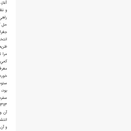
آغاز
و نظا
راهي
حل ك
جغراف
انتخ
ظن
ه
مرا ت
كمي ز
معرف
خوردن
ستوده
بود،
سفره
1313ش بود كه براي اولين بار دست به مسافرت زدم و به الموت رفتم و حدود 
آن و
انتشا
و آن