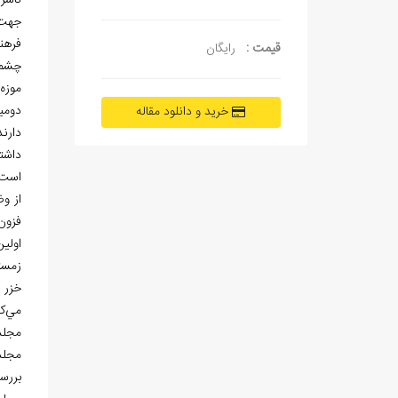
ناشر
جهت 
فرهن
قیمت :
رایگان
چشمگي
موزه
دومي
خرید و دانلود مقاله
دارن
داشت
است]
از و
فزون
زمستان 1374 تجديد چاپ شد. اين مجلد، 
خزر 
مي
ك
مجلد 
مجلد
بررس