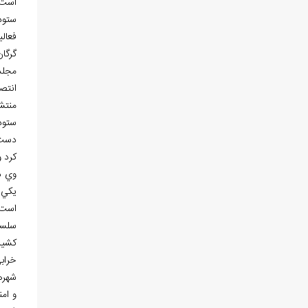
است.
فعال
گرگا
مجلد
انتصا
منتشر
ستوده
دست 
كرد و
وي د
يكي 
است.
سلسل
كشيد
خراب
شهره
و امن