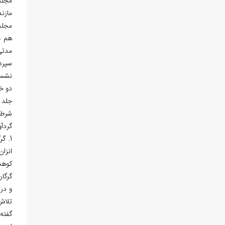
مجلد
مازن
مجلده
هم خ
مدتي
سپرد
نشستم
دو خا
جلد 
شرط،
گردآ
1. گرگان و دشت 2. بناها و آثار تاريخي گرگان 3. مختصري از جغرافياي تاريخي شهر استرآباد 4. بناها و آثار تاريخي محله
انزان استرآباد 6. سدن رستاق 7. حومه اس
كوهسار 13. كليات دشت 
گرگان 17. جرگلان و آثار تاريخي آن. وجو
و در 
تلاش
گفته