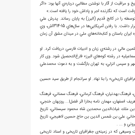
 و مراقبت از آثار با نوشتن مطالبي درباره
ي آن‏ها بود: «اگر
وقت است كه نگارنده اجر و پاداش خود را يافته است.»
سطه را در كالج قديم (البرز) به پايان رساند. پدرش علي
رار داشت. با رفتن آمريكايي
ها در سال
هاي 15-1314ش، وي
ايران باستان و كتابخانه
هاي ملي در ميدان مشق آن زمان
ي زبان و ادبيات فارسي دريافت كرد. او
ماعيليه در رشته كوه
هاي البرز» فارغ
التحصيل شود. وی كار
در اين شهر و سپس انزلي، به تهران بازگشت و به دعوت محمدعلي
ياي تاريخي» را بنا نهاد. او سرانجام از طريق سيد حسين
يلكي، فرهنگ بهدنيان، فرهنگ كرماني، فرهنگ سمناني، فرهنگ
يف اصفهان، مهمان نامه بخارا اثر فضل
ا... روزبهان خنجي،
 بن ملك غياث
الدين محمدبن شاه محمود سيستاني، تاريخ
يخ خاني علي بن شمس الدين بن حاج حسين لاهيجي، تاريخ
ني و ... .
ی جغرافیای تاریخی و اسناد تاریخی