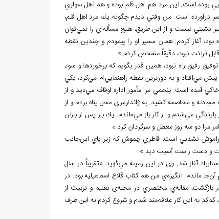
يبي بوده است. اين مرد هم اهل قلم بوده و هم اهل سواري
سر درآورده است. من وقتي ديدم چگونه يك مرد اهل قلم،
ز نشيني نيست و از اين طريق، هيچ مسأله
اي را نمي
توان
 بود، آغاز كردم. همان مسير او را پيمودم و چندين نقطه
ابل قرائت نبود، دقيقاً مشخص كردم.»
وفيق رفيق راه نبود، همين قدر بگويم كه برخوردها و سوء
ي پيش مي
افتاد و به دورترين نقطه راهنمايي
ام مي
كرد، يكي
اكي آمده است. پنجمي مرا مأمور اداره اوقاف مي
ديد و از
ه مجادله و مخاصمه كشيد. به ژاندارمري محل پناه بردم و از
ر بارندگي مي
شدم و از كار باز مي
ماندم. يك بار پس از باران
مر مرا دو سه روز معطل و سرگردان كرد.»
فراموش نشدني است، قاطري چموش كه زير پاي اين
جانب
 صورت و دست راست آسيب ديد.»
ستارباد آغاز شد. وی در اين زمينه مي
گويد: «تقريباً در سال
جا ماندم. انگيزه
ي من هم كتاب قلاع اسماعيليه بود. در
ر بازگشت، مقاله
ي مختصري در مجله
ی تعليم و تربيت از
 كم
كم به اين كار علاقه
مند شدم و شروع كردم به اين طرف