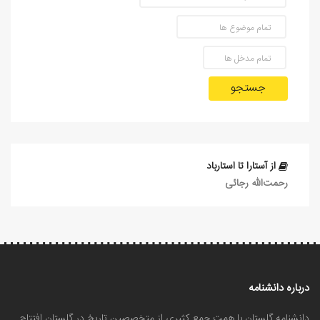
جستجو
از آستارا تا استارباد
رحمت‌الله رجائی
درباره دانشنامه
دانشنامه گلستان با همت جمع کثیری از متخصصین تاریخ در گلستان افتتاح