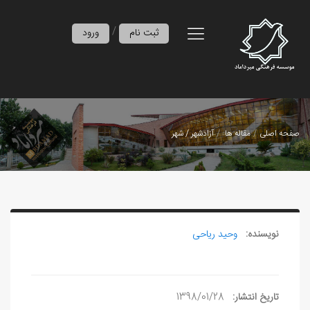
/
ثبت نام
ورود
صفحه اصلی
مقاله ها
آزادشهر / شهر
نویسنده:
وحید ریاحی
تاریخ انتشار:
1398/01/28