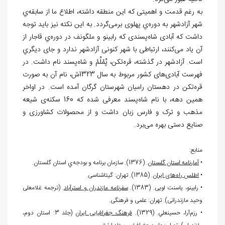
به
رغم قدمت و اهمیتی که این منطقه داشته، اطلاع ما از سابقه
ي
شهر آزادشهر به دوره
ي پهلوی برمی
گردد. به این نکته نیز بايد توجه
داشت که آبادی شاه
پسندی که رابینو و ملگونف در دوره
ي قاجار از
آن یاد می
کنند، ارتباطی با شهر کنونی آزادشهر ندارد و جای دیگري
است. آزادشهر در گذشته، قره
تکن، پُمْلُمْ و شاه
پسند نام داشت. در
فهرست آبادی
های کشور مربوط به سال 1323ش، نام آن به صورت
قره
تکن در دهستان رامیان شهرستان گرگان آمده است. در اواخر
همین دهه، با نام شاه
پسند معرفی شده که 160 سکنه
ی شیعه
مذهب و ترک و فارس زبان داشت و از محصولات کشاورزی و
صنایع دستی بهره می
برد.
منابع:
•
آمارنامه استان گلستان
. (1376). سازمان برنامه و بودجه
ي استان گلستان.
•
اطلس راه
های ایران
. (1385). تهران: گیتاشناسی.
• رابینو، یاسنت لویی. (1383).
سفرنامه مازندران و استرآباد
. (ترجمه غلامعلی
وحید مازندرانی). تهران: علمی و فرهنگی.
• رزم
آرا، حسينعلي. (1329).
فرهنگ جغرافیايی ایران
(جلد 3: استان دوم،