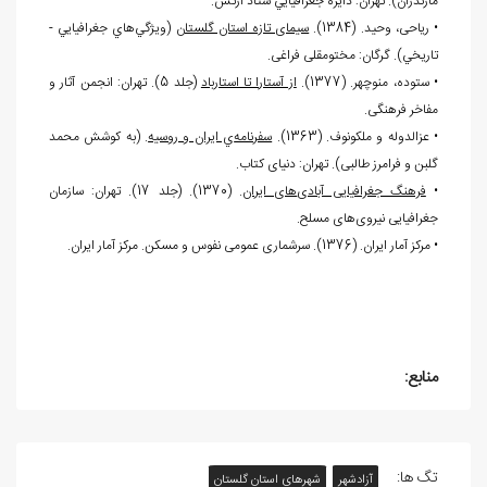
مازندران). تهران: دايره جغرافيايي ستاد ارتش.
• ریاحی، وحید. (1384).
سیمای تازه استان گلستان
(ويژگي
هاي جغرافيايي -
تاريخي). گرگان: مختومقلی فراغی.
• ستوده، منوچهر. (1377).
از آستارا تا استارباد
(جلد 5). تهران: انجمن آثار و
مفاخر فرهنگی.
• عزالدوله و ملكونوف. (1363).
سفرنامه
ي ایران و روسیه
. (به کوشش محمد
گلبن و فرامرز طالبی). تهران: دنیای کتاب.
•
فرهنگ جغرافیایی آبادی
های ایران
. (1370). (جلد 17). تهران: سازمان
جغرافیایی نیروی
های مسلح.
• مرکز آمار ایران. (1376). سرشماری عمومی نفوس و مسکن. مركز آمار ايران.
منابع:
تگ ها:
آزادشهر
شهرهای استان گلستان