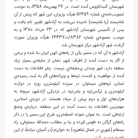
شهرستان گنبدکاووس آمده است. در 27 بهمن
ماه 1358، به موجب
تصویب
نامه
ي شماره 52459 هیأت وزیران، این شهر که پیش از آن
شاه
پسند (یا شاپسند) نامیده می
شد، به آزادشهر تغییر نام یافت و
پس از تأسیس شهرستان آزادشهر که در 23 خرداد 1380 و به
موجب مصوبه
ي شماره 8382/ت24437 هیأت وزیران صورت
گرفت، شهر آزادشهر مرکز شهرستان شد.
آزادشهر با آن که در مسیر یکی از راه
های کهن ایران بنا شده و برخی
از آثار به
دست آمده از اطراف شهر، نشان از سابقه
ی بسیار زیاد
منطقه دارد، شهر چندان پرسابقه
اي نیست. بنابر اطلاعات به
دست
آمده از موقعیت و قدمت تپه
ها و ویرانه
های آثار به ثبت رسیده
ي
استان، تپه
های سیخوان در سیزده کیلومتری، زوزه در دوازده
کیلومتری و نرگس
تپه و ياس
تپه در نزدیکی آزادشهر، مربوط به
هزاره
های اول و دوم پیش از میلاد هستند. در دوره
ي اسلامی،
مهم
ترین اطلاعات به
دست آمده در این منطقه، درباره
ی وضع
ارتباطی است. به عنوان نمونه، اصطخری، شرح این مسیر را در ذکر
راه
های گرگان به طوس آورده و بنا بر مطالب حمدالله مستوفی، راه
بسطام (شهري در شمال شاهرود) به خوارزم (در آسیای میانه)، از این
ناحیه عبور می
کرد.