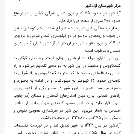
مرکز شهرستان آزادشهر.
آزادشهر در حدود 75 کیلومتری شمال شرقی گرگان و در ارتفاع
حدود 200
متری از سطح دریا قرار دارد.
از نظر برجستگی، این شهر در دامنه واقع شده است. کوه
های تیلان
در جنوب و رودهای قره
سو در دو کیلومتری شمال شرقی و قره
چای
در 4 کیلومتری مغرب شهر جریان دارند. آزادشهر دارای آب و هوای
معتدل و مرطوب است.
این شهر دارای موقعیت ارتباطی ویژه
ای است. راه اصلی گرگان به
گنبدکاووس و مشهد، در این شهر به دو مسیر تقسیم می
شود و راه
شمالی به فاصله
ی حدود 18 کیلومتر به گنبدکاووس و راه شرقی به
فاصله
ی حدود 26 کیلومتر به مینودشت و در ادامه به بجنورد و
مشهد می
رسد. همچنین این شهر در مسیر یکی از قدیمی
ترین
راه
های شمالی ایران، میان استان
های گلستان و سمنان (در جنوب
البرز) قرار دارد و در این مسیر، گردنه
ي خوش
ییلاق از مناطق
حساس به شمار می
رود. این شهر در سرشماری عمومی نفوس و
مسکن سال 1375ش، 33082 نفر جمعیت داشت.
آزادشهر در سال 1342 به شهر تبديل شد و در فهرست تقسيمات
كشوري سال 1355ش، نام آن در نقاط شهری بخش رامیان