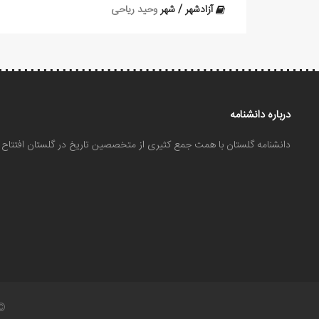
آزادشهر / شهر
وحید ریاحی
درباره دانشنامه
دانشنامه گلستان با همت جمع کثیری از متخصصین تاریخ در گلستان افتتا
©