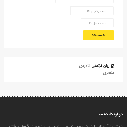
جستجو
زبان ترکمنی
آنادردی
عنصری
درباره دانشنامه
دانشنامه گلستان با همت جمع کثیری از متخصصین تاریخ در گلستان افتتاح