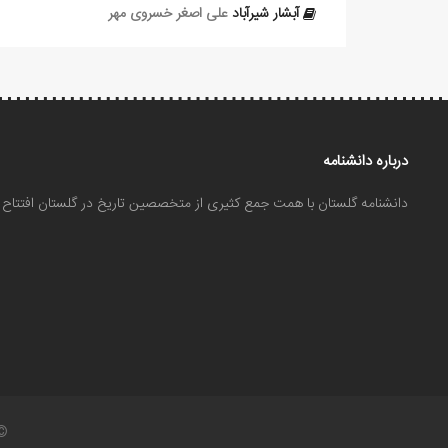
آبشار شیرآباد
علی‏ اصغر خسروی مهر
درباره دانشنامه
دانشنامه گلستان با همت جمع کثیری از متخصصین تاریخ در گلستان افتتا
©