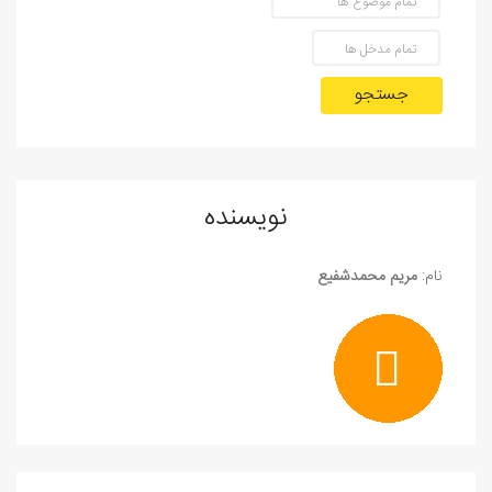
جستجو
نویسنده
نام:
مریم محمدشفیع