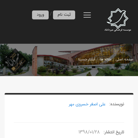
/
ثبت نام
ورود
صفحه اصلی
مقاله ها
آبشار حسینا
نویسنده:
علی‏ اصغر خسروی مهر
تاریخ انتشار:
1398/01/28