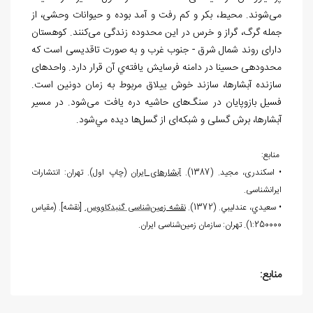
می
شوند. محیط، بکر و کم رفت و آمد بوده و حیوانات وحشی، از
جمله گرگ، گراز و خرس در این محدوده زندگی می
کنند. کوهستان
دارای روند شمال شرق - جنوب غرب و به صورت تاقدیسی است که
محدوده‏ی حسینا در دامنه فرسایش یافته
ي آن قرار دارد. واحدهای
سازنده آبشارها، سازند خوش ییلاق مربوط به زمان دونین است.
فسیل بازوپایان در سنگ
های حاشیه دره یافت می
شود. در مسیر
آبشارها، برش گسلی و شبکه
ای از گسل
ها ديده مي
شود.
منابع:
•
اسکندری، مجید. (1387).
آبشارهای ایران
(چاپ اول). تهران: انتشارات
ایران‏شناسی.
•
سعيدي، عندليبي. (1372).
نقشه زمین
شناسی گنبدکاووس.
[نقشه]. (مقیاس
1:250000). تهران: سازمان زمین
شناسی ایران.
منابع: