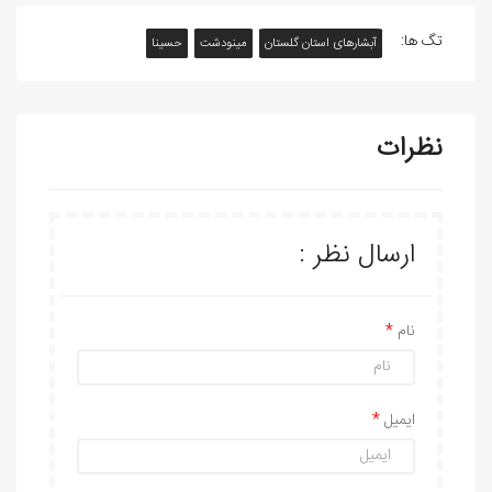
تگ ها:
آبشارهای استان گلستان
مینودشت
حسینا
نظرات
ارسال نظر :
نام
ایمیل