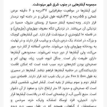
مجموعه‏ آبشارهایی در جنوب شرق شهر مینودشت.
این آبشارها در موقعیت جغرافیایی 37درجه و 6 دقیقه عرض
شمالی و 55درجه و 33دقیقه طول شرقی و در دامنه کوه نرم‏دار
قرار دارند. وجه
تسمیه آبشار حسینا از روستای متروک حسینا در
نزدیکی آن می
باشد. در نزديكي تنگه معروف چهل
چاي (چل
چاي) و
در فاصله 10 كيلومتري از مينودشت قرار دارد. این آبشارهای کوچک
و بزرگ، در امتداد یک دره
ی باریک و پرشیب قرار دارند و در نهایت
به رودخانه چهل
چای وارد می
شوند. جاده
ی آسفالته از کنار دره عبور
می
کند، ولی آبشارها از دور دیده نمی
شوند. محدوده‏ی آبشارها
دارای طبیعت بکر است. جنگل انبوه، شیب زیاد، پهنای کم و
صخره
ای بودن کناره
های دره
، سبب شده است که امکان اقامت
بازدیدکنندگان در حاشیه آبشارها فراهم نباشد. آبشارها در مسیری
به طول 500 تا 600 متر در یک شیب تند قرار دارند. فاصله
ی بین
آبشار دوم و سوم بیشتر از بقیه است. آبشار اصلی، ششمین آبشار
است که صخره
ای و حدود 16 متر ارتفاع دارد و صعود از آن دشوار
است. منبع تأمین آب، از چشمه
ای است که در بالادست آبشارها قرار
دارد. انجیلی، افرا، توسکا، تمشک، ولیک، خزه، سرخس و
پرسیاووشان از گیاهانی هستند که در طول مسیر دره دیده