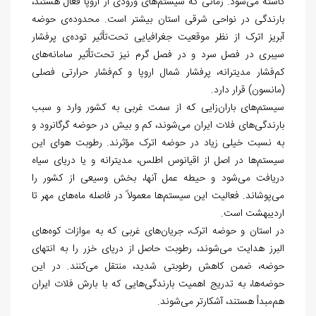
کاسته می
شود. زمانی که سیستم
های ورودی از اروپا فعال هستند،
بارندگی در نواحی شرقی استان بیشتر است. محدوده‏‌ی حوضه
آبریز اترک از نظر موقعیت جغرافیایی تحت‏‌تأثیر توده‌‏ی پرفشار
سیبری در فصل سرد و در فصل گرم نیز تحت
تأثیر سامانه
های
کم
فشار مدیترانه، پرفشار شمال اروپا و کم
فشار حرارتی فصلی
(مانسون) قرار دارد.
سیستم
های باران
زایی که از سمت غربی به کشور وارد و سبب
بارندگی
های فلات ایران می‏‌شوند، کم و بیش در حوضه گرگان‏رود و
به نسبت خیلی زیاد در حوضه اترک مؤثرند. رطوبت هوای این
سیستم
ها در اصل از اقیانوس اطلس، مدیترانه و یا دریای سیاه
دریافت می‏‌شود و حیطه عمل آن‏ها، بخش وسیعی از کشور را
می
پوشاند. فعالیت این سیستم
ها معمولاً در فاصله ماه
های مهر تا
اردیبهشت است.
در استان و حوضه اترک، جریان
های غربی که به موازات کوه
های
البرز هدایت می
شوند، رطوبت حاصل از دریای خزر را به انتهای
حوضه، ضمن کاهش رطوبتی شدید، منتقل می
کنند. در این
حوضه
ها، به تدریج اهمیت بارندگی
هایی که با بارش فلات ایران
هم
مبدأ هستند، آشکارتر می‏‌شوند.