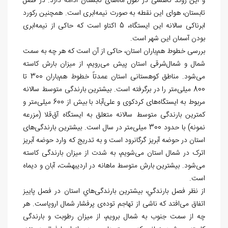
و این روند کاهشی در طول ماه‌های تابستان ادامه دارد. در فصل
تابستان، هوای این نقطه به صورت نیمه‌‏ابری است. همچنین رکورد
ابرناکی سالانه این ایستگاه، 5 اکتاو است که حاکی از نیمه
ابری
بودن آسمان این شهر است.
بررسی خطوط هم
باران استان، حاکی از آن است که هر چه به سمت
شمال و شمال‏‌شرقی استان پیش می
رویم، از میزان بارش کاسته
می‏‌شود. مناطق کوهستانی استان عمدتاً خطوط هم
باران 300 تا
800 میلی
متر را در برگرفته است. بیشترین بارندگی متوسط سالانه
مربوط به ایستگاه
های کردکوی و علی
آباد با بیش از 600 میلی
متر و
کمترین بارندگی متوسط سالانه متعلق به ایستگاه آق
قلا (مزرعه
نمونه) با حدود 300 میلی
متر در سال است. بیشترین بارندگی
های
استان در حوضه آبریز گرگان‏رود است و به تدریج که وارد حوضه آبریز
اترک در شمال استان می
شویم، به شدت از میزان بارندگی کاسته
می
شود. بیشترین بارش متوسط ماهانه در اردیبهشت، آبان و دی‏ماه
است.
از نظر فصل بارندگي، بیشترین بارندگی
هاي استان در فصل پاییز
اتفاق می
افتد که ناشی از تهاجم توده‏‌ی پرفشار شمال اروپاست. هر
چه از سمت جنوب به شمال برویم، از میزان رطوبت و بارندگی