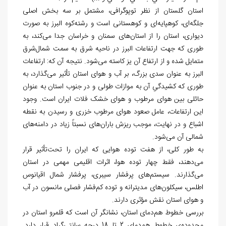
استان گلستان از نظر توپوگرافی، مشتمل بر سه بخش اصلی
جلگه
ای، کوهپایه
ای و کوهستانی است و رشته
کوه البرز به صورت
دیواری، استان را از استان
های سمنان و خراسان جدا می
کند، به
طوری که جهت ارتفاعات البرز در ناحیه شرق به سمت شمال‏‌شرق
متمایل شده و از ارتفاع آن یز کاسته می
شود. نتیجه آن که: ارتفاعات
البرز به عنوان سدی بزرگ، بر آب و هوای استان تأثیر می
گذارد، به
طوری که کشیدگیِ آن به موازات طولی و در جنوب استان به عنوان
حائلی بین هوای مرطوب و هوای خشک فلات ایران است. وجود
این ارتفاعات، عامل صعود هوای مرطوب خزری و رسیدن به نقطه
اشباع و در نهایت، موجب ریزش باران
های نسبتاً زیاد در دامنه
های
شمالی آن می‏‌شود.
به طور کلی، از هفت توده هوایی که ایران را تحت
تأثیر قرار
می
دهند، فقط چهار توده هوا، اثرات اقلیمی مهمی در استان
می
گذارند. سیستم
های پرفشار سیبری، پرفشار شمال اقیانوس
اطلس، سیکلون
های مدیترانه و توده کم
فشار فصلی مانسون در آب
و هوای استان نقش مؤثری دارند.
بررسی خطوط هم
دمای استان، نشانگر آن است که قلمرو استان در
محدوده‏‌ی خطوط هم
دمای 2 تا 18 درجه سانتی
گراد قرار دارد.