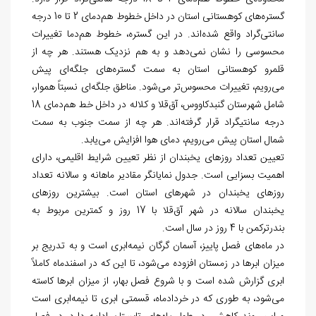
گستره
های کوهستانی استان در داخل خطوط هم
دمای 2 تا 10 درجه
سانتی
گراد واقع شده
اند. در این گستره، خطوط هم
دما تغییرات
محسوسی را نشان نمی
دهد و به هم نزدیک هستند. هر چه از
قلمرو کوهستانی استان به سمت گستره
های جلگه
ای پیش
می
رویم، تغییرات محسوس
تر می
شود. مناطق جلگه
ای نسبتاً هموار،
شامل شهرستان گنبدکاووس، آق
قلا و کلاله در داخل خط هم
دمای 18
درجه سانتی‏گراد قرار گرفته
اند. هر چه از سمت جنوب به سمت
شمال استان پیش می
رویم، دمای هوا افزایش می
یابد.
تعیین تعداد روزهای یخبندان از نظر تعیین شرایط اقلیمی، دارای
اهمیت بسزایی است. جدول نمایانگر مقادیر ماهانه و سالانه تعداد
روزهای یخبندان در شهرهای استان است. بیشترین روزهای
یخبندان سالانه در شهر آق
قلا با 17 روز و کمترین مربوط به
بندرترکمن با 4 روز در سال است.
در ماه‌های فصل پاییز، آسمان گرگان نیمه‌ابری است و به تدریج بر
میزان ابرها در زمستان افزوده می‌شود، تا این که در اسفندماه کاملاً
ابری گزارش شده است و با شروع فصل بهار، از میزان ابرها کاسته
می‏‌شود، به طوری که در خردادماه، قسمتی ابری تا نیمه‌ابری است