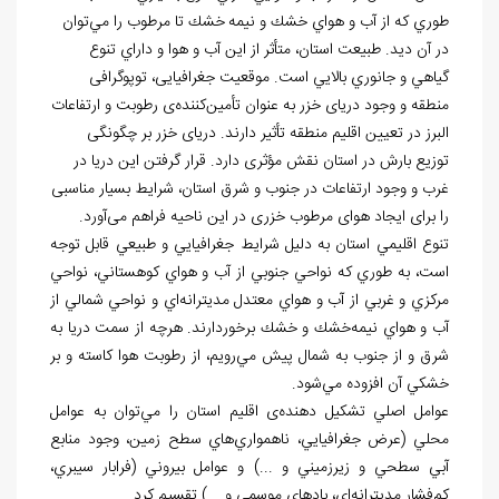
طوري كه از آب و هواي خشك و نيمه
خشك تا مرطوب را مي‌‏توان
در آن دید. طبيعت استان، متأثر از اين آب و هوا و داراي تنوع
گياهي و جانوري بالایي است. موقعیت جغرافیایی، توپوگرافی
منطقه و وجود دریای خزر به عنوان تأمین
کننده‏‌ی رطوبت و ارتفاعات
البرز در تعیین اقلیم منطقه تأثیر دارند. دریای خزر بر چگونگی
توزیع بارش در استان نقش مؤثری دارد. قرار گرفتن این دریا در
غرب و وجود ارتفاعات در جنوب و شرق استان، شرایط بسیار مناسبی
را برای ايجاد هوای مرطوب خزری در این ناحیه فراهم می‌آورد.
تنوع اقليمي استان به دليل شرايط جغرافيایي و طبيعي قابل توجه
است، به طوري كه نواحي جنوبي از آب و هواي كوهستاني، نواحي
مركزي و غربي از آب و هواي معتدل مديترانه‌‏اي و نواحي شمالي از
آب و هواي نيمه‏‌خشك و خشك برخوردارند. هرچه از سمت دريا به
شرق و از جنوب به شمال پيش مي‌‏رويم، از رطوبت هوا كاسته و بر
خشكي آن افزوده مي‏‌شود.
عوامل اصلي تشكيل دهنده‏‌ی اقليم استان را مي‏‌توان به عوامل
محلي (عرض جغرافيایي، ناهمواري‏‌هاي سطح زمين، وجود منابع
آبي سطحي و زيرزميني و ...) و عوامل بيروني (فرابار سيبري،
كم‏‌فشار مديترانه
اي، بادهاي موسمي و ...) تقسيم کرد.