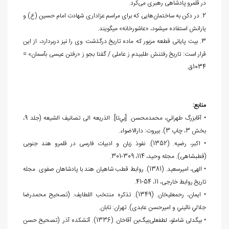
در قلمرو پادشاهی رهبری می‌کرد.
2. در دکن به‏ ساختمان‌هایی که برای مراسم عزاداری‏ شهادت امام حسین (ع) و
یارانش استفاده می‏شود، «عاشورخانه» می‎‏گویند.
3. بیت پایانی قطعه مزبور که ماده تاریخ درگذشت وی را نیز دربردارد، از این
قرار است: تاریخ رفتنش طلبیدم ز عاملی / گفتا بجو ز «رفتن عیسی بآسمان» =
1034ق.
منابع:
• آقابزرگ طهراني، محمدمحسن. [بي‌تا]. الذریعه الی تصانیف الشیعه (جلد 9،
بخش 3، چاپ 3). بیروت: دارالاضواء.
• اکبر، رضیه. (1352). نفوذ زبان و ادبیات فارسی در قلمرو هند جنوبی
(قطب‏شاهی). مجله وحید، 114، 309-301.
• الهی، امیرسعيد. (1381). روابط قطب شاهیان هند با پادشاهان صفوی. مجله
تاریخ روابط خارجی، 11، 54-41.
• ایمان، رحم‏علی‏خان. (1349). تذکره منتخب ‌اللطایف. (تصحیح محمدرضا
جلالي نائيني و امیرحسن عابدی). تهران: تابان.
• بیگدلی شاملو، لطفعلی‌بیگ‌بن آقاخان. (1336). آتشکده آذر. (تصحیح حسن