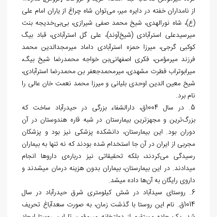
از نامداران خفته در دایره میر، می‌توان شاه چراغ از یاران امام علی
(ع)، شاه نورالهدی، شیخ محمد صفی شیرازی، بی‌بی‌خدیجه بنت
میرسیدعلی استرآبادی (شیخ‌آوند)، علی گل استرآبادی، قباد بیگ
کوکبی گرجی، میرزا حمزه استرآبادی داماد میرمجدالدین محمد
فرزند میرمؤمن، فکری اصفهانی‌بن خواجه محمدرضا شیخ بیگ،
میرابوتراب فطرت مشهدی، میرمحمدجعفر بن محمدرضا استرآبادی،
شیخ معین الدین اوحدی بلیانی و میرزا محمد نعمت خان عالی را
نام برد.
5. در سال 1004ق، دارالشفاء بزرگی در حیدرآباد ساخت که
بزرگ‌ترین‏ و مجهزترین بیمارستان در شبه قاره هندوستان در آن
دوران بود. این بیمارستان، دانشکده پزشکی نیز بود و پزشکان
مجربی‏ از ایران در آن جا استخدام شده بودند که نه‏ تنها به بیماران
رسیدگی می‌کردند، بلکه‏ تحقیقاتی نیز درباره‌ی داروها انجام
می‏دادند. در این بیمارستان، بیماران بدون هزینه‏ درمان می‏شدند و
داروی رایگان به آن‌ها داده‏ می‏شد.
6. روستای سیدآباد در شش کیلومتری شرق حیدرآباد در سال
1014ق. نام این روستا با گذشت زمان، به صورت سعدآباغ تحریف