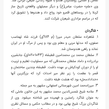
تماس و آشنایی روستاییان هندو با شیوه زندگی شیعی ایرانی شد.
وی «علم» حضرت عباس(ع) و دیگر سمبل‎های‏ واقعه‌ی تاریخ ساز
کربلا را در روستاهای قلمرو خود رواج داد و هندوها را تشویق ‏کرد
که در مراسم‏ عزاداری شیعیان شرکت کنند.
• شاگردان
1. شاهزاده سلطان حیدر میرزا (م 984ق) فرزند شاه تهماسب
صفوی، که مدت‎ها مربی و معلم وی بود و پس از مرگ او در ایران
نماند و راهی هندوستان شد.
2. سلطان محمد بن محمدامین قطب‏شاه (1043-1020ق)، جانشین،
برادرزاده و داماد سلطان محمدقلی که میر مسئولیت تعلیم و تربیت
او را از دوران کودکی‎اش بر عهده داشت. قطب‏شاه چندین ساختمان‏ و
قصر با عظمت را زیر نظر میر احداث کرد که‏ بزرگ‎ترین آن‎ها
«خدادادمحل» بود که هشت‏ طبقه داشت.
3. میرزامحمد امین شهرستانی اصفهانی مشهور به میر جمله.
4. علامه شیخ شمس‌الدین محمد مشهور به ابن خاتون عاملی که
به عنوان شاگرد راستین و فهمیده میر شناخته می‎شود. وی از
شاگردان بزرگ شیخ بهایی بود و در مطالب حکمی و مسائل نظری