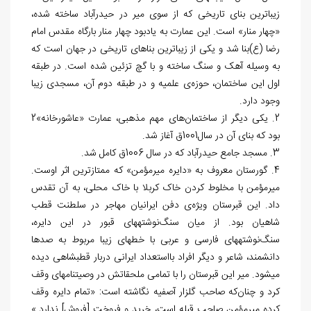
زیباترین بنای تاریخی که از سوی میر در حیدرآباد ساخته شده،
«چهار منار» است. این‏ عمارت به یادبود چهار منار بارگاه مقدس‏ امام
رضا (ع)بنا شد و یکی از زیباترین بناهای تاریخی در جهان است که
به وسیله آهک و سنگ ساخته و با گچ تزئین شده است. در طبقه
اول این‏ ساختمان، حوزه‌ی علمیه و در طبقه دوم آن، مسجدی زیبا
وجود دارد.
2. یکی دیگر از ساختمان‌های مهم مذهبی،‏ عمارت «عاشورخانه»2
بود که بنای آن در سال1001ق آغاز شد.
3. مسجد جامع‏ حیدرآباد که در سال 1006ق کامل شد.
4. گورستان معروف به «دایره میرمؤمن» که ممتازترین اثر اوست.
میرمؤمن با مخلوط کردن خاک‏ کربلا با خاک محلی، به آن تقدس
داد. این قبرستان ویژه‌ی دفن ایرانیان مهاجر در سلطنت‏ قطب
شاهیان بود. از میان ‌سنگ‌نوشته‏های‏ قبور در این دایره،
سنگ‌نوشته‏های‏ فارسی و عربی با خط‎های زیبا مربوط به‏ صدها
دانشمند، شاعر و دیگر افراد بااستعداد ایرانی دربار قطب‏شاهی دیده
می‏شود. میر این قبرستان را با تمامی ملحقاتش در وصیت‎نامه‎ای وقف
کرد و چنان‌که صاحب گلزار آصفیه نگاشته است: «تمام دایره وقف
کرده میرمؤمن صاحب قبله است، خرید و فروخت [فروش] ندارد.»