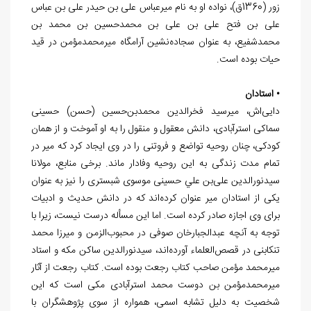
زور (1360ق)، نواده او به نام میرعباس علی بن حیدر علی بن عباس
علی بن فتح علی بن علی بن محمدحسین بن محمد بن
محمدشفیع، به عنوان سجاده‌نشین آرامگاه میرمحمدمؤمن در قید
حیات بوده است.
• استادان
دایی‌اش، میرسید فخرالدین محمدبن‌حسین (حسن) حسینی
سماکی استرآبادی، دانش معقول و منقول را به او آموخت و از همان
کودکی، چنان روحیه تواضع و فروتنی را در وی ایجاد کرد که میر در
تمام مدت زندگی به این روحیه وفادار ماند. برخی منابع، مولانا
سیدنورالدین علی‌بن علي حسینی موسوی شبستری را نیز به عنوان
یکی از استادان میر عنوان کرده‌اند که در دانش حدیث و ادبیات
برای وی اجازه صادر کرده است. اما این مسأله درست نیست، زیرا با
توجه به آنچه عبدالجبارخان صوفی در محبوب‌الزمن و میرزا محمد
تنکابنی در قصص‌العلماء آورده‌اند، سیدنورالدین ساکن مکه و استاد
میرمحمد مؤمن صاحب کتاب رجعت بوده است. کتاب رجعت از آثار
میرمحمدمؤمن بن دوست محمد استرآبادی مکی است که این
شخصیت به دلیل تشابه اسمی، همواره از سوی پژوهشگران با