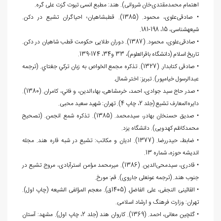
اهتمام محمدمقتدی‌خان شروانی). هند: مطبع انسی تیوت گزت علی گره.
• صادقی‌علوی، محمود. (1385). قطب‎شاهیان؛ احیاگران تشیع در دکن.
شیعه‎شناسی، 15، 198-181.
• صادقی‌علوی، محمود. (1387). دوران طلایی حکومت قطب شاهیان در دکن.
تاریخ اسلام (دانشگاه باقرالعلوم)، 33 و34، 174-139.
• صادقی کتابدار. (1327). تذکره مجمع الخواص به زبان تركي جغتاي. (ترجمه
عبدالرسول خیامپور). تبریز: اختر شمال.
• صدر حاج سید جوادی، احمد، خرمشاهی، بهاءالدین، و فاني، کامران. (1380).
دایره‌المعارف تشیع (جلد 2، چاپ 4). تهران: شهید سعید محبی.
• صدیق حسن‏خان بهادر، سیدمحمد. (1385). تذکره شمع انجمن. (تصحیح
محمدکاظم کهدویی). دانشگاه یزد.
• ضابط، حیدررضا. (1377). ادیان و مکاتب: تشیع در شبه قاره هند. مجله
اندیشه حوزه، شماره 13.
• قادری، سیدمحی‌الدین. (1386). میرمحمد مؤمن استرآبادی، مروج تشیع در
جنوب هند. (ترجمه عون‏علی جاروی). قم: مورخ.
• القائینی النجفی، علی الفاضل. (1405ق). معجم المؤلفی الشیعه (چاپ اول).
تهران: وزارت فرهنگ و ارشاد اسلامی.
• گلچین معانی، احمد. (1369). کاروان هند (جلد 2، چاپ اول). مشهد: آستان