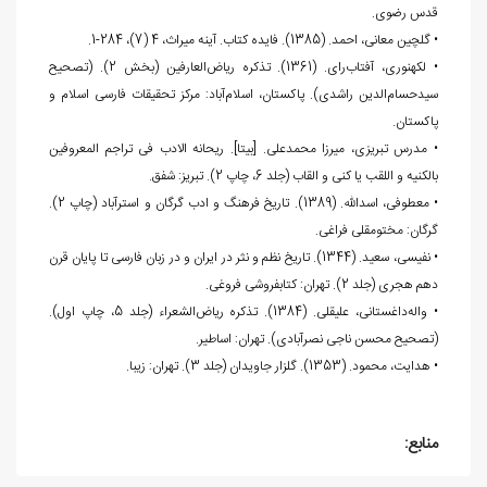
قدس رضوی.
• گلچین معانی، احمد. (1385). فایده کتاب. آینه میراث، 4 (7)، 284-1.
• لکهنوری، آفتاب‌رای. (1361). تذکره ریاض‌العارفین (بخش 2). (تصحیح
سیدحسام‌الدین راشدی). پاكستان، اسلام‌آباد: مرکز تحقیقات فارسی اسلام و
پاکستان.
• مدرس تبریزی، میرزا محمدعلی. [بی‏تا]. ریحانه الادب فی تراجم المعروفین
بالکنیه و اللقب یا کنی و القاب (جلد 6، چاپ 2). تبریز: شفق.
• معطوفی، اسدالله. (1389). تاریخ فرهنگ و ادب گرگان و استرآباد (چاپ 2).
گرگان: مختومقلی فراغی.
• نفیسی، سعید. (1344). تاریخ نظم و نثر در ایران و در زبان فارسی تا پایان قرن
دهم هجری (جلد 2). تهران: کتابفروشی فروغی.
• واله‌داغستانی، علیقلی. (1384). تذکره ریاض‌الشعراء (جلد 5، چاپ اول).
(تصحیح محسن ناجی نصرآبادی). تهران: اساطیر.
• هدایت، محمود. (1353). گلزار جاویدان (جلد 3). تهران: زیبا.
منابع: