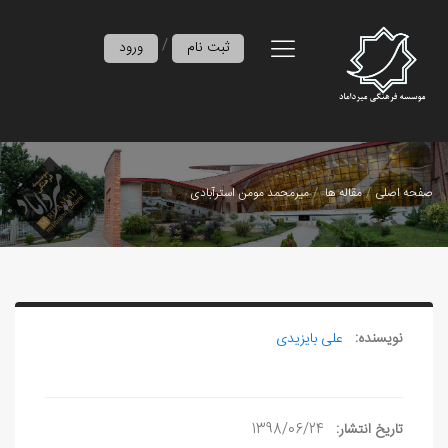
/
ثبت نام
ورود
صفحه اصلی
مقاله ها
میرمحمد مومن استرآبادی
نویسنده:
علی بایزیدی
تاریخ انتشار:
1398/06/24