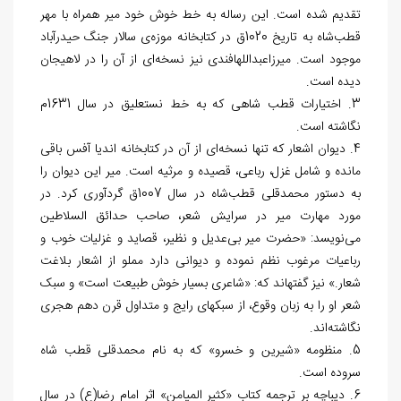
تقدیم شده است. این رساله به خط خوش خود میر همراه با مهر
قطب‌شاه به تاریخ 1020ق در کتابخانه موزه‌ی سالار جنگ حیدرآباد
موجود است. میرزاعبدالله‏افندی نیز نسخه‌ای از آن را در لاهیجان
دیده است.
3. اختیارات قطب شاهی که به خط نستعلیق در سال 1631م
نگاشته است.
4. دیوان اشعار که تنها نسخه‌ای از آن در کتابخانه اندیا آفس باقی
مانده و شامل غزل، رباعی، قصیده و مرثیه است. میر این دیوان را
به دستور محمدقلی قطب‌شاه در سال 1007ق گردآوری کرد. در
مورد مهارت میر در سرایش شعر، صاحب حدائق السلاطین
می‌نویسد: «حضرت میر بی‌عدیل و نظیر، قصاید و غزلیات خوب و
رباعیات مرغوب نظم نموده و دیوانی دارد مملو از اشعار بلاغت
شعار.» نیز گفته‎اند که: «شاعری بسیار خوش طبیعت است» و سبک
شعر او را به زبان وقوع، از سبک‎های رایج و متداول قرن دهم هجری
نگاشته‌اند.
5. منظومه «شیرین و خسرو» که به نام محمدقلی قطب شاه
سروده است.
6. دیباچه بر ترجمه کتاب «کثیر المیامن» اثر امام رضا(ع) در سال