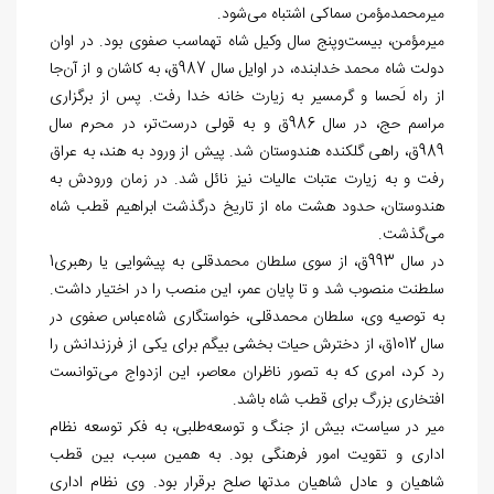
میرمحمدمؤمن سماکی اشتباه می‌شود.
میرمؤمن، بیست‌و‌پنج سال وکیل شاه تهماسب صفوی بود. در اوان
دولت شاه محمد خدابنده، در اوایل سال 987ق، به کاشان و از آن‌جا
از راه لَحسا و گرمسیر به زیارت خانه خدا رفت. پس از برگزاری
مراسم حج، در سال 986ق و به قولی درست‌تر، در محرم سال
989ق، راهی گلکنده هندوستان شد. پیش از ورود به هند، به عراق
رفت و به زیارت عتبات عالیات نیز نائل شد. در زمان ورودش به
هندوستان، حدود هشت ماه از تاریخ درگذشت ابراهیم قطب شاه
می‌گذشت.
در سال 993ق، از سوی سلطان محمدقلی به پیشوایی یا رهبری1
سلطنت منصوب شد و تا پایان عمر، این منصب را در اختیار داشت.
به توصیه وی، سلطان محمدقلی، خواستگاری شاه‌عباس صفوی در
سال 1012ق، از دخترش حیات بخشی بیگم برای یکی از فرزندانش را
رد کرد، امری که به تصور ناظران معاصر، این ازدواج می‌توانست
افتخاری بزرگ برای قطب شاه باشد.
میر در سیاست، بیش از جنگ و توسعه‌طلبی، به فکر توسعه نظام
اداری و تقویت امور فرهنگی بود. به همین سبب، بین قطب
شاهیان و عادل شاهیان مدت‎ها صلح برقرار بود. وی نظام‏ اداری