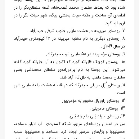
شد. یک جاده مستقیم از دولتخانه میرمؤمن تا این روستا ایجاد
شده بود که بعدها سلطان محمد قطب‌شاه، قلعه سلطان‌نگر را در
ادامه‌ی آن ساخت و ملکه حیات بخشی بیگم، شهر حیات نگر را در
آن‌جا بنا کرد.
7. روستای میرپیته در هشت مایلی جنوب شرقی حیدرآباد.
8. روستای دیگری به نام مشابه میرپیته در 13 کیلومتری حیدرآباد
در سال 1019ق.
9. روستای مؤمن‏پیته در 50 مایلی غرب حیدرآباد.
10. روستای کوچک ظل‌الله گوره که اکنون به آن جل‌الله گوره گفته
می‌شود. این روستا به نام برادرزاده‌ی سلطان محمدقلی یعنی
سلطان محمد ملقب به ظل‌الله، آباد شد.
11. روستای اُپّل حویلی حیدرآباد که در فاصله هشت یا نه مایلی شهر
است.
12. روستای راوریال مشهور به مؤمن‌پور.
13. روستای مامرپَلی.
14. روستای جرله پَلی یا چرله پَلی.
میر در تمامی روستاهای مزبور، شبکه گسترده‌ی آب انبار، مساجد،
حسینیه‏ها و باغ‌های سرسبز ایجاد کرد. مساجد و حسینیه‏ها سبب