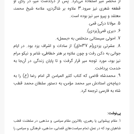
از محضر میر استفاده می‎‌کرد. پس از درگذشت میر، در رثای او
قطعه شعری نیز سرود.3 علاوه بر شاگردی، علامه شیخ محمد،
معتقد و پیرو میر نیز بوده است.
5. مولانا درکی قمی.
6. دیری قمی(یزدی).
7. احولی سیستانی متخلص به «بسمل».
8. عشرتی یزدی(م 1037ق): از سادات و اشراف یزد بود. در ایام
جوانی به دکن رفت و چون علاوه بر هنر خطاطی، شاعر و نیکو مرام
نیز بود، مورد توجه میر قرار گرفت و تا پایان زندگی در آن‌جا به
خدمت پرداخت.
9. محمدشاه قاضی که کتاب کثیر المیامن اثر امام رضا (ع) را به
دیباچه‌ی استادش میر محمد مؤمن، به دستور سلطان محمد قطب
شاه به فارسی ترجمه کرد.
پی‌نوشت:
1. مقام پیشوایی یا رهبری، بالاترین مقام‏ سیاسی و مذهبی در سلطنت قطب
شاهیان‏ بود که در عمل، تمام سیاست‌های‏ قضایی، مذهبی، فرهنگی و سیاسی را