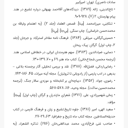
سادات ناصری). تهران: امیرکبیر.
• تاج‌الدینی، ژاله. (1389). دیدگاه‌های آقااحمد بهبهانی درباره تشیع در هند.
پیام بهارستان، 2 (7)، 928-909.
• تنکابنی، میرزامحمد. [بی‏تا]. قصص العلماء (جلد 2). (به اهتمام ولی‏الله بن
محمدحسن خراسانی). چاپ سنگی. [بي‌جا]: [بي‌نا].
• حسینی‌گرگانی، میرتقی. (1384). فرهنگ نامه مفاخر استرآباد و جرجان (جلد
2، چاپ اول). گرگان: پیک ریحان.
• دسایی، ضیاءالدین. (1383). سهم هنرمندان ایرانی در خطاطی اسلامی هند.
(ترجمه محسن شجاع‌خانی). کتاب ماه هنر، 69 و 70، 139-130.
• رضایی‌اردانی، فضل‌الله. (1388). نقد و بررسی تحلیلی آثار برجسته بلاغی –
بدیعی در ادب پارسی (از رادویانی تا ثروتیان). مجله آینه میراث، 45، 186-143.
• رضوی، جواد. (1352). دیباچه‌ای بر کتابخانه و موزه‌ی سالار جنگ. (ترجمه
محمدحسین ساکت). مجله وحيد، 116، 578-568.
• زمانی شهمیرزادی، علی. (1371). شعرای مازندران و گرگان (چاپ اول). [بی‏جا]:
مؤلف.
• سعید الهی، امیر. (1381). جلوه تاریخ تشیع و زبان و فرهنگ فارسی در کتاب
حديقه‌السلاطين. مجله کتاب ماه تاریخ و جغرافیا، 63، 29-27.
• صاحب غنی فرخ‌آبادی، محمد عبدالغنی‌خان. (1916). تذکره الشعراء. (به