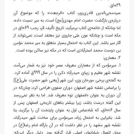
1029ق.
سیدمحی‌الدین قادری‌زور، کتاب «الرجعت» را که موضوع آن
درباره‌ی بازگشت حضرت امام مهدی(عج) است، به میر نسبت داده،
اما چنان‎که از خاتمه‌ی کتاب برمی‎آید، تاریخ تألیف اثر، رجب 1069ق در
مکه است و چنان‎که عون علی جاروی نیز معتقد است، نمی‌تواند از
آثار میر باشد. این کتاب به احتمال بسیار متعلق به میر محمد مؤمن
بن دوست محمد استرآبادی است که در مکه نیز ساکن بوده است.
2. معماری:
1. میرمؤمن که از معماران معروف عصر خود نیز به شمار می‌آمد،
نقشه شهر عظیم و زیبای‏ حیدرآباد دکن را در سال 999ق آماده کرد.
به گفته‌ی برخی مورخان وی‏، این شهر (یعنی شهر حضرت علی(ع))
را براساس نقشه شهر اصفهان دوران صفوی‏ طراحی کرد، چنان‌که در
آن دوران‏ به عنوان «اصفهان نو» معروف شد. اما به نظر نمی‌رسد
این گفته درست باشد، زیرا بیشتر بناهای تاریخی اصفهان پس از
سال 1006ق، که شاه‌عباس اول به عنوان پایتخت آن را برگزید، بنا
شد. بنابراین به احتمال زیاد، میرمؤمن برای ساخت شهر حیدرآباد،
نقشه شهر مشهد را در نظر داشت که در آن بارگاه امام رضا(ع) در
محل اتصال خیابان‎های اصلی قرار گرفته بود. دلیل دیگر این‌که: