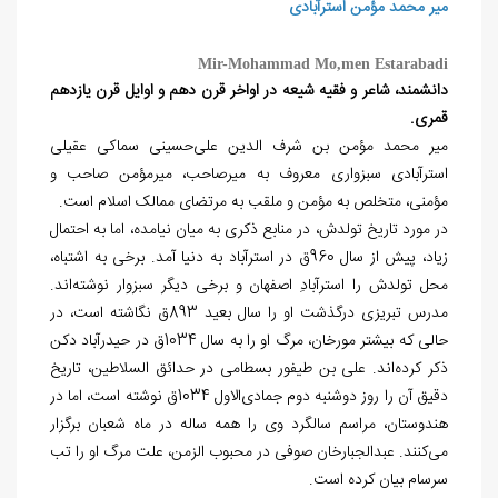
میر محمد مؤمن استرآبادی
Mir-Mohammad Mo,men Estarabadi
دانشمند، شاعر و فقیه شیعه در اواخر قرن دهم و اوایل قرن یازدهم
قمری.
میر محمد مؤمن بن‌ شرف‌ الدین علی‌حسینی سماکی عقیلی
استرآبادی سبزواری معروف به میرصاحب، میرمؤمن صاحب و
مؤمنی، متخلص به مؤمن و ملقب به مرتضای ممالک اسلام است.
در مورد تاریخ تولدش، در منابع ذکری به میان نیامده، اما به احتمال
زیاد، پیش از سال 960ق در استرآباد به دنیا آمد. برخی به اشتباه،
محل تولدش را استرآبادِ اصفهان و برخی دیگر سبزوار نوشته‌اند.
مدرس تبریزی درگذشت او را سال بعید 893ق نگاشته است، در
حالی که بیشتر مورخان، مرگ او را به سال 1034ق در حیدرآباد دکن
ذکر کرده‌اند. علی بن طیفور بسطامی در حدائق السلاطین، تاریخ
دقیق آن را روز دوشنبه دوم جمادی‌الاول 1034ق نوشته است، اما در
هندوستان، مراسم سالگرد وی را همه ساله در ماه شعبان برگزار
می‌کنند. عبدالجبارخان صوفی در محبوب الزمن، علت مرگ او را تب
سرسام بیان کرده است.