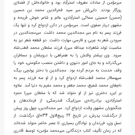
میرمؤمن از سادات معروف استرآباد بود و خانواده‌اش از فضلای
روزگار بودند. دایی‌اش میر سید فخرالدین محمد بن حسین
(حسن) حسینی سماکی استرآبادی، عالم و شاعر خوش قریحه و
مشهور دربار صفوی است. میرمؤمن در دکن ازدواج کرد و تنها یک
فرزند پسر به نام میر مجدالدین محمد داشت. میرمجدالدین در
سرودن شعر به عربی و فارسی مهارت داشت. دو قطعه شعر نیز به
مناسبت تولد شاهزاده عبدالله میرزا، فرزند سلطان محمد قطب‌شاه
سرود. وی بیشتر وقتش را به همراهی با درویشان و مسافران
می‌گذراند و به جای امور دنیوی و داشتن منصب حکومتی، خود را
وقف خدمت به مردم کرده بود. مجدالدین با دختر یولچی بیگ،
سپهسالار محمد قطب‌شاه ازدواج کرد و از او سه فرزند پسر به
نام‌های محمد شفیع، محمد جعفر و محمد مقیم به دنیا آمد. علاوه
بر این، دختری نیز از او متولد شد که با سلطان میرزا حمزه
استرآبادی، برادرزاده‌ی میرزابیگ فندرسکی، از فرماندهان و
جنگجویان مشهور وقت، ازدواج کرد. میر مجدالدین، چهل روز پیش
از درگذشت پدرش، در تاریخ 22 ربیع‌الاول 1034ق درگذشت. از
نسل وی، فرزندان و نوادگان بسیاری تا عصر حاضر متولد شده‌اند
که در زمان تألیف کتاب «زندگانی میرمحمد مؤمن» توسط قادری