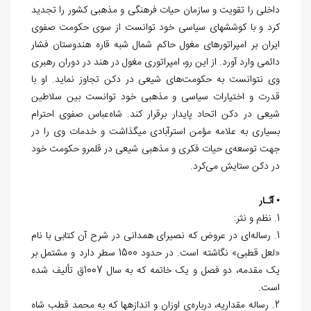
داخلی را تقویت و سازمان حیات‏ فرهنگی و مذهبی کشور را تجدید
کرد و با کوشش‎های سیاسی خود توانست از سوی حکومت صفوی
ایران بر امپراتورهای مغول حاکم شمال شبه قاره هندوستان فشار
دائمی وارد آورد. از این رو، امپراتوری مغول در هند در دوران رهبری‏
وی نتوانست‏ به حکومت‌های شیعی در دکن تجاوز نماید. او با
قدرت و اختیارات سیاسی و مذهبی‏ خود توانست بین سلاطین
شیعی در دکن‏ اتحاد پایدار برقرار کند. شاه‌عباس صفوی‏ احترام
بسیاری به علامه مؤمن استرآبادی‏ می‏گذاشت و خدمات وی را در
جهت‏ توسعه‌ی حیات فکری و مذهبی شیعی در قلمرو حکومت خود
در دکن ستایش‏ می‌کرد.
• آثـار
1. نظم و نثر:
1. رساله‌ای در عروض که نصیرای همدانی در شرح آن کتابی با نام
«لعل قطبی» نگاشته است. در حدود 1500 سطر دارد و مشتمل بر
یک مقدمه، دو فصل و یک خاتمه که به سال 1007ق تألیف شده
است.
2. رساله مقداریه، درباره‌ی اوزان و اندازه‎ها که به محمد قطب شاه