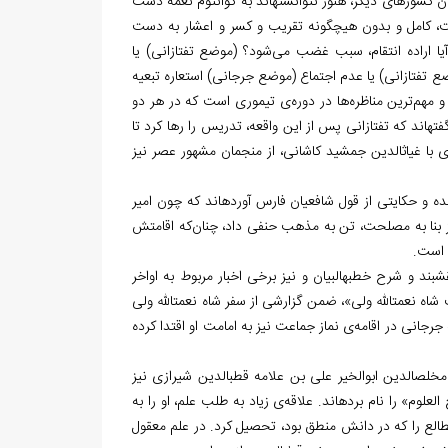
ن کشورهای دیگر، هنوز نتوانسته‏اند به کوانتوم نغمه دست
دقت، کامل و بدون هیچ‏گونه تقریب و کسر و اعشار به دست
های او با علامه سعدالدین تفتازانی در سال 791ق، در مورد «آیا اراده انتقام، سبب غضب می‌شود؟ (موضع تفتازانی) یا
ع تفتازانی) یا عدم اجتماع (موضع جرجانی) استعاره تبعیه
 و مهم‌ترین مناظره‌ها در دوره‌ی تیموری است که در هر دو
‏اند که تفتازانی پس از این واقعه، تدریس را رها کرد تا
 شد. به گزارش برخی منابع، وی با غیاث‏الدین جمشید کاشانی، از منجمان مشهور عصر نیز
ده‏ و حکایتی از قول شافعیان فارس آورده‏اند که چون امیر
ز بنا به مصلحت، تن به مذهب حنفی داد، چنان‌که اقامتش
ی است.
ند و شرح خطبه‏البیان و نیز برخی اخبار مربوط به اواخر
ه نعمت‏الله ولی»، ضمن گزارشی از سفر شاه نعمت‏الله ولی
 جرجانی در اقامه‌ی نماز جماعت نیز به امامت او اقتدا کرده
ص‏الدین ابوالخیر علی بن علامه قطب‏الدین شیرازی نیز
علوم» را نام برده‏اند. علاقه‌ی زیاد به طلب علم، او را به
طالع را که در دانش منطق بود، تحصیل کرد. در علم معقول