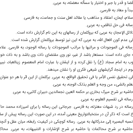
 رساله فی الموجودات و مراتبها یا مراتب الموجودات یا رساله الوجود، به فارسی. عل
ه جای داده است: مستعار باشد از غیر، نور وی مقتضای ذات وی باشد و به ذات خود
ب به امام سجاد (ع) را نقل کرده و از ایشان با عبارت امام المعصوم زین‏العباد، 
 در این‏جا، گرایش‏های شیعی فکری او را نشان می‏دهد.
. رساله در رد شبهات معتزله، به فارسی. جرجانی این رساله را برای امیرزاده محمد حاک
است که ذکر آن در منتخب‏التواریخ معینی آمده، در این صورت این رساله پیش از سال 789ق نوشته شده اس
. حاشیه بر شرح محاکمات یا حاشیه بر شرح الإشارات و التنبیهات، به عربی. محا