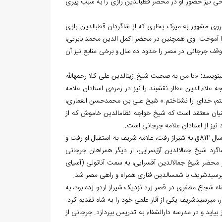
جانی به هرات را در سن 22 سالگی نگاشته‏اند. برخی نیز حضور او در محضر قطب‏الدین رازی را به سبب پیری
ی مشهور به میرک بخاری که از شاگردان قطب‏الدین رازی
ا آموخت. وی همچنین در محضر اکمل الدین محمد بابرتی،
وقف جرجانی در مصر را حدود ده سال و برخی منابع نیز آن
نویسد: «تا من به صحبت شیخ زین‏الدین علی کلا رحمه‏الله
اءالدین عطار نقشبند را نیز در زمره‌ی استادان علامه
ستم، خدای را نشناختم.» شیخ علی بن محمدحسن العماری،
ینیان معتقد است که شیخ خواجه نظام‏الدین خاموش که از
 نیز از استادان علامه جرجانی است.
از مصاحبان و همراهان جرجانی، می‏توان به شاه نعمت‏الله ولی اشاره کرد. زمانی که شاه در سال 814ق به شیراز رفت، علامه شریف به استقبال او رفت و
 شیخ جمال‏الدین آق‌سرایی، از دیگر همراهان جرجانی
محضر شیخ جمال‏الدین آق‏سرایی، به سمت آناتولی (آسیای
میرسیدشریف با شمس‏الدین فناری همراه و راهی مصر شد.
ق راهی شیراز شد و هنگامی که شاه شجاع مظفری در قصر زرد نزدیک شیراز اردو زده بود، به
، میرسیدشریف یکی از آثار علمی خود را به شاه تقدیم کرد.
بیاید و در مدرسه دار‏الشفاء به تدریس بپردازد. جرجانی از