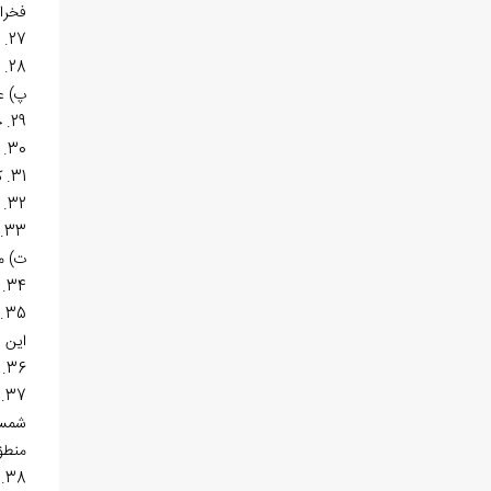
فخرال
27. الفرق بین الغرض و الغایه و الفائده، به عربی. رساله‌ای کوتاه در یک صفحه.
28. حاشیه بر شرح محمد بن مبارکشاه بخاری بر «هدایه الحکمه» نجم‏الدین دبیران کاتبی.
پ) ع
29. حاشیه بر عوارف المعارف اثر شیخ شهاب‏الدین ابوحفص عمر بن عبدالله سهروردی، به عربی.
30. مناقب شیخ بهاءالدین نقشبندی، رساله مختصری در منقبت شیخ بهاءالدین نقشبند.
31. کلمه التوحید یا رساله فی کلمه لااله الا الله، به عربی.
32. سیر و سلوک یا شوقیه یا عشق و محبت، به فارسی.
33. شرح خطبه البیان، به فارسی. این خطبه به حضرت امیرالمؤمنین علی(ع) منسوب است.
ت) م
34. منطق صغری، به فارسی. این اثر را پسرش شمس‏الدین محمد پس از مرگ علامه به عربی برگردانده و آن را «الدُرّه» نامیده است.
5
این 
36. تحقیق الکلیات یا کلیات فی ماهیات الأشیاء، به عربی.
7
شمس‏
منطق
38. شرح ایساغوجی یا میر ایساغوجی، به عربی. ایساغوجی عنوان رساله‏ای است از حکیم فرفوریوس یونانی که دیباچه‏ای است بر ارغنون ارسطو.