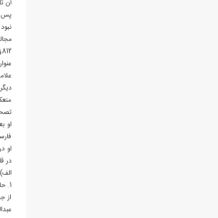
آن ت
نبود 
عنوان
علام
دیگر
منعک
تصحی
او بع
فارس
در قالب 9 بخش از علوم دسته ‏بندی
الف)
1. ح
از ج
عبدال