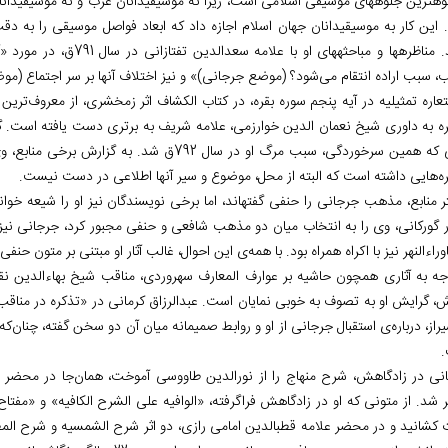
وه‏ترین جلوه‏های موسیقی اسلامی است، زیرا نه موسیقی‏دانان غرب و نه موسیقی‏دانا
د. این کار به موسیقی‏دانان جهان اسلام اجازه داد که ابعاد فواصل موسیقی را به 
آورند. مناظره‏ها و مباحثه‏
 سبب اراده انتقام می‌شود؟ (موضع جرجانی)» و نیز اختلاف آن‏ها بر سر اجتماع (موض
عاره تمثیلیه در آیه پنجم سوره بقره، در کتاب الکشاف اثر زمخشری، از معروف‌ترین
ره به داوری شیخ نعمان الدین خوارزمی، علامه شریف به برتری دست یافته است. گفته
جایی که همین سرخوردگی، سبب مرگ او در سال 792ق
ره‌هایی داشته است که البته از محل، موضوع و سیر آن‏ها اطلاعی در دست نیست.
 منابع، مذهب جرجانی را حنفی گفته‏اند، اما برخی نویسندگان نیز او را شیعه خوان
ر گورکانی، وی را به انتخاب میان دو مذهب شافعی و حنفی مجبور کرد، جرجانی نی
وراءالنهر نیز با اکراه همراه بود. با همه‌ی این احوال، غالب آثار او مبتنی بر متون حنف
وجه به آثاری همچون حاشیه بر عوارف المعارف سهروردی، مناقب شیخ بهاءالدین نقشب
، گرایش او به تصوف به خوبی نمایان است. عبدالرزاق کرمانی در «تذکره در مناقب شا
راز، درباره‌ی استقبال جرجانی از او و روابط صمیمانه میان آن دو سخن گفته، چنان‌که
نی در زادگاهش، شرح منهاج را از نورالدین طاووسی آموخت، همان‌جا در محضر مخل
شد. از متونی که او در زادگاهش فراگرفته، «الوافیه علی الشرح الکافیه» و «مفتاح ال
 کشانید و در محضر علامه قطب‏الدین امامی رازی، دو اثر شرح الشمسیه و شرح الم