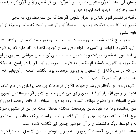
لوم عقلی
حاشیه بر شرح قدیم شمس‏الدین محمود بن عبدالرحمن بن احمد اصفهانی بر کتاب «تج
انی، تشیید القواعد یا تسیید القواعد فی شرح تجرید الاعتقاد نام دارد که به ش
 استانبول به شماره می‏رفت و به همین سبب، علمای آن سامان حواشی بسیاری بر آن ‏ن
اسکندریه یا الأجوبه لأسئله الإسکندر، به فارسی. جرجانی این اثر را در پاسخ به سؤا
اصفهان که در سال 815ق، از اصفهان برای وی فرستاده بود، نگاشته است. از
تمال بسیار، آخرین نگاشته‌ی اوست.
ایان رسانیده و به نام غیاث‏الدین پیرمحمد اسکندر ساخته است. بر این اثر مشهور،
 شرح العقائد العضدیه به عربی. این اثر کلامی، شرحی است بر کتاب قاضی عضدالدی
ه و توسط دیگر دانشمندان بر آن حواشی چندی نیز نگاشته شده است.