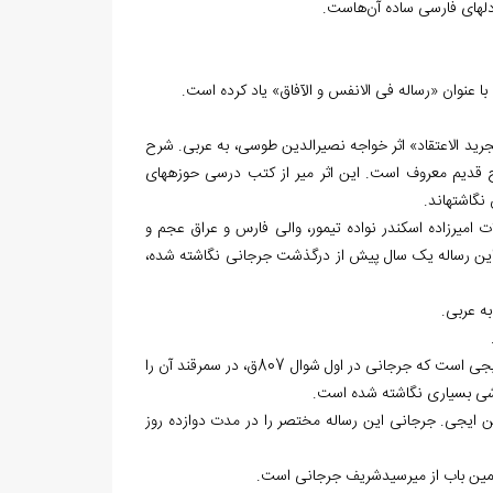
رید الاعتقاد» اثر خواجه نصیرالدین طوسی، به عربی. شرح
رح قدیم معروف است. این اثر میر از کتب درسی حوزه‏های
گاشته‏اند.
لات امیرزاده اسکندر نواده تیمور، والی فارس و عراق عجم و
 آن‌جایی که این رساله یک سال پیش از درگذشت جرجانی نگاشته شده،
10. «شرح المواقف» یا «شرح مواقف السلطانیه» به عربی. مواقف اثر قاضی عضدالدین ایجی است که جرجانی در اول شوال 807ق، در سمرقند آن را
 حواشی بسیاری نگاشته شده است.
ن ایجی. جرجانی این رساله مختصر را در مدت دوازده روز