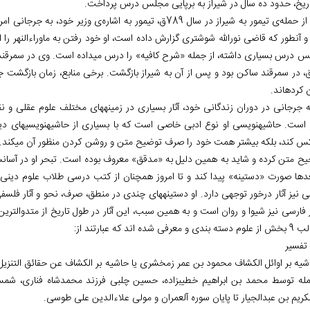
اریخ، حدود ده سال در شیراز به برپایی مجلس درس پرداخت.
پس از حمله‌ی تیمور به شیراز در سال 789ق، تیمور به اشاره‌ی وز
و آن‏طور که قاضی نورالله شوشتری گزارش داده است، او خود رفتن به ماوراءالنهر را 
 کرده‏اند.
ه جرجانی در دوران زندگانی خود، آثار بسیاری در زمینه‏های مختلف علوم عقلی و نق
 است. حاشیه‏نویسی او نوع ادبی خاصی است که با بسیاری از حاشیه‏نویسی‏های دی
س کند، بلکه بیشتر همت خود را صرف توضیح متن و روشن کردن منظور آن می‏کند. گ
ح متن کرده و شاید به همین دلیل به «مدقق» معروف بوده است. تبحر او در آسان‏س
دها ‏صورت «دستینه» پیدا کند و تا امروز همچنان از کتب درسی طلاب علوم دینی قرا
ی نیز آثار درخور توجهی دارد. او دستینه‏های چندی در منطق، صرف، نحو و آثار ف
 و معرفی شده‏ اند که عبارتند از:
 تفسیر
اشیه بر اوائل الکشاف محمود بن عمر زمخشری یا حاشیه بر الکشاف عن حقائق التنزی
مله توسط محمد بن ابراهیم خطیب‏زاده، حسین چلبی فرزند محمدشاه فناری، شمس‌
کریم بن عبدالجیار تا پایان سوره آل‏عمران و مولی علاءالدین علی طوسی.