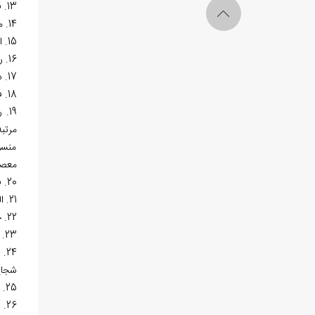
13. قضا و قدر یا جبر و اختیار یا مسأله معضله، به عربی.
14. مبدأ و معاد به فارسی.
15. اسلام، ایمان، اعتقاد و مذاهب یا عقائد اهل سنت و جماعت، به فارسی.
16. رساله فی حل تناقض، به عربی.
17. دلائل الإعجاز، به عربی که بروکلمان از رساله‏ای به این نام گزارش داده است.
18. فی عدم کون افعال الله، به عربی که این نیز توسط بروکلمان گزارش شده است.
19.
مرتب
منسو
معصوم
20. فی تحقیق نفس الأمر یا فی تحقیق الواقع، به عربی. برکلمان از این اثر با هر دو عنوان یاد کرده است.
21. العلم بالشیء من وجه و العلم بذلک الوجه، به عربی.
22. حاشیه بر شرح میرک بخاری بر حکمه العین نجم‏الدین دبیران کاتبی، به عربی.
23. رساله فی تقسیم العلوم، به عربی.
24
شجاع 
25. نسبه البصیره إلی مدرکاتها، به عربی. رساله کوچکی در کیفیت رابطه، میان عقل و آنچه ادراک می‏کند.
26