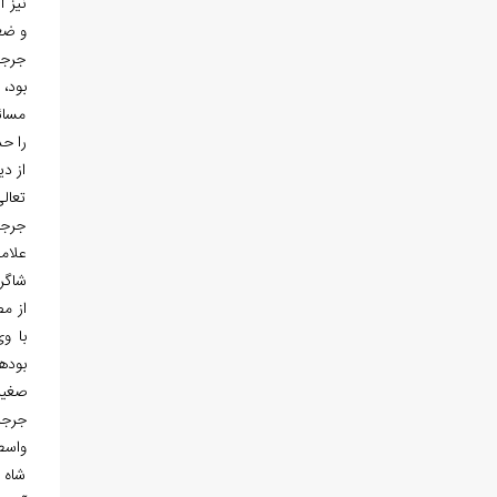
و ضعف
جرجا
بود،
مسائ
را حد
از د
تعال
جرجا
علام
شاگر
با و
بوده
صغیر
واسطه
شاه پ