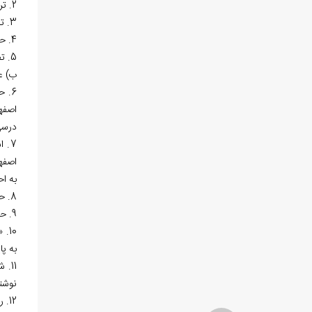
2. ترجمان فی لغات القرآن مشهور به ترجمان القرآن: این اثر شامل واژگان قرآن کریم با معادل‏های فارسی ساده آن‌هاست.
3. تفسیر زهراوین: بقره و آل‏عمران، به عربی.
4. حاشیه بر تفسیر انوار التنزیل و اسرار التأویل، اثر عبدالله بن عمر بیضاوی، به عربی.
5. تفسیر آیه 53 سوره فصّلت، به عربی. احتمالاً این اثر همان است که حاجی خلیفه از آن با عنوان «رساله فی الانفس و الآفاق» یاد کرده است.
ب) ع
6. 
اصفه
درسی
7. 
به اح
8. حاشیه بر مطالع الأنظار فی شرح طوالع الأنوار اثر عبدالله بن عمر بیضاوی در علم کلام، به عربی.
9. حاشیه بر لولمع الأسرار اثر قطب‏الدین رازی فی شرح مطالع الأنوار اثر سراج‏الدین ارموی.
به پ
11.
نوشت
12. رساله القدر به عربی. قسمت آغازین رساله جبر و تفویض یا خلق الأعمال ملاصدرا در همین باب از میرسیدشریف جرجانی است.