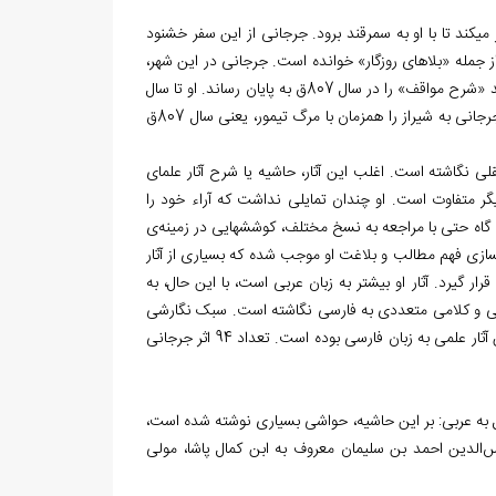
یر خود، به جرجانی امر می‏کند تا با او به سمرقند برود. جرجانی از این سفر خشنود
از جمله «بلاهای روزگار» خوانده است. جرجانی در این شهر،
مجالس درس بسیاری داشته، از جمله «شرح کافیه» را درس می‏داده است. وی در سمرقند «شرح مواقف» را در سال 807ق به پایان ‏رساند. او تا سال
812ق، در سمرقند ساکن بود و پس از آن به شیراز بازگشت. برخی منابع، زمان بازگشت جرجانی به شیراز را هم‏زمان با مرگ تیمور، یعنی سال 807ق
لی نگاشته است. اغلب این آثار، حاشیه یا شرح آثار علمای
گر متفاوت است. او چندان تمایلی نداشت که آراء خود را
اه حتی با مراجعه به نسخ مختلف، کوشش‏هایی در زمینه‌ی
ازی فهم مطالب و بلاغت او موجب شده که بسیاری از آثار
ر گیرد. آثار او بیشتر به زبان عربی است، با این حال، به
لسفی و کلامی متعددی به فارسی نگاشته است. سبک نگارشی
او در فارسی نیز شیوا و روان است و به همین سبب، این آثار در طول تاریخ از متدوال‏ترین آثار علمی به زبان فارسی بوده است. تعداد 94 اثر جرجانی
ل به عربی: بر این حاشیه، حواشی بسیاری نوشته شده است،
الدین احمد بن سلیمان معروف به ابن کمال پاشا، مولی