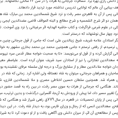
نیز از دانش رازی بهره برد. مسافرت جر
 بینایی آن عالم که توانایی تدریس نداشته، مورد تردید قرار داده‏اند.
نی پس از آن به قاهره‌ی مصر رفت و نزد شیخ شمس‏الدین محمد بن مبارک شاه هرو
 همان دو اثر شرح الشمسیه و شرح مطالع و البته المواقف قاضی عضدالدین ایجی ر
لی در علوم شرعی فراگرفت و کتاب حاشیه الهدایه اثر مرغینانی را نزد وی آموخت. ت
ود چهار سال نوشته‏اند که درست‏تر است.
یگر استادان علامه شریف، شیخ زین‏الدین علی است که جامی از قول جرجانی چنین می‏
ی نرسیدم، از رفض نرستم.» جامی همچنین محمد بن محمد بخاری مشهور به خواجه عل
نی گزارش کرده و از قول او می‌نویسد: «تا به صحبت خواجه عطار قدس سره نپیو
ه سعدالدین تفتازانی را نیز از استادان سید شریف عنوان کرده است. علی‏اصغر مع
دان خواجه علاءالدین عطار و از مشایخ بزرگ و درجه اول سلسله عرفای نقشبندیه بود
ی همراه شد. همچنین سلطان حسین اخلاطی مصری و ملا شمس‏الدین فناری، شاگرد
‏اند. هنگامی که جرجانی از هرات به سوی مصر رفت، در بین راه به قصد حضور در 
) تغییر مسیر داد، اما پیش از ورودش به آن‌جا، آق‏سرایی درگذشت و بدین ترتیب، 
جرجانی پس از پایان تحصیلات در قاهره، در سال 779
‌ی سعدالدین انسی که از رجال و وزرای فارس بود، به دیدار شاه رفت. در این دیدار
س از مطالعه‌ی آن اثر، از میزان دانش وی آگاهی یافت و از او دعوت کرد تا به شیراز 