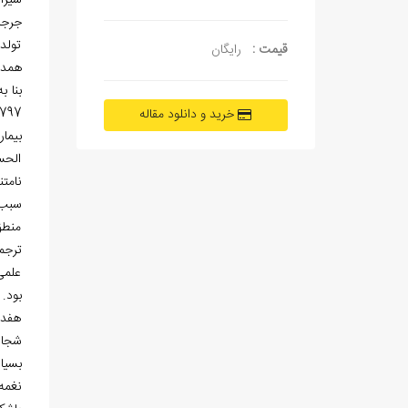
شیرازی، که نسب او 
تولد 
قیمت :
رایگان
همدا
خرید و دانلود مقاله
الحس
نامت
سبب 
منطق
ترجم
علمی
هفده
بسیا