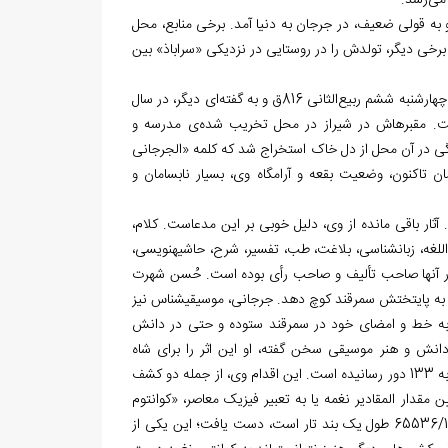
سترآباد (گرگان) و به قولی ضعیف، در جرجان به دنیا آمد. برخی منابع، محل
ت. برخی دیگر، تولدش را در روستایی در نزدیکی «سراباذ» بین
بنا به گفته عفیف جرهی شیرازی و ابوالفتح طاووسی، جرجانی سرانجام در شیراز و در روز چهارشنبه ششم ربیع‌الثانی 816ق و به گفته‎‌ای دیگر، در سال
ینی در عقد الجمان، تاریخ مرگ او را 814ق نگاشته است. مقبره‏اش در شیراز در محل تخریب شده‌ی مدرسه و
ه لب آب (سَرِ دُوزک) قرار دارد. در دهه‌ی 1340ش، قطعه سنگی در آن محل از دل خاک استخراج شد که کلمه «الجرجانی
 تاکنون، وضعیت بقعه و آرامگاه وی، بسیار نابسامان و
ار باقی مانده از وی، دلیل خوبی بر این مدعاست. کلام،
غه، زبان‏شناسی، بلاغت، طب، تفسیر، شرح، حاشیه‏نویسی،
ی در آن‏ها صاحب تألیف و صاحب رأی بوده است. حُسن شهرت
ی به پایتختش سمرقند کوچ دهد. جرجانی، موسیقی‏شناس نیز
کتاب مقصد الالحان یا کتاب الادوار عبدالقادر مراغی را در اواخر رمضان 806ق، به خط و امضای خود در سمرقند ستوده و حتی در دانش
نش و هنر موسیقی سخن گفته، او این اثر را برای شاه
شجاع‏الدین مظفری تألیف کرده و تعداد ادوار موسیقی را فراتر از 12 دور مشهور آن زمان، به 133 دور رسانیده است. این اقدام وی، از جمله دو کشف
دار المقادیر نغمه یا به تعبیر فیزیک معاصر، «کوانتوم
نغمه» است. جرجانی با گسترش کار صفی‏الدین ارموی به مقدارالمقادیر نغمه که برابر با 65536/1 طول یک بند تار است، دست یافت؛ این یکی از