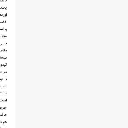
باشک
یابن
غضب،
و است
مناظ
مناظ
بیشتر
تیمو
در ما
با ت
عمرش
به شی
است.
جرجا
حاضر 
هرات