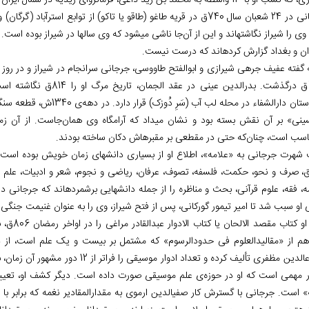
با 13 واسطه به محمد بن زید داعی، فرمانروای زیدیه در شمال ایران می‌‏رسد.
جرجانی در 24 شعبان سال 740ق در قریه طاغو (طاقو یا تاکو) از توابع ا
وی را شیراز نگاشته‏اند و این از آن‌جا ناشی می‏شود که وی سال‏ها در شیراز بوده اس
ن و بغداد گزارش کرده‏اند که درست نیست.
797ق درگذشت. بدرالدین ع
بیمارستان دارالشفاء در محل
ینی» بر آن نقش بسته بود و نشان می‏داد که آرامگاه وی همان‌جاست. از آن زمان
ناسب است، چنان‌که حتی در مقطعی بر مقبره‏اش دکان ساخته بودند.
شهرت جرجانی به «علامه»، اطلاع او از بسیاری دانش‏های زمان خویش بوده است. آث
، صرف و نحو، حکمت، فلسفه، تصوف، عرفان، ریاضی و نجوم، شعر و ادبیات، علم الل
ه، فقه، علوم قرآنی، بحث و مناظره را از جمله دانش‏هایی برشمرده‏اند که جرجان
 او سبب شد تا امیر تیمور گورکانی، پس از فتح شیراز، وی را به عنوان غنیمت جنگ
بود. او 
م از «مقالیدالعلوم فی حدودالرسوم» که مشتمل بر بیست و یک علم است، از دا
ر مهمی است که او در حوزه‌ی علم موسیقی صورت داده است. دیگر کشف او، تعیین مق