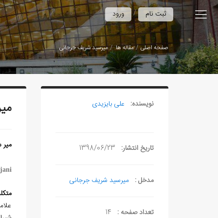
/
ثبت نام
ورود
صفحه اصلی
مقاله ها
میرسید شریف جرجانی
نویسنده:
علی بایزیدی
می
میر 
تاریخ انتشار:
1398/06/23
jani
مدخل :
میرسید شریف جرجانی
متکلم
علام
تعداد صفحه :
14