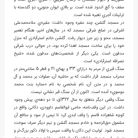
سقف با گچ اندود شده است. بر بالاي ايوان جنوبي، دو گلدسته با
تزئينات آجري تعبيه شده است.
در مسجد گلشن، چند مقبره وجود داشت: مقبره‌ي ملامحمدعلی
اشرفی در ضلع شرقی مسجد كه در سال‌های اخیر، هنگام تعمیر
مسجد، محو و زیر جرز دیوار رفت. گلشن خانم استرآبادی که منزل
خود را برای ساخت مسجد اهدا کرده بود، در حوالی درب شرقی
مدفون است. یکی دیگر از شخصیت‌های مدفون شده، «شیخ
نصرالله استرآبادی» است.
سنگ قبري از مرمر به درازاي 33 و پهناي 21 و قطر 5 سانتي‌متر در
محراب مسجد قرار داشت كه بر حاشيه آن، صلوات بر محمد و آل
محمد و در متن آن، نام شخصي به نام «ستاره بنت محمد
موسوي» آمده است. اكنون از آن سنگ قبر نشاني نيست.
سنگ وقفی ديگر متعلق به سال 1322ق، تا دو دهه‌ي پیش وجود
داشت. در اين وقف‌نامه، حاجی ابوالقاسم داوودی، دکانی واقع در
کوچه‌ شاهزاده قاسم را وقف ابدی کرد تا نیمی از سود و منافع آن
مشمول حق‌الزحمه و خادم مسجد گلشن و نیم دیگر صرف سوخت
مسجد شود. تولیت این دکان با واقف، سپس با اولاد ذکور بزرگ‌تر و