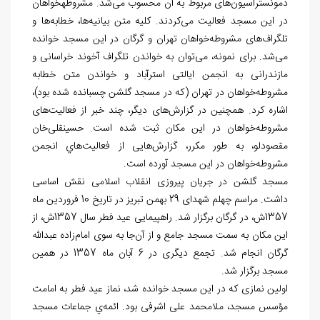
دمونستراسیون‌های مربوط به آن محسوب می‌شد. مشروطه‏خواهان
در این مسجد فعالیت می‌کردند. کلیه متن بیانیه‌ها، خطابه‌ها و
تلگراف‌های مشروطه‌خواهان تهران و گرگان در این مسجد خوانده
می‌شد. برای نمونه، می‌توان به خواندن تلگراف آخوند خراسانی و
مازندرانی به انجمن ایالتی استرآباد و خواندن متن خطابه
مشروطه‌خواهان در تهران (که در مسجد گلشن چسبانده شده بود)،
اشاره کرد. همچنین در گزارش‌های دیگر، چند خبر از فعالیت‌های
مشروطه‌خواهان در این مکان ثبت شده است. حسینقلی‌خان
مقصودلو، به طور مکرر، گزارش‌هایی از فعاليت‌هاي انجمن
مشروطه‌خواهان در این مسجد آورده است.
مسجد گلشن در جریان پیروزی انقلاب اسلامی نقش اساسی
داشت. مراسم چهلم شهدای 29 بهمن تبریز در تاریخ 10 فروردین ماه
1357ش، در گرگان برگزار شد. راهپیمایی عید فطر سال 1357ش، از
این مکان به سمت مسجد جامع و از آن‌جا به سوی امام‌زاده عبدالله
گرگان انجام شد. تجمع دیگری در 6 آبان ماه 1357 در همین
مسجد برگزار شد.
اولین نمازی که در این مسجد خوانده شد، نماز عید فطر به امامت
مؤسس مسجد، ملامحمد علی اشرفی بود. ائمه‌ي جماعات مسجد