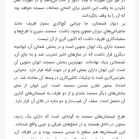
در غیر این صورت، با اولاد ذکور از اناث می‌باشد و در صورت عمل
نکردن به وقف، این اختیار برای ائمه‌ي جماعات مسجد خواهد بود
که آن را به وقف بازگردانند.
بر ديوار شبستان، جا چراغي گچ‌كاري بسيار ظريف مانند
جاچراغي‌هاي دوران صفوي وجود داشت. مسجد، منبري با طرح‌ها و
مشبك‌كاري ظريف داشت که اكنون اثري از آن نيست.
مسجد دارای یک ایوان جنوبی است و در بخش شمالی آن، ایوانچه
دیگری قرار داشت كه در سال‌های اخیر تخریب شد و به جای آن،
شبستانی بنیاد نهاده‌اند. مهم‌ترین بخش مسجد، ایوان جنوبی آن
است. این ایوان دارای عمقی کم و در جهت قبله قرار دارد. محرابی
مقرنس‌کاری شده با تزئینات کاشی‌کاری در وسط آن ساخته شد. در
امتداد محور تقارن صحن مسجد است. این ایوان از سایر
بخش‌های دیگر مسجد بلندتر و از دو طرف، به شبستان‌های کناری
آن متصل است. سقف آن شیب‌دار و دو مناره در بالای آن قرار دارد.
طرح شبستان‌های مسجد به گونه‌ای است که دارای یک ردیف
ستون در داخل هستند و در ضلع‌های شرقی و غربی واقع شده‌اند.
این شبستان‌ها هم سطح با صحن مسجد بوده و در اطراف آن،