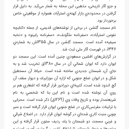
و جزو آثار تاریخی، مذهبی اين محله به ‌شمار می‌آید. به ‌دلیل قرار
گرفتن در محدوده‌ي بازار کهنه‌ي استرآباد، همواره از موقعیتي خاص
برخوردار بود.
نام مسجد گلشن در برخی از نوشته‌های قدیمی، از جمله «کتابچه
نفوس استرآباد»، «سفرنامه ملگونف»، «سفرنامه رابينو» و «نخبه
سيفيه» آمده است. مسجد گلشن در سال 1355ش به شماره‌ي
1346، در فهرست آثار ملی ثبت شد.
در گزارش‌هاي افشين مسعودي چنين آمده است: اين مسجد دو
ايوان دارد كه ايوان شمالي آن در سال 1380ق‌ تخريب شد و به
جاي آن، شبستان جديدي ساخته شده است. حياط آن مستطيل
شكل و در ايوان ضلع جنوبي كه ازاره آن موزاییك و ديوار سقف آن
گچ اندود شده است، كتيبه‌اي دورادور قرار گرفته كه اشعاري هم بر
روي آن نوشته شده است و نام اين بنا كه شخصي به نام
شريعتمدار بوده و تاريخ وفات وي (1269ق) ذكر شده است. محرابی
با تزئينات مقرنس‌كاري در ضلع جنوبي ايوان قرار گرفته است و منبر
چوبي منبت كاري شده‌اي در گوشه ايوان قرار دارد. در اضلاع شرقي
و غربي مسجد، دو شبستان با يك رديف ستون قرار گرفته و اين
ستون‌ها و ديوار شبستان تا ارتفاع تقريبي 2 متري آجري است و