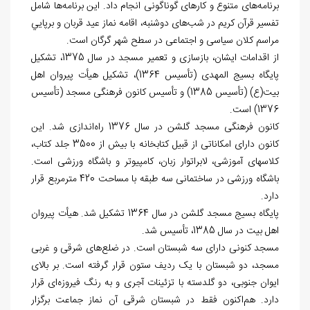
برنامه‌های متنوع و کارهای گوناگونی انجام داد. اين برنامه‌ها شامل
تفسیر قرآن کریم در شب‌های دوشنبه، اقامه نماز عید قربان و برپايي
مراسم کلان سیاسی و اجتماعی در سطح شهر گرگان است.
از اقدامات ايشان، بازسازی و تعمیر مسجد در سال 1375، تشکیل
پایگاه بسیج المهدی (تأسیس 1364)، تشکیل هیأت پيروان اهل
بیت(ع) (تأسیس 1385) و تأسیس کانون فرهنگی مسجد (تأسیس
1376) است.
کانون فرهنگی مسجد گلشن در سال 1376 راه‌اندازی شد. این
کانون دارای امکاناتی از قبیل کتابخانه با بیش از 3500 جلد کتاب،
کلاس‎های آموزشی، لابراتوار زبان، کامپیوتر و باشگاه ورزشی است.
باشگاه ورزشی در ساختمانی سه طبقه با مساحت 420 مترمربع قرار
دارد.
پایگاه بسیج مسجد گلشن در سال 1364 تشکیل شد. هیأت پيروان
اهل بیت در سال 1385، تأسیس شد.
مسجد کنونی دارای سه شبستان است. در ضلع‌های شرقی و غربی
مسجد، دو شبستان با یک ردیف ستون قرار گرفته است. بر بالای
ایوان جنوبی، دو گلدسته با تزئینات آجری و به رنگ فیروزه‌ای قرار
دارد. هم‌اکنون فقط در شبستان شرقی آن نماز جماعت برگزار