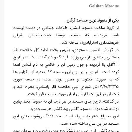
Golshan Mosque
يكي از معروف‌ترين مساجد گرگان.
از تاريخ ساخت مسجد گلشن، اطلاعات چنداني در دست نيست،
فقط مي‌دانيم كه مسجد توسط «ملا‌محمدعلی اشرفی
شریعتمداری استرآبادی1» ساخته شد.
در گزارش افشين مسعودي، بازرس وقت اداره كل حفاظت آثار
باستاني و بناهاي تاريخي وزارت فرهنگ و هنر آمده است: «در تاريخ
1244ق، بنا گرديده و چون زمين آن را خانمي به نام گلشن اهدا
كرده است، نام وي را بر روي اين مسجد گذاردند.» اين گزارش‌ها
كه به صورت مكتوب و مصور بوده است، در جلسه مورخ
27/10/1335ش شوراي فني حفاظت آثار باستاني، مطرح شد و
ثبت آن در فهرست آثار ملي ايران مورد تصويب قرار گرفت.
در گذشته، تاریخ بنای مسجد بر سر درب آن به حروف ابجد چنین
نوشته شده بود: «مسجد گلشن بود گلشن هر مسجدی»
اين مصراع شعر به حروف ابجد، عدد 1202 مي‌شود، يعني اين
مسجد در اين سال ساخته شده است.
مسجد گلشن از عناصر مهم تشکیل‌دهنده‌ي بافت محله میدان بوده