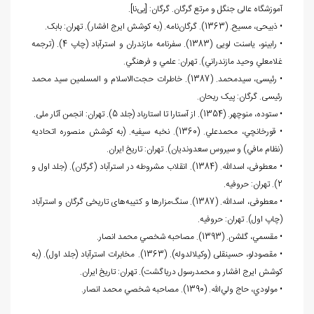
آموزشگاه عالی جنگل و مرتع گرگان. گرگان: [بی‌نا].
• ذبیحی، مسیح. (1363). گرگان‌نامه. (به کوشش ایرج افشار). تهران: بابک.
• رابينو، یاسنت لویی (1383). سفرنامه مازندران و استرآباد (چاپ 4). (ترجمه
غلامعلي وحيد مازندراني). تهران: علمي و فرهنگي.
• رئیسی، سیدمحمد. (1387). خاطرات حجت‌الاسلام و المسلمین سید محمد
رئیسی. گرگان: پیک ریحان.
• ستوده، منوچهر. (1354). از آستارا تا استارباد (جلد 5). تهران: انجمن آثار ملی.
• قورخانچي، محمدعلي. (1360). نخبه سيفيه. (به كوشش منصوره اتحاديه
(نظام مافي) و سيروس سعدونديان). تهران: تاريخ ايران.
• معطوفی، اسدالله. (1384). انقلاب مشروطه در استرآباد (گرگان). (جلد اول و
2). تهران: حروفیه.
• معطوفی، اسدالله. (1387). سنگ‌مزارها و کتیبه‌های تاریخی گرگان و استرآباد
(چاپ اول). تهران: حروفیه.
• مقسمي، گلشن. (1393). مصاحبه شخصي محمد انصار.
• مقصودلو، حسینقلی (وکیل‏الدوله). (1363). مخابرات استرآباد (جلد اول). (به
کوشش ایرج افشار و محمدرسول دریاگشت). تهران: تاریخ ایران.
• مولودي، حاج ولي‌الله. (1390). مصاحبه شخصي محمد انصار.