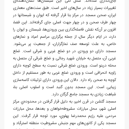
جای‌گذاری شده‌اند. شکل کلی این شبستان‌ها نشان‌دهنده‌ی
تغییرات بسیار زیاد در سال‌های اخیر است. طبق سنت‌های معماری
ایران، صحن مسجد در مرکز بنا قرار گرفته که ایوان و شبستان‎ها در
چهار طرف صحن و در چهار جهت اصلی جای گرفته‌اند. این فضا،
افزون بر آن‌که نقش فاصله‌گذاری بین ورودی‌ها، شبستان و ایوان را
دارد، در ایام دیگر سال، از جمله برگزاری مراسم اعیاد و نمازهای
خاص، به علت توسعه صف نمازگزاران، از جمعیت پر می‌شود.
مسجد دارای دو ورودی در دو ضلع غربی و شرقی است. ضلع
غربی آن، متصل به خیابان شهید رجائی و ضلع شرقی آن متصل به
محله دربنو است. ورودی ضلع شرقی نسبت به سطح کوچه دارای
زاویه انحرافی است و ورودی ضلع غربی به طور مستقیم از داخل
کوچه به صحن راه دارد. دالان این ورودی دارای تزئینات کاسه‌سازی
زیبایی است. این مسجد بدون گنبد است و اسلوب اصلی بنا،
شباهت زیادی به مسجد جامع گرگان دارد.
مسجد گلشن در قرن اخیر، به دلیل قرار گرفتن در محدوده‌ي مرکز
اصلی شهر، محل مبارزات مشروطه‌خواهان و بعدها، محل مبارزات
مردمی علیه رژیم محمدرضا پهلوي، مورد توجه قرار گرفت. این
مسجد یکی از کانون‌های مهم جنبش مشروطیت منطقه استرآباد و