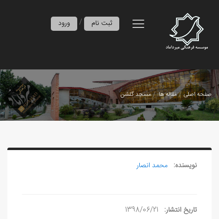
/
ثبت نام
ورود
صفحه اصلی
مقاله ها
مسجد گلشن
نویسنده:
محمد انصار
تاریخ انتشار:
1398/06/21