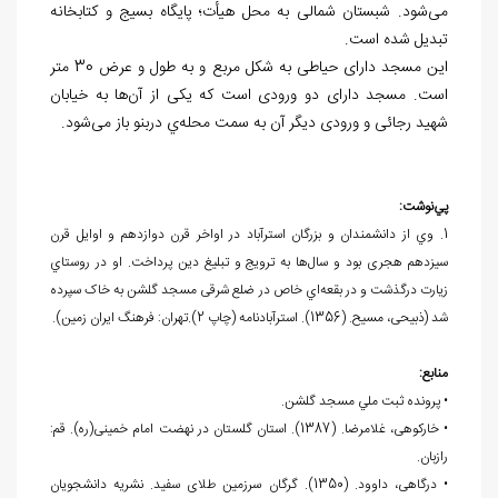
می‌شود. شبستان شمالی به محل هیأت؛ پایگاه بسیج و کتابخانه
تبدیل شده است.
این مسجد دارای حیاطی به شکل مربع و به طول و عرض 30 متر
است. مسجد دارای دو ورودی است که یکی از آن‌ها به خیابان
شهید رجائی و ورودی دیگر آن به سمت محله‌ي دربنو باز می‌شود.
پي‌نوشت:
1. وي از دانشمندان و بزرگان استرآباد در اواخر قرن دوازدهم و اوایل قرن
سيزدهم هجری بود و سال‌‍‌ها به ترویج و تبلیغ دین پرداخت. او در روستاي
زيارت درگذشت و در بقعه‌اي خاص در ضلع شرقی مسجد گلشن به خاک سپرده
شد (ذبیحی، مسیح. (1356). استرآبادنامه (چاپ 2).تهران: فرهنگ ایران زمین).
منابع:
• پرونده ثبت ملي مسجد گلشن.
• خارکوهی، غلامرضا. (1387). استان گلستان در نهضت امام خمینی(ره). قم:
رازبان.
• درگاهی، داوود. (1350). گرگان سرزمین طلای سفید. نشریه دانشجویان