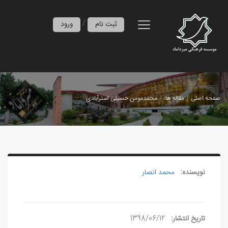
/
ثبت نام
ورود
صفحه اصلی
مقاله ها
محمدمومن حسینی استرآبادی
نویسنده:
محمد انصار
تاریخ انتشار:
1398/06/12