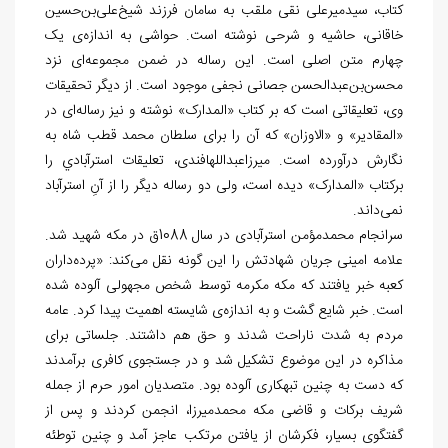
کتاب، سیدمیرعلی نقی ملقب به سامان فرزند شیخ‌علی‌بن‌حسین
خاقانی، حاشیه و شرحی نوشته است. حواشی به اندازه‌ی یک
چهارم متن اصلی است. این رساله در ضمن مجموعه‌ای نزد
محسن‌بن‌عبدالحسن جصانی نجفی موجود است. از دیگر تحقیقات
وی، تعلیقاتی است که بر کتاب «المدارک» نوشته و نیز رساله‌ای در
«المقادیر» و «الاوزان» که آن را برای سلطان محمد قطب شاه به
نگارش درآورده است. میرزاعبدالله‏افندی، تعلیقات استرآبادي را
برکتاب «المدارک» دیده است، ولی دو رساله دیگر را از آنِ استرآباد
نمی‌داند.
سرانجام محمدمؤمن استرآبادی در سال 1088ق در مکه شهید شد.
علامه امینی جریان شهادتش را این گونه نقل می‌کند: «پرده­‌داران
کعبه خبر یافتند که مکه مکرمه توسط شخص مجهولی آلوده شده
است. خبر شایع گشت و به اندازه‌ی شایسته اهمیت پیدا کرد. عامه
مردم به شدت ناراحت شدند و حق هم داشتند. جلساتی برای
مذاکره در این موضوع تشکیل شد و در جستجوی کافری برآمدند
که دست به چنین تبهکاری آلوده بود. متصدیان امور حرم از جمله
شریف برکات و قاضی مکه محمدمیرزا، انجمن کردند و پس از
گفتگوی بسیار، فکرشان از یافتن مرتکب عاجز آمد و چنین توطئه