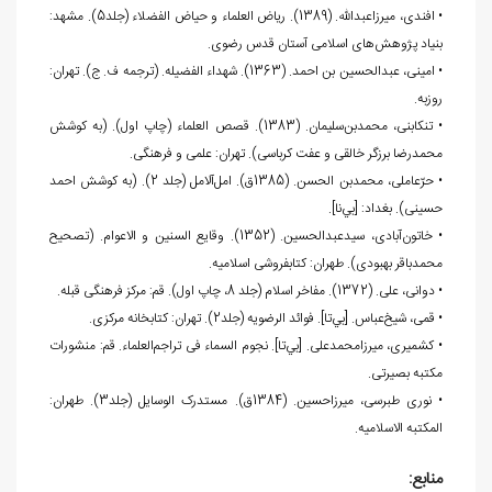
• افندی، میرزاعبدالله. (1389). ریاض العلماء و حیاض الفضلاء (جلد5). مشهد:
بنیاد پژوهش‌های اسلامی آستان قدس رضوی.
• امینی، عبدالحسین بن احمد. (1363). شهداء الفضیله. (ترجمه ف. ج). تهران:
روزبه.
• تنکابنی، محمدبن‌سلیمان. (1383). قصص العلماء (چاپ اول). (به کوشش
محمدرضا برزگر خالقی و عفت کرباسی). تهران: علمی و فرهنگی.
• حرّعاملی، محمدبن الحسن. (1385ق). امل‌آلامل (جلد 2). (به کوشش احمد
حسینی). بغداد: [بي‌نا].
• خاتون‌­آبادی، سیدعبدالحسین. (1352). وقایع السنین و الاعوام. (تصحیح
محمدباقر بهبودی). طهران: کتابفروشی اسلامیه.
• دوانی، علی. (1372). مفاخر اسلام (جلد 8، چاپ اول). قم: مرکز فرهنگی قبله.
• قمی، شیخ‌عباس. [بي‌تا]. فوائد الرضویه (جلد2). تهران: کتابخانه مرکزی.
• کشمیری، میرزامحمدعلی. [بي‌تا]. نجوم السماء فی تراجم‌العلماء. قم: منشورات
مکتبه بصیرتی.
• نوری طبرسی، میرزاحسین. (1384ق). مستدرک الوسایل (جلد3). طهران:
المکتبه الاسلامیه.
منابع: