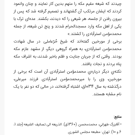
چیدند که شیعه مقیم مکه را متهم بدین کار نمایند و چنان وانمود
کردند که ایشان مرتکب آن گشته‏اند و تصمیم گرفته شد که پس از
بیرون رفتن از جلسه، هر شیعی را که دیدند، بکشند. عده‌­ای ترک با
یکی از اهل مکه وارد مسجدالحرام شدند و پنج تن شیعه، از جمله
محمدمؤمن استرآبادی را کشتند.»
برخی از مورخین گفته­‌اند که شیخ حُرّعاملی در سال شهادت
محمدمؤمن استرآبادی، به همراه گروهی دیگر، از مشهد عازم مکه
بودند. وقتی که از جریان جنایت و ظلم باخبر شدند، به اشراف مکه
پناه بردند و نجات یافتند.
نکته‌ي دیگر درباره‌ي محمدمؤمن استرآبادی آن است که برخی از
مورخین، وی را با میرمحمدمؤمن استرآبادی فرزند میرعلی،
درگذشته به سال 1034ق، اشتباه گرفته‌اند، در حالی که دو نفر با یک
نام مشابه هستند.
منابع:
• آقابزرگ طهراني، محمدمحسن. (1360ق). الذریعه الی تصانیف الشیعه (جلد 1،
6 و 10). تهران: مطبعه مجلس الشوری.