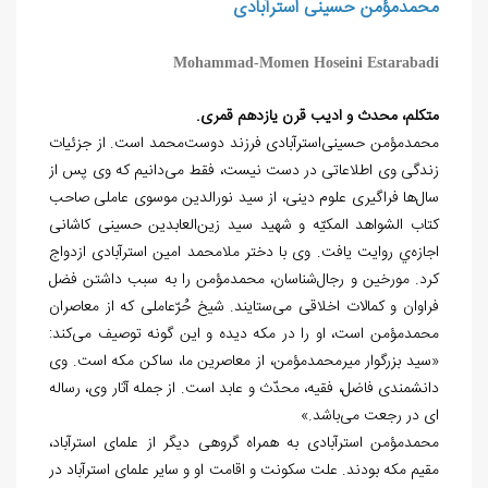
محمدمؤمن حسینی استرآبادی
Mohammad-Momen Hoseini Estarabadi
متکلم، محدث و ادیب قرن یازدهم قمری.
محمدمؤمن حسینی‌استرآبادی فرزند دوست‌محمد است. از جزئیات
زندگی وی اطلاعاتی در دست نیست، فقط می‌دانیم که وی پس از
سال‌‌ها فراگیری علوم دینی، از سید نورالدین موسوی عاملی صاحب
کتاب الشواهد المکیّه و شهید سید زین‌‌العابدین حسینی کاشانی
اجازه‌ي روایت یافت. وی با دختر ملامحمد امین استرآبادی ازدواج
کرد. مورخین و رجال‌شناسان، محمدمؤمن را به سبب داشتن فضل
فراوان و کمالات اخلاقی می­‌ستایند. شیخ حُرّعاملی که از معاصران
محمدمؤمن است، او را در مکه دیده و این گونه توصیف می‌کند:
«سید بزرگوار میرمحمدمؤمن، از معاصرین ما، ساکن مکه است. وی
دانشمندی فاضل، فقیه، محدّث و عابد است. از جمله آثار وی، رساله­‌
ای در رجعت می‌باشد.»
محمدمؤمن استرآبادی به همراه گروهی دیگر از علمای استرآباد،
مقیم مکه بودند. علت سکونت و اقامت او و سایر علمای استرآباد در