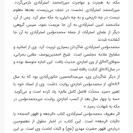
مکه، به هجرت و مهاجرت میرزامحمد استرآبادی بازمی‌گردد.
میرزامحمد استرآبادی نخست در نجف می‌زیست، بعدها معلوم
نیست در چه تاریخی و به چه دلیلی، به مکه سفر كرد. پس از آن‌،
ملامحمد امین استرآبادی به آن جا عزیمت نمود، سپس گروهی
دیگر از علمای استرآباد، از جمله محمدمؤمن استرآبادی به آن جا
کشانده شدند.
محمدمؤمن استرآبادی شاگردان بسیاری تربیت كرد. وی از اساتید و
مشایخ علامه مجلسی است. شیخ احمدبن‌یوسف مقابی بحرانی،
متوفای1102ق از وی اجازه‌ي حدیث یافت. این اجازه متوسط بوده و
در سال1081ق کتابت یافته ‌است.
از دیگر شاگردان وی، میرعبدالحسین خاتون‌آبادی بود که به سال
1086ق، از محمدمؤمن اجازه‌ي روایت داشت. وی از استاد خود با
تعبیر «سید محدّث فاضل کامل عالم» یاد کرده است و می‌گوید:
«سه یا چهار سال بعد از کسب اجازه‌ي روایت، میرمحمدمؤمن در
مکه به شهادت رسید.»
اثر معروف محمدمؤمن استرآبادی، کتاب «الرجعه و ظهور الحجه» یا
«اثبات الرجعه» است. این کتاب، در اخبار منقول از معصومین
درباره‌ی ظهور حضرت مهدی (عج) و اثبات امامت وی است. بر این