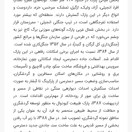
بخش میانی پارک در حدود 760 متر است. گونه‌های ممرز، نمدار،
افرا، انجیلی، آزاد، ولیک، ازگیل، تمشک، سرخس، خزه، داردوست و
انواع دیگر در این پارک گسترش دارند. منطقه‌ای که بیشتر مورد
استفاده تفرجگاهی است، در تیپ جنگلی انجیلی - ممرزستان قرار
دارد. در بخش شمال غربی پارک، گونه‌های سوزنی برگ کاج نیز به
چشم می‌خورد که در طرحی از سوی سازمان جنگل‌ها و مراتع کشور
(جنگل‌داری کل گرگان و گنبد)، در سال 1352 جنگل‌کاری شده است.
از سال 1384، نسبت به اجراى برخى امكانات رفاهى در این پارک
اقدام شد. آسفالت جاده دسترسی، ايجاد امكاناتى چون نمازخانه،
سرويس بهداشتى و فروشگاه، ساخت سكو، چادر، آلاچيق و تأسيسات
برق و روشنايى در مکان‌های اسکان مسافرین و گردشگران،
مناسب‌سازی وضعیت مسير دسترسى از پارکینگ تا آبشار به صورت
احداث سنگفرش، احداث ديواره‏ی سنگى در نقاطی از مسیر و
ساخت پل برای عبور از رودخانه، از مهم‌ترین اقدامات است. در
اردیبهشت 1387، پارک طبیعت کبودوال به منظور توسعه گردشگری
و حفاظت از محیط طبیعی منحصر به فرد آن، به عنوان یکی از
مناطق نمونه گردشگری، تصویب شد. در سال 1388، با زیر آب رفتن
بخشی از مسیر قدیمی به علت ساخت سد، جاده‌ی جدید دسترسي