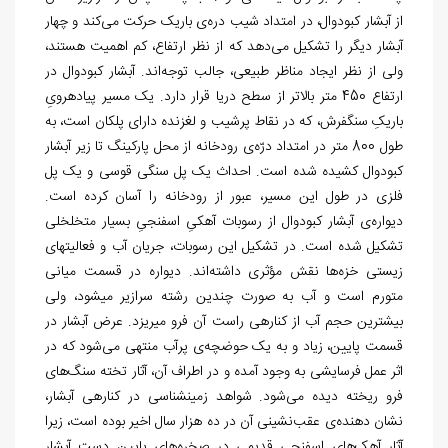
از آبشار کبودوال، در امتداد شیب دره‌ی باریک حرکت می‌کند و چهار
آبشار دیگر را تشکیل می‌دهد که از نظر ارتفاع، کم اهمیت هستند،
ولی از نظر ایجاد مناظر طبیعی، جالب توجه‌اند. آبشار کبودوال در
ارتفاع 450 متر بالاتر از سطح دریا قرار دارد. یک مسیر پیاده‏رویِ
باریکِ سنگفرش، که در نقاط پرشیب و لغزنده دارای پلکان است، به
طول 800 متر در امتداد درّه‌ی رودخانه از محل پارکینگ تا زیر آبشار
کبودوال کشیده شده است. احداث یک پل سنگی قوسی و یک پل
فلزی در طول این مسیر، عبور از رودخانه را آسان کرده است.
دیواره‌ی آبشار کبودوال از رسوبات آهکیِ اسفنجیِ بسیار متخلخلی
تشکیل شده است. در تشکیل این رسوبات، جریان آب و فعالیت‏های
زیستی خزه‌ها نقش مؤثری داشته‌اند. دیواره در قسمت میانی
متورم است و آب به صورت چندین رشته سرازیر می‎شود، ولی
بیشترین حجم آب از کناره‏ی راست آن فرو می‎ریزد. عرض آبشار در
قسمت پایین، زیاد و به یک حوضچه‌ی پرآب منتهی می‌شود که در
اثر عمل فرسایشی به وجود آمده و در اطراف آن، آثار تخته سنگ‌های
فرو ریخته دیده می‌شود. شواهد زمین‏شناسی در کناره‏ی آبشار،
نشان دهنده‌ی عقب‌نشینی آن در ده هزار سال اخیر بوده است، زیرا
آثار آهک‌های اسفنجی قدیمی در صخره‌های پایین دست آبشار