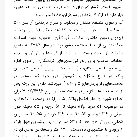
مشهود است. آبشار کبودوال در دامنه‌ی کوهستانی به نام هارون
قرار دارد که ارتفاع بلندترین ستیغ آن، 1780 متر است.
آب و هواى منطقه، معتدل و مرطوب و ميزان بارندگى آن بين ۵۰۰
تا ۶۰۰ ميلى‌متر در سال است. در گذشته، جنگل، آبشار و رودخانه
كبودوال بدون داشتن امكانات گردشگرى، همواره مورد استفاده
علاقه‌مندانى از نقاط مختلف كشور بود. در سال 1382، به منظور
حفاظت از محیط‏زیست و حمایت از گونه‌های باارزش و انجام
اقدامات مناسب برای رفع نیازمندی‌های گردشگران، از سوی اداره
کل منابع طبیعی استان، پارک طبیعت کبودوال تأسیس شد. این
پارک در طرح جنگل‌داری کبودوال قرار دارد که مشتمل بر
قسمت‌هایی از پارسل‌های 5 و 10 و 19 می‌باشد. طرح این پارک پس
از انجام تحقیقات لازم و تهیه نقشه‌ها، در تاریخ 30/7/1382 برای
اجرا به شهرداری علی‎آبادکتول واگذار شد. پارک با وسعت 103 هکتار،
در موقعیت 54 درجه و52 دقیقه تا 54 درجه و 55 دقیقه طول
شرقي و 36 درجه و 52 دقیقه تا 36 درجه و 55 دقیقه عرض
شمالي، بین ترازهای 200 تا 630 متر قرار دارد. بیشترین طول پارک
از ورودی تا چشمه‎های بالادست، 2300 متر و بیشترین عرض آن در