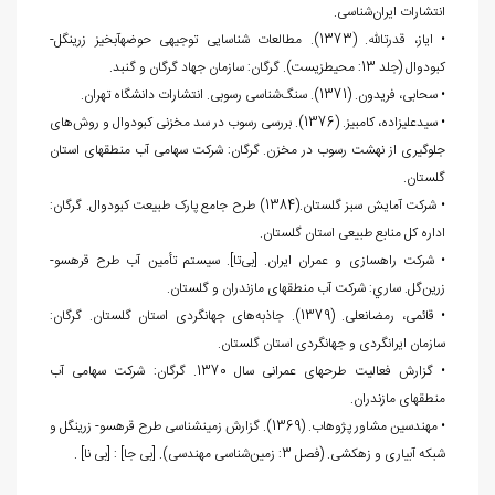
انتشارات ایران‌شناسی.
• ایاز، قدرت‏الله. (1373). مطالعات شناسایی توجیهی حوضه‎آبخیز زرین‎گل-
کبودوال (جلد 13: محیط‎زیست). گرگان: سازمان جهاد گرگان و گنبد.
• سحابی، فریدون. (1371). سنگ‌شناسی رسوبی. انتشارات دانشگاه تهران.
• سیدعلیزاده، کامبیز. (1376). بررسی رسوب در سد مخزنی کبودوال و روش‌های
جلوگیری از نهشت رسوب در مخزن. گرگان: شرکت سهامی آب منطقه‏ای استان
گلستان.
• شرکت آمایش سبز گلستان.(1384) طرح جامع پارک طبیعت کبودوال. گرگان:
اداره کل منابع طبیعی استان گلستان.
• شرکت راهسازی و عمران ایران. [بی‌تا]. سیستم تأمین آب طرح قره‏سو-
زرین‌گل. ساري: شرکت آب منطقه‏ای مازندران و گلستان.
• قائمی، رمضانعلی. (1379). جاذبه‌های جهانگردی استان گلستان. گرگان:
سازمان ایرانگردی و جهانگردی استان گلستان.
• گزارش فعالیت طرح‏های عمرانی سال 1370. گرگان: شرکت سهامی آب
منطقه‏ای مازندران.
• مهندسین مشاور پژوهاب. (1369). گزارش زمین‎شناسی طرح قره‏سو- زرین‎گل و
شبکه آبیاری و زهکشی. (فصل 3: زمین‌شناسی مهندسی). [بی جا] : [بی نا] .