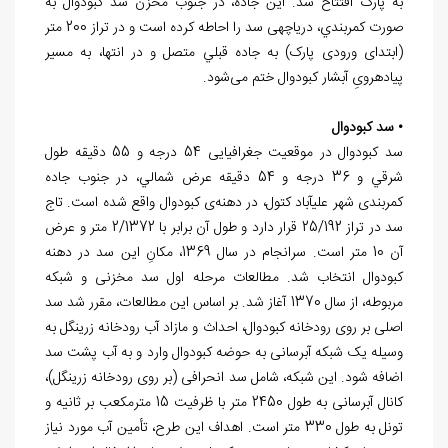
به پارک افتتاح شد. اين جاده، در جنوب مخزن سد کبودوال به
صورت کمربندي، دریاچه‏ی سد را احاطه کرده است و در تراز 200 متر
(ابتدای ورودی پارک) به جاده قبلي متصل و در انتها، به مسیر
پیاده‏رویِ آبشار کبودوال ختم می‏‌شود.
• سد کبودوال
سد کبودوال در موقعیت جغرافیایی 54 درجه و 55 دقيقه طول
شرقي و 36 درجه و 54 دقيقه عرض شمالي، در جنوب جاده
کمربندی شهر علی‎آباد کتول، در دهنه‌ی کبودوال واقع شده است. تاج
سد در تراز 25/192 قرار دارد و طول آن برابر با 2/1372 متر و عرض
آن 10 متر است. سرانجام در سال 1369، مکانِ این سد در دهنه
کبودوال انتخاب شد. مطالعات مرحله اول سد مخزنی و شبکه
مربوطه، از سال 1370 آغاز شد. بر اساس این مطالعات، مقرر شد سد
اصلی بر روی رودخانه کبودوال، احداث و مازاد آب رودخانه زرین‏گل به
وسیله یک شبکه آبرسانی به حوضه کبودوال وارد و به آب پشت سد
اضافه شود. این شبکه، شامل سد انحرافی (بر روی رودخانه زرین‏گل)،
کانال آبرسانی به طول 2450 متر با ظرفيت 15 مترمکعب بر ثانيه و
تونل به طول 330 متر است. اهداف این طرح، تأمین آب مورد نیاز