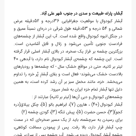
آبشار، پارك طبيعت و سدی در جنوب شهر علی‌ آباد.
آبشار کبودوال با موقعیت جغرافیایی 36درجه و 52دقیقه عرض
شمالی و 54 درجه و 53دقیقه طول شرقی در دره‌ای نسبتاً عمیق و
در جنگل انبوه کبودوال واقع شده است. آب این آبشار از چشمه‌های
فرادستِ جنوبی تأمین می‌شود و زلال و قابل آشامیدن است.
بزرگ‏ترین چشمه بر فراز یک صخره، در بالای آبشار اصلی قرار گرفته
است. این چشمه که چشمه‌ی آبشار کبودوال نام دارد، با آبدهی 40
لیتر بر ثانیه، حتی در مواقع خشکِ سال - که چشمه‌ها و رودبارهای
بالادست خشک می‌شوند- فعال است و بقای آبشارِ پُر خزه را تداوم
می‌بخشد. خزه، مانند مخمل سبز بر آن رشد کرده است، به همین
دلیل تنها آبشار تمام خزه ایران به شمار می‏رود.
چشمه­‌های کبودوال و دبی آن‌­ها (لیتر بر ثانیه) عبارتند از :
آبشار کبودوال (40) ، هارون (7)، ابراهیم بالو (5)، چکل ییلاق(دره
کجو)(3)، حسن حضرت (5)، پیش تنگه (3)، گودی چشمه (2)
برای رسیدن به سرچشمه، باید از یک مسیر صخره‌ای که در سمت
چپ آبشار قرار دارد، بالا رفت. پس از پیمودن مسافت کوتاهی،
چشمه آبشار کبودوال دیده می‌شود. آب چشمه پس از سرازیر شدن