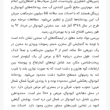
زمین‌های کشاورزی پایین‏دست، کنترل سیلاب‌ها و اشتغال‌زایی اعلام
شد. مهم‌ترین منابع تأمین کننده‌ی آب سد، رودخانه‌های کبودوال و
زرین‎گل هستند که با احداث سد، سالانه 55 ميليون مترمکعب جريان
آب این رودخانه‌ها کنترل و تنظيم مي‌شود. مطالعات مرحله دوم
طرح در سال 1378 آغاز شد. سد مخزنی کبودوال در خرداد 92 به
طور رسمی افتتاح شد و به بهره‌برداری رسید.
بررسی مواد جامد معلق در ایستگاه‌های آب سنجی نشان داده است
با توجه به گنجایش کل مخزن، حجم رسوبات ورودی به مخزن در
یک دوره‎ی 50 ساله، کمتر از 2 میلیون مترمکعب و عملاً اندک
است. طول مخزن دریاچه 5/1 و عرض آن یک کیلومتر است.
ریخت‌شناسی مکان سد شامل تپه‌های کم‏ارتفاع و پیوسته بین
ارتفاعات کوه هارون و دشت است که به صورت نواری بلند با شیب
تند به زمین‎های مسطح حاشیه دشت محدود می‌شود. رودخانه
کبودوال، زهکشی اصلی محدوده بوده و با روندی تقریباً شمال، شمال
غربی- جنوب، جنوب شرقی و در بستری کم عرض جریان دارد. دره
در محل دهانه‌ی کبودوال، عریض و 1100 متر است. محدوده‏ی
مخزن، شامل دره کبودوال در شمال این دره است. پوشش گیاهی
انبوه در تمامی شیب‌های مجاور مخزن وجود دارد. احداث سد