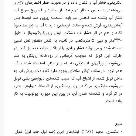
الکتریکی، فشار آب را نشان داده و در صورت خطر اخطارهای لازم را
می‌دهند. به محض اخطار، دریچه‌ها باز می‏شود و با خروج سریع آب،
فشار آب پشت سد کاهش می‌یابد. قسمت زیرین سد توسط بتنِ
آرماتوربندی، فرش شده و حالت ارتجاعی دارد تا آب به زیر سد نفوذ
نکند و هم در اثر فشار آب نشکند. تونل زرین‌گل-کبودوال با طول
330متر و دبی 15مترمکعب در ثانیه، به شکل مقطع نعل اسبی
ساخته شده و می‌تواند فشار زیادی را از بالا و جوانب تحمل کند. در
اطراف این تونل که موجب آب‎رسانی از رودخانه زرین‎گل به سد
می‌شود، از ورقه‎های لاستیکی به نام واتراستاپ استفاده شده تا آب
هدر نرود. در سقف تونل، منافذی وجود دارد که باعث ریزش آب به
داخل تونل شده، از اشباع آب، که سبب شکستن دیواره‏ی بتنی تونل
می‎‌شود، جلوگیری می‌کند. برای پیشگیری از انبساط دیواره‏ی بتنی
در اثر گرما و شکسته شدن آن، در بین این دیواره، یونولیت به کار
رفته است.
...
منابع:
• اسکندری، مجید. (1387). آبشارهای ایران (جلد اول، چاپ اول). تهران: