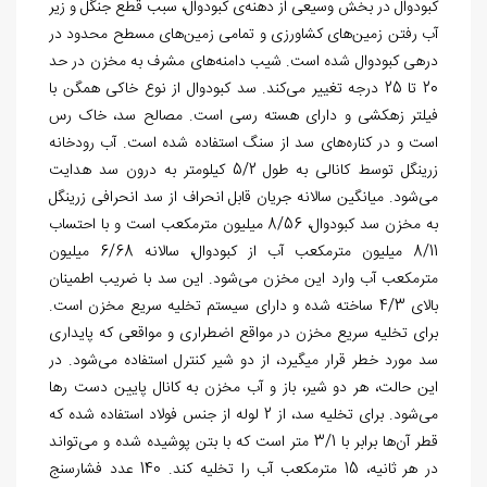
کبودوال در بخش وسیعی از دهنه‌ی کبودوال، سبب قطع جنگل و زیر
آب رفتن زمین‌های کشاورزی و تمامی زمین‌های مسطح محدود در
دره‏ی کبودوال شده است. شیب دامنه‌های مشرف به مخزن در حد
20 تا 25 درجه تغییر می‌کند. سد کبودوال از نوع خاکی همگن با
فیلتر زهکشی و دارای هسته رسی است. مصالح سد، خاک رس
است و در کناره‌های سد از سنگ استفاده شده است. آب رودخانه
زرین‏گل توسط کانالی به طول 5/2 کیلومتر به درون سد هدایت
می‌شود. میانگین سالانه جریان قابل انحراف از سد انحرافی زرین‏گل
به مخزن سد کبودوال، 8/56 میلیون مترمکعب است و با احتساب
8/11 میلیون مترمکعب آب از کبودوال، سالانه 6/68 میلیون
مترمکعب آب وارد این مخزن می‌شود. این سد با ضریب اطمینان
بالای 4/3 ساخته شده و دارای سیستم تخلیه سریع مخزن است.
برای تخلیه سریع مخزن در مواقع اضطراری و مواقعی که پایداری
سد مورد خطر قرار می‎گیرد، از دو شیر کنترل استفاده می‌شود. در
این حالت، هر دو شیر، باز و آب مخزن به کانال پایین دست رها
می‌‌‌شود. برای تخلیه سد، از 2 لوله از جنس فولاد استفاده شده که
قطر آن‌ها برابر با 3/1 متر است که با بتن پوشیده شده و می‌تواند
در هر ثانیه، 15 مترمکعب آب را تخلیه کند. 140 عدد فشارسنج