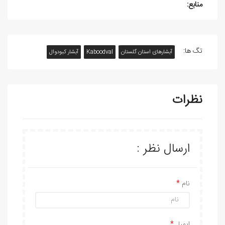
منابع:
تگ ها:
آبشارهای استان گلستان
Kaboodval
آبشار کبودوال
نظرات
ارسال نظر :
نام
ایمیل