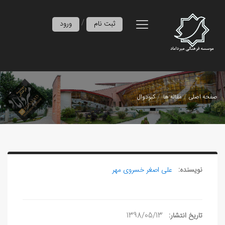
/
ثبت نام
ورود
صفحه اصلی
مقاله ها
کبودوال
نویسنده:
علی‏ اصغر خسروی مهر
تاریخ انتشار:
1398/05/13