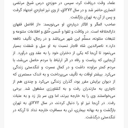
علماء وقت دریافت كرد، سپس در حوزه‌ي درس شیخ مرتضی
انصاری حاضر شد و در سال 1272ق، از وی نیز اجازه‌ي اجتهاد گرفت
و پس از آن به تهران بازگشت.
صاحب المآثر و الآثار درباره‌ي او می‌نویسد: «از افاضل فقهای
دارالخلافه است. در وثاقت و تقوا و حُسن خُلق و اطلاعات متنوعه و
تتبعات متلونه، مسلِّم این شهر می‌باشد و در رجال، تألیف نافعه
دارد.» ناصرالدین شاه قاجار نسبت به او میل و شفقت بسیار
می‌نمود تا آن‌جا که یکی از دختران خود را به عقد وی درآورد. از
آن‌جایی که ریاست و رفاه در اثر ارتباط با مردم حاصل می‌شد، با
مردم کمتر مراوده داشت و در کمال عسرت و تنگدستی زندگی
می‌کرد. بیشتر اوقات به تألیف می‌پرداخت و به اندک مستمری که
از دیوان برایش مقرر بود، گذران زندگی می‌کرد و چندی هم از
ناچاری به مازندران رفت و به کشاورزی مشغول شد. برخی
می‌خواستند وی را به خارجه ببرند، اما وی سر باز زد و به عتبات
رفت. در آن‌جا نیز او را دنبال کردند، در سال 1272ق به تهران
بازگشت و به بهانه بیماری، تن به مسافرت خارجه نداد تا آن‌که در
تنگدستی درگذشت.