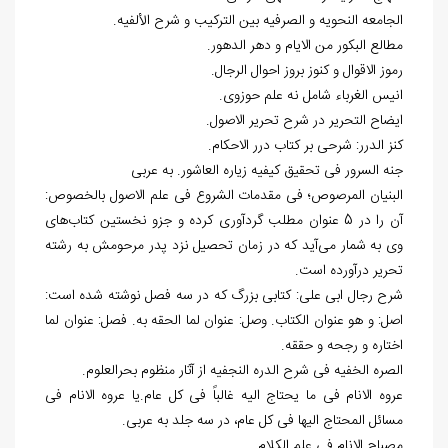
الجامعه النحویه و الصرفیه بین الترکیب و شرح الألفیه.
مطالع البکور من الایام و دهر الدهور.
رموز الاقوال و کنوز بروز احوال الرجال.
انیس الغرباء شامل نه علم حوزوی.
ایضاح التحریر در شرح تحریر الاصول.
کنز الدرر: شرحی بر کتاب درر الاحکام.
جنه السرور فی تحقیق کیفیه زیاره العاشور. به عربی
البنیان المرصوص؛ فی مقدمات الشروع فی علم الاصول بالخصوص:
آن را در 5 عنوان مطلب گردآوری کرده و جزو نخستین کتاب‌های
وی به شمار می‌آید که در زمان تحصیل نزد پدر مرحومش به رشته
تحریر درآورده است.
شرح رجال ابی علی: کتابی بزرگ که در سه فصل نوشته شده است:
اصل: و هو عنوان الکتاب. وصل: عنوان لما الحقه به. فصل: عنوان لما
اختاره و رجحه و حققه.
الصره الخفیه فی شرح الدره النجفیه از آثار منظوم بحرالعلوم.
عروه الانام فی ما یحتاج الیه غالباً فی کل عام.یا عروه الانام فی
مسائل المحتاج الیها فی کل عام، در سه جلد به عربی.
مصباح الانام فی علم الکلام.