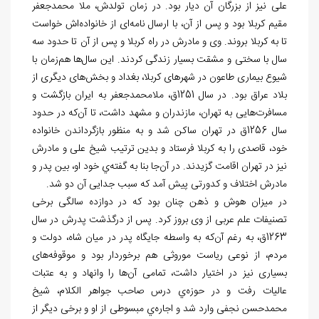
علی نیز از بزرگان آن دیار بود. در زمان تولدش، ملا محمدجعفر
مقیم کربلا بود و پس از آن، با ارسال نامه‌ای از خانواده‌اش خواست
تا به کربلا بروند. وی و مادرش در راه کربلا و پس از آن تا حدود سه
سال با سختی و مشقت بسیار زندگی کردند. این سال‌ها هم‌زمان با
شیوع بیماری طاعون در شهرهای کربلا، بغداد و بخش‌های دیگری از
بلاد عراق بود. در سال 1251ق، ملامحمدجعفر به ایران بازگشت و
مسافرت‌هایی به تهران، مازندران و مشهد داشت، تا آن‌که در حدود
سال 1256ق در تهران ساکن شد و به منظور بازگرداندن خانواده
خود، قاصدی را به کربلا فرستاد و بدین ترتیب شیخ علی و مادرش
نیز در تهران اقامت گزیدند. در آن‌جا بنا به گفته‌ي خود او، بین پدر و
مادرش اختلاف و کدورتی پیش آمد که سبب جدایی آن دو شد.
در میزان هوش و ذهن چنان بود که در دوازده سالگی برخی
تصنیفات علم عربی از وی بروز کرد. پس از درگذشت پدرش در سال
1263ق، به رغم آن‌که به واسطه جایگاه پدر در میان شاه، دولت و
مردم، از نوعی ریاست موروثی هم برخوردار بود و موقوفه‌های
بسیاری نیز در اختیار داشت، تمامی آن‌ها را وانهاد و به عتبات
عالیات رفت و در حوزه‌ي درس صاحب جواهر الکلام، شیخ
محمدحسن نجفی وارد شد و اجاره‌ي مبسوطی از او و برخی دیگر از