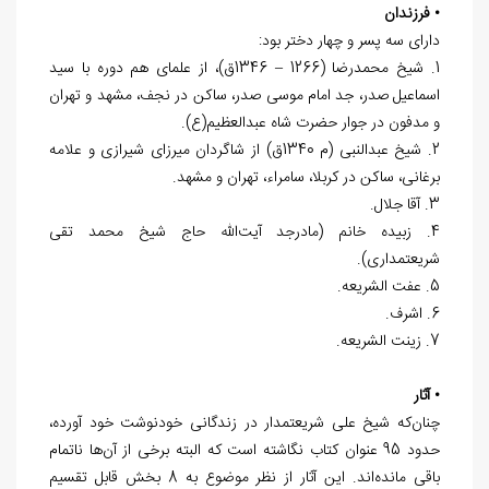
• فرزندان
دارای سه پسر و چهار دختر بود:
1. شیخ محمدرضا (1266 – 1346ق)، از علمای هم دوره با سید
اسماعیل صدر، جد امام موسی صدر، ساکن در نجف، مشهد و تهران
و مدفون در جوار حضرت شاه عبدالعظیم(ع).
2. شیخ عبدالنبی (م 1340ق) از شاگردان میرزای شیرازی و علامه
برغانی، ساکن در کربلا، سامراء، تهران و مشهد.
3. آقا جلال.
4. زبیده خانم (مادرجد آیت‌الله حاج شیخ محمد تقی
شریعتمداری).
5. عفت الشریعه.
6. اشرف.
7. زینت الشریعه.
• آثار
چنان‌که شیخ علی شریعتمدار در زندگانی خودنوشت خود آورده،
حدود 95 عنوان کتاب نگاشته است که البته برخی از آن‌ها ناتمام
باقی مانده‌اند. این آثار از نظر موضوع به 8 بخش قابل تقسیم