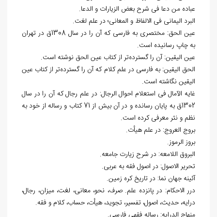
عباده من دعا فی شرح بعض الزیارات و الدعا.
البرد الیمانی فی الالفاظ و المعانی؛ در علم لغت.
عین الحق: مختصری به فارسی که آن را در سال 1308ق در تهران
به چاپ رسانیده است.
عین الیقین: آن را گسترده‌تر از کتاب عین الحق نوشته است.
الحق الیقین: به فارسی در علم کلام که آن را گسترده‌تر از کتاب عین
الیقین نگاشته است.
غایه الآمال فی استعلام احوال الرجال: در علم رجال که آن را در سال
1302ق به پایان رسانده و در آن بیش از 71 کتاب و رساله از خود به
نظم و نثر معرفی کرده است.
بروج العروج: در علم هیأت.
بروز الرموز.
البروق اللامعه: در شرح زیارت جامعه.
تحریر الاصول: در اصول فقه به عربی.
آئینه جهان نما: در تاریخ کره زمین.
درر الاحکام: در پانزده علم. صرف، نحو، معانی، لغت، میزان، رجال،
درایه، حدیث، اصول، تفسیر، تجوید، هیأت، حساب، کلام و فقه.
منهاج الدرایه: رساله فقهی فارسی.