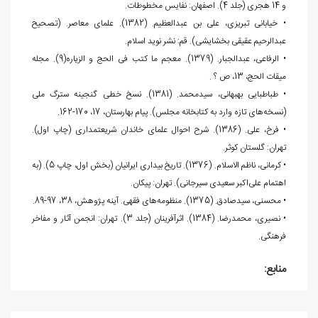
و 14 هجری (جلد 4). اصفهان: نفایس مخطوطات.
• خیابانی تبریزی، علی بن عبدالعظیم. (1382). علمای معاصر. (تصحیح
عبدالرحیم عقیقی بخشایشی). قم: نشر نوید اسلام.
• الرفاعی، عبدالجبار. (1379). معجم ما کتب فی الحج و الزیاره(9). مجله
میقات الحج، 13، ص ؟ .
• طباطبایی بهبهانی، سیدمحمد. (1381). نسخ خطی گنجینه سترگ ملی
(نسخه‌های تازه وارد به کتابخانه مجلس). پیام بهارستان، 17، 170-162.
• فرخ، علی. (1386). شرح احوال علمای خاندان شریعتمداری (چاپ اول).
تهران: گلستان کوثر.
• کرمانی، ناظم الاسلام. (1376). تاریخ بیداری ایرانیان (بخش اول، چاپ 5). (به
اهتمام علی‌اکبر سعیدی سیرجانی). تهران: پیکان.
• محسنی، سیدصادق. (1375). منظومه‌های فقهی. آینه پژوهش، 38، 97-89.
• نصیری، محمدرضا. (1384). اثرآفرینان (جلد 3). تهران: انجمن آثار و مفاخر
فرهنگی.
منابع: