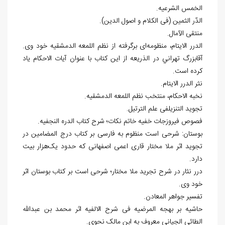
الخمس الشرعیه.
الدّر الثمین (فی الکلام و اصول الدین).
منتقی الآمال.
الدرر الایتام، منظومه‌ای برگرفته از نظم اللمعه الدمشقیه خود وی.
آقابزرگ تهراني در الذریعه از این کتاب با عنوان آیات الاحکام یاد
کرده است.
نثر الدرر الایتام.
نخبه الاحکام، منتخب نظم اللمعه الدمشقیه.
تجوید التنزیلفی علم الترتیل.
فصوص فیروزجات خفیه خاتم نکات؛ شرح کتاب الدره النجفیه.
بوستان: شرحی است منظوم به فارسی بر کتاب درج المضامین در
تجوید اثر ملا مختار قاری اعمی اصفهانی که حدود یک‌هزار بیت
دارد.
درر نثار در شرح تجرید ملا مختار؛ شرحی است بر کتاب بوستان اثر
خود وی.
تفسیر جواهر المعادن.
حاشیه بر بهجه المرضیه فی شرح الالفیه اثر محمد بن عبدالله
الطائی الجیانی معروف به ابن مالک نحوی.