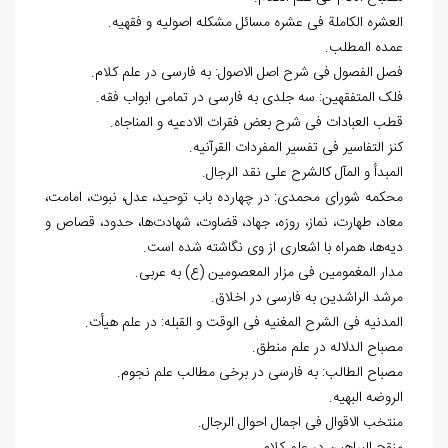
العشره الکاملة فی عشره مسائل مشکله اصولیه و فقهیه.
عمده المطلب.
فصل الفصول فی شرح اصل الاصول: به فارسی در علم کلام.
فلک المتفقهین: سه جلدی به فارسی در تمامی ابواب فقه.
قطب العبادات فی شرح بعض فقرات الادعیه و المناجاه.
کنز التفاسیر فی تفسیر المفردات القرآنیه.
المبدأ و المآل کالشرح علی نقد الرجال.
محکمه شورای محمدی: در چهارده باب توحید، عدل، نبوت، امامت،
معاد، طهارت، نماز، روزه، جهاد، قضاوت، شهادت‌ها، حدود، قصاص و
دیه‌ها، همراه با اشعاری از وی نگاشته شده است.
مدار المغمومین فی مزار المعصومین (ع) به عربی.
مرشد الراشدین به فارسی در اخلاق.
المدنیه فی الشرح المغنیه فی الوقت و القبله: در علم هیأت.
مصباح الدلاله در علم منطق.
مصباح الطالب: به فارسی در برخی مطالب علم نجوم.
الروضه البهیه.
منتخب الاقوال فی اجمال احوال الرجال.