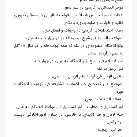
منقح البراهین در علم کلام.
موجز المسائل به فارسی در علم نحو.
هدایه الانام للخواص فضلاً عن العوام: به فارسی در مسائل ضروری
تقلید و طهارت و صلوه و روزه و نکاح.
رساله احتیاطیه: به فارسی در واجبات و اعمال حج.
المواهب السنیه فی شرح تبصره العلیه در چهار جلد به عربی.
لؤلؤ الاحکام: منظومه‌ای در فقه که همه ابواب فقه را در سال 1268ق
به نظم درآورده است.
لب الاسلام فی شرح لؤلؤ الاحکام: به عربی در چهار جلد.
کنز الرموز در فقه.
منتهی الآمال فی قواعد علم الرجال: به عربی.
الموضح فی تصحیح جل الاسانید الشایعه فی تهذیب الاحکام و
غیره.
العقائد الدینیه: به عربی.
نور المشارق و المغارب – نور المشارق فی مواعظ الخلائق: به عربی.
جنه الامان و جنه الایمان: به فارسی، در اصلاح امور اخلاقی ناپسند
مردم آمل.
الغرائب الربوبیه .