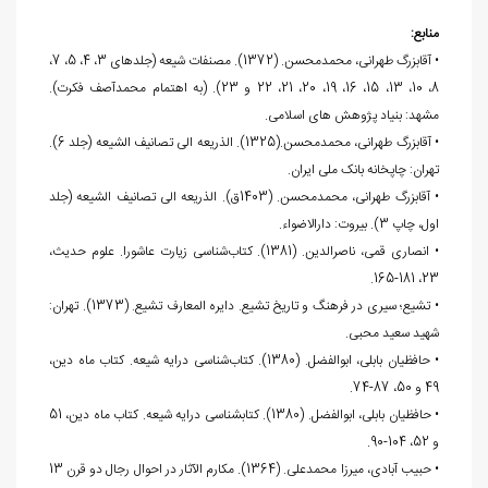
منابع:
• آقابزرگ طهرانی، محمدمحسن. (1372). مصنفات شیعه (جلدهای 3، 4، 5، 7،
8، 10، 13، 15، 16، 19، 20، 21، 22 و 23). (به اهتمام محمدآصف فکرت).
مشهد: بنیاد پژوهش های اسلامی.
• آقابزرگ طهرانی، محمدمحسن.(1325). الذریعه الی تصانیف الشیعه (جلد 6).
تهران: چاپخانه بانک ملی ایران.
• آقابزرگ طهرانی، محمدمحسن. (1403ق). الذریعه الی تصانیف الشیعه (جلد
اول، چاپ 3). بيروت: دارالاضواء.
• انصاری قمی، ناصرالدین. (1381). کتاب‌شناسی زیارت عاشورا. علوم حدیث،
23، 181-165.
• تشیع؛ سیری در فرهنگ و تاریخ تشیع. دایره المعارف تشیع. (1373). تهران:
شهید سعید محبی.
• حافظیان بابلی، ابوالفضل. (1380). کتاب‌شناسی درایه شیعه. کتاب ماه دین،
49 و 50، 87-74.
• حافظیان بابلی، ابوالفضل. (1380). کتابشناسی درایه شیعه. کتاب ماه دین، 51
و 52، 104-90.
• حبیب آبادی، میرزا محمدعلی. (1364). مکارم الآثار در احوال رجال دو قرن 13