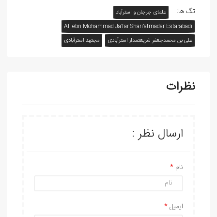
تگ ها:
علمای جرجان و استرآباد
Ali ebn Mohammad Ja’far Shari’atmadar Estarabadi
علی بن محمدجعفر شریعتمدار استرآبادی
مجتهد استرآبادی
نظرات
ارسال نظر :
نام
ایمیل