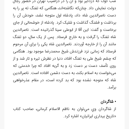
شب کوک که دزدگیر بود و آن را در دزاشیب تهران در حضور رجال
دولت نمایش داد. چنان‌که نگاشته‌اند، هنگامی که تفنگ ته پر را به
دست ناصرالدین شاه داد، پادشاه اول متوجه نشد، خودش آن را
برداشت و فشنگ گذاشت و شلیک كرد. پادشاه از خوشحالی از جای
برخاست و گفت: این آقا از ابوعلی سینا گذرانیده است. ناصرالدین
شاه تفنگ را گرفت و به خارج فرستاد. پس از یک سال، دو تفنگ
مانند آن را از خارجه آوردند. ناصرالدین شاه یکی را برای آن مرحوم
فرستاد که زمانی نزد فرزندش شیخ محمدرضا موجود بود. هنگامی
که چشم شیخ علی به تفنگ افتاد، دنیا در نظرش تیره و تار شد و از
روی تأسف دست بر دست زد و به گریه افتاد که چرا خدمتی که
می‌خواست به اسلام بکند، به دست دشمن افتاده است. ناصرالدین
شاه که متوجه نشده بود که بد کرده است، در مقام عذرخواهی
برآمد.
• شاگردان
از شاگردان وي مي‌توان به ناظم الاسلام کرمانی، صاحب کتاب
«تاریخ بیداری ایرانیان» اشاره كرد.