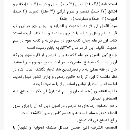
است: فقه (28 جلد)، اصول (3 جلد)، رجال و درایه (7 جلد)، کلام و
اخلاق (17 جلد)، تفسیر و علوم قرآنی (3 جلد)، تجوید (4 جلد)،
ادبیات (13 جلد) و متفرقات (20 جلد).
مبدأ الآمال فی قواعد الحدیث و الدرایه و الرجال: وی در این اثر،
قواعد علم رجال و درایه را در چهار مقدمه و سه کتاب آورده است:
کتاب اول در علم رجال، کتاب دوم در علم درایه و کتاب سوم در علم
حدیث. تألیف این اثر در سال 1302ق به پایان رسیده است.
جامع کبیر ناصری: در علم کلام به زبان فارسی. از آثار مشهور وی که
آن را به سبک «جامع عباسی» با مراقبت خاص مرحوم میرزا سعید
خان در فقه عملی به نام ناصرالدین شاه قاجار نگاشته است. شاه در
نظر داشت تا این اثر را به قانون رسمی و جاری کشور مبدل نماید،
اما مخالفان استقرار قوانین اسلامی او را منصرف کردند.
تذکره العالمین (عالم الابدان و عالم الادیان) فی ذکر ما یحتاج الیه
المسافر و المناظر.
راحه الحلقوم: رساله‌ای به فارسی در اصول دین که آن را برای سرور
الدوله دختر حسام السلطنه و همسر کامران میرزا نگاشته است.
رافع اللجاج فی الاحتجاج.
الخمسه الشرقیه (فی خمس مسائل معضله اصولیه و فقهیه) یا