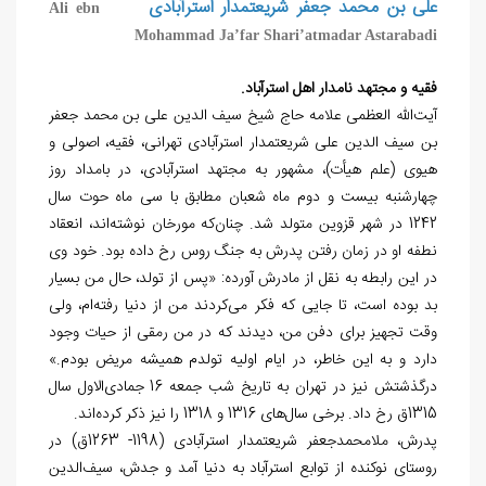
علی بن محمد جعفر شریعتمدار استرآبادی
Ali ebn
Mohammad Ja’far Shari’atmadar Astarabadi
فقيه و مجتهد نامدار اهل استرآباد.
آیت‌الله العظمی علامه حاج شیخ سیف ‏الدین‌ علی‌ بن محمد جعفر
بن سیف‏ الدین علی شریعتمدار استرآبادی تهرانی، فقیه، اصولی و
هیوی (علم هیأت)، مشهور به مجتهد استرآبادی، در بامداد روز
چهارشنبه بیست و دوم ماه شعبان مطابق با سی ماه حوت سال
1242 در شهر قزوین متولد شد. چنان‌که مورخان نوشته‌اند، انعقاد
نطفه او در زمان رفتن پدرش به جنگ روس رخ داده بود. خود وی
در این رابطه به نقل از مادرش آورده: «پس از تولد، حال من بسیار
بد بوده است، تا جایی که فکر می‌کردند من از دنیا رفته‌ام، ولی
وقت تجهیز برای دفن من، دیدند که در من رمقی از حیات وجود
دارد و به این خاطر، در ایام اولیه تولدم همیشه مریض بودم.»
درگذشتش نیز در تهران به تاریخ شب جمعه 16 جمادی‌الاول سال
1315ق رخ داد. برخی سال‌های 1316 و 1318 را نیز ذکر کرده‌اند.
پدرش، ملامحمدجعفر شریعتمدار استرآبادی (1198- 1263ق) در
روستای نوکنده از توابع استرآباد به دنیا آمد و جدش، سیف‌الدین