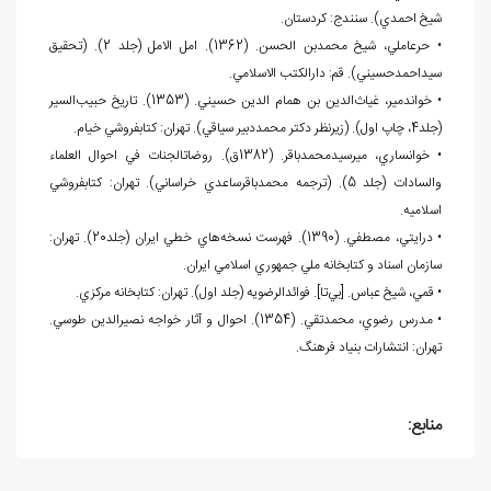
شيخ احمدي). سنندج: کردستان.
• حرعاملي، شيخ محمدبن الحسن. (1362). امل الامل (جلد 2). (تحقيق
سيداحمدحسيني). قم: دارالکتب الاسلامي.
• خواندمير، غياث
الدين بن همام الدين حسيني. (1353). تاريخ حبيب
السير
(جلد4، چاپ اول). (زيرنظر دکتر محمددبير سياقي). تهران: کتابفروشي خيام.
• خوانساري، ميرسيدمحمدباقر. (1382ق). روضات‏الجنات
في
احوال
العلماء
والسادات (جلد 5). (ترجمه محمدباقرساعدي خراساني). تهران: کتابفروشي
اسلاميه.
• درايتي، مصطفي. (1390). فهرست نسخه
هاي خطي ايران (جلد20). تهران:
سازمان اسناد و کتابخانه ملي جمهوري اسلامي ايران.
• قمي، شيخ عباس. [بي
تا]. فوائدالرضويه (جلد اول). تهران: کتابخانه مرکزي.
• مدرس رضوي، محمدتقي. (1354). احوال و آثار خواجه نصيرالدين طوسي.
تهران: انتشارات بنياد فرهنگ.
منابع: