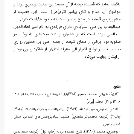
ناگفته نماند که قصيده برديه از آنِ محمد بن سعيد بوصيري بوده و
موضوع آن، مدح و ثناي پيامبر اکرم(ص) است. اين قصيده از
مشهورترين قصايد در مدح پيامبر است که حدود 180بيت دارد.
عبدالوهاب بن علي استرآبادي داراي فرزندي به نام امير نظام
الدين
عبدالحي بوده است که از شاعران و شخصيت
هاي بانفوذ عصر
صفويه بود. برخي از علماي شيعه، از جمله علي
بن حسين زواري
صاحب تفسير لوامع الانوار الي معرفه الاطهار، از شاگردان وي بود و
از ايشان روايت مي
کرد.
…
منابع:
• آقابزرگ طهراني، محمدمحسن. (1381ق). الذريعه الي تصانيف الشيعه (جلد 2،
6، 13 و 14). نجف: [بي
نا].
• افندي اصفهاني، ميرزاعبدالله. (1389). رياض
العلماء و حياض
الفضلاء (جلد3،
چاپ2). (ترجمه محمدباقر ساعدي). مشهد: بنيادپژوهش
هاي اسلامي آستان
قدس
رضوي.
• بوصيري. محمد. (1380). شرح قصيده برديه (چاپ اول). (ترجمه سعدالدين