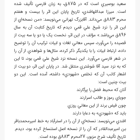
سعيد بوصيري است که در 875ق، به زبان فارسي تأليف شده
است. ميرزا عبدالله‏افندي، تاريخ پايان اين اثر را بيست و هفتم
محرم 883ق مي
داند. آقابزرگ تهراني مي
نويسد: «من نسخه
اي از
اين اثر را نزد شيخ علي قمي ديدم که تاريخ کتابت آن به سال
896ق مي
باشد.» مؤلف در اين اثر، نخست يک يا دو يا سه بيت از
قصيده را مي
آورد، سپس معاني لغات و ابيات ترکيب آن را توضيح
داده، ارتباط ابيات را با يکديگر ذکر کرده، مثال
ها و شواهدي از آن را
در شعر فارسي مي
آورد. اين نسخه نزد شيخ علي قمي بود، تا اين
که به نزد سيد آقا شوشتري منتقل شد. در پايان اين اثر، دو بيت از
اشعار کاتب آن که تخلص «شهودي» داشته، آمده است. اين دو
بيت چنين است:
آنان که محيط فضل را پرگارند
جوياي رموز و طالب اسرارند
چون فيض برند از اين معاني روزي
بايد که «شهودي» به دعايا دارند
افندي مي
نويسد: نسخه
اي از آن را در استرآباد به خط اميرمحمدباقر
بن اميرعبدالقادر که آن را از نسخه اصل استنساخ کرده بود، ديدم.
تاريخ تأليف شرح مزبور، 27محرم 883ق بوده است.