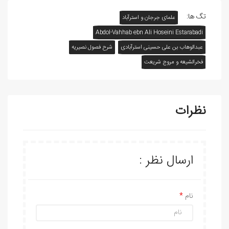
تگ ها:
علمای جرجان و استرآباد
Abdol-Vahhab ebn Ali Hoseini Estarabadi
عبدالوهاب بن علی حسينی استرآبادی
شرح فصول نصیریه
فخرالشیعه و مروج شریعت
نظرات
ارسال نظر :
نام