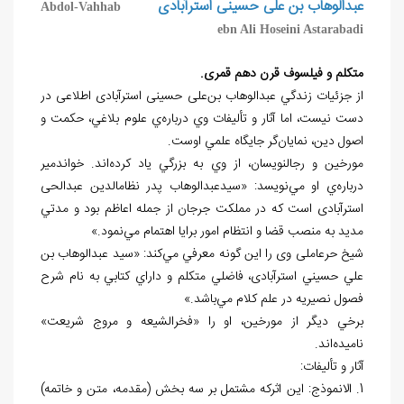
عبدالوهاب بن علی حسينی استرآبادی
Abdol-Vahhab
ebn Ali Hoseini Astarabadi
متکلم و فيلسوف قرن دهم قمری.
از جزئيات زندگي عبدالوهاب
بن
علی حسينی استرآبادی اطلاعی در
دست نيست، اما آثار و تأليفات وي درباره
ي علوم بلاغي، حکمت و
اصول دين، نمايان
گر جايگاه علمي اوست.
مورخين و رجال‏نويسان، از وي به بزرگي ياد کرده
اند. خواندمير
درباره
ي او مي
نويسد: «سيدعبدالوهاب پدر نظام‏الدين عبدالحی
استرآبادی است که در مملکت جرجان از جمله اعاظم بود و مدتي
مديد به منصب قضا و انتظام امور برايا اهتمام مي
نمود.»
شيخ حرعاملی وی را اين گونه معرفي مي
کند: «سيد عبدالوهاب بن
علي حسيني استرآبادی، فاضلي متکلم و داراي کتابي به نام شرح
فصول نصيريه در علم کلام مي
باشد.»
برخي ديگر از مورخين، او را «فخرالشيعه و مروج شريعت»
ناميده
اند.
آثار و تأليفات:
1. الانموذج: اين اثرکه مشتمل بر سه بخش (مقدمه، متن و خاتمه)