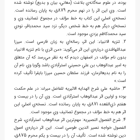
بوده، در علوم سه
گانه
ي بلاغت (معاني، بيان و بديع) نوشته شده
است. وي اين اثر را در نهم محرم 879ق، به پايان رسانده است.
نسخه
ي اصلي اين کتاب به خط مؤلف در مجموع تصانيف وي و
نسخه
اي ديگر هم به خط شخص ديگر، نزد سيد محمدباقر، نوه
ي
سيد محمدکاظم يزدي موجود است.
2. تنزيه الانبياء: اين اثر، رساله
اي به زبان فارسي است. ميرزا
عبدالله‏افندي درباره
ي اين اثر مي
گويد: «من اثري با نام تنزيه الانبياء
بدون نام مؤلف در اصفهان ديدم که به نظر مي
رسد که آن متعلق
به امير عبدالوهاب بن علي حسيني استرآبادي باشد وگويا وي نام آن
را به نام بديع‏الزمان، فرزند سلطان حسين ميرزا بايقرا تأليف کرده
است.»
3. حاشيه علي شرح الهدايه الاثيريه للفاضل ميرك: در علم حکمت
بوده و اولين اثر عبدالوهاب استرآبادي است. وي آن را در بيست و
هفتم ذي
القعده 871ق، به پايان رسانده است. نسخه
ي اصلي اين
اثر هم به خط مؤلف در مجموع تصانيف وي موجود است.
4. شرح الفصول النصيريه: مهم
ترين اثر عبدالوهاب استرآبادي، شرح
الفصول خواجه نصير الدين طوسي است. اين اثر درباره
ي اصول
دين نوشته شده است. تأليف آن را در بيست و يکم محرم 875ق،