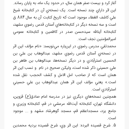
آغاز کرد و بيست صفر همان سال، در حدود يک ماه، به پايان رساند.
اين اثر داراي چند نسخه است. يک نسخه
ي آن در کتابخانه شيخ
علي کاشف الغطاء موجود است که تاريخ کتابت آن به سال 884 ق
است و سه نسخه ديگر در کتابخانه
هاي آستان قدس رضوي مشهد،
کتابخانه آيت‏الله سيدحسن صدر در کاظمين و کتابخانه عمومي
اميرالمؤمنين نجف است.
محمدتقي مدرس رضوي در اين
باره مي
نويسد: «نام مؤلف اين اثر
در نسخه
ي آستان قدس رضوي مشهد، عبدالوهاب بن علي بن
الحسين استرآبادي و در ديگر نسخه
ها، عبدالوهاب بن طاهر بن
علي حسيني ذکر شده است، وليکن صحيح در نام و نسب اين اثر
همان است که از صاحب امل الامل و کشف الحجب نقل شده
است.» يعني مؤلف اين اثر همان عبدالوهاب بن علي حسيني
استرآبادي است.
همچنين نسخه
هاي ديگري نيز در مدرسه امام صادق(ع) قزوين،
دانشگاه تهران، کتابخانه آيت
الله مرعشي در قم، کتابخانه وزيري و
جامع يزد، مسجداعظم قم، مسجد گوهرشاد مشهد و ... موجود
است.
5. شرح قصيده البرده: اين اثر وي، شرح قصيده برديه محمدبن